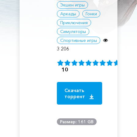
Экшен игры
Аркады
Гонки
Приключения
Симуляторы
Спортивные игры
3 206
10
Скачать
торрент
Размер: 161 GB