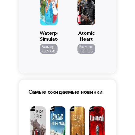
Waterpark
Atomic
Simulator
Heart
Размер:
Размер:
6.65 GB
163 GB
Самые ожидаемые новинки