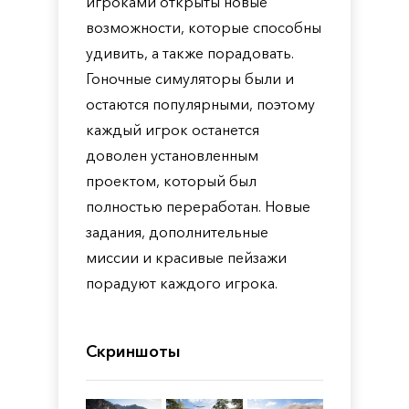
игроками открыты новые
возможности, которые способны
удивить, а также порадовать.
Гоночные симуляторы были и
остаются популярными, поэтому
каждый игрок останется
доволен установленным
проектом, который был
полностью переработан. Новые
задания, дополнительные
миссии и красивые пейзажи
порадуют каждого игрока.
Скриншоты