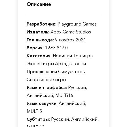
Описание
Разработчик:
Playground Games
Издатель:
Xbox Game Studios
Год выхода:
9 ноября 2021
Версия:
1.663.817.0
Категория:
Новинки Топ игры
Экшен игры Аркады Гонки
Приключения Симуляторы
Спортивные игры
Язык интерфейса:
Русский,
Английский, MULTi16
Язык озвучки:
Английский,
MULTi5
Субтитры:
Русский, Английский,