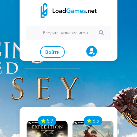
Войти
7
5.9
6.5