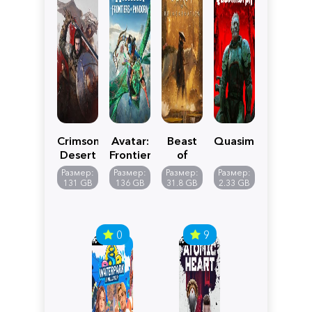
Crimson
Avatar:
Beast
Quasimorph
Desert
Frontiers
of
of
Reincarnation
Размер:
Размер:
Размер:
Размер:
Pandora
131 GB
136 GB
31.8 GB
2.33 GB
0
9