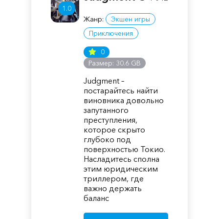
1.0
Жанр:
Экшен игры
Приключения
0
Размер: 30.6 GB
Judgment –
постарайтесь найти
виновника довольно
запутанного
преступления,
которое скрыто
глубоко под
поверхностью Токио.
Насладитесь сполна
этим юридическим
триллером, где
важно держать
баланс