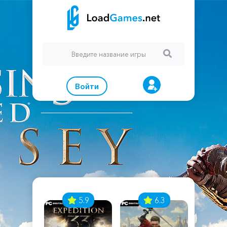
Войти
7
5.9
6.3