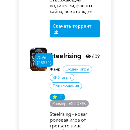
водителей, фанаты
хайпа, все это ждет
Скачать торрент
Steelrising
609
7596
(58571)
Жанр:
Экшен игры
RPG игры
Приключения
0
Размер: 65.50 GB
Steelrising - новая
ролевая игра от
третьего лица.