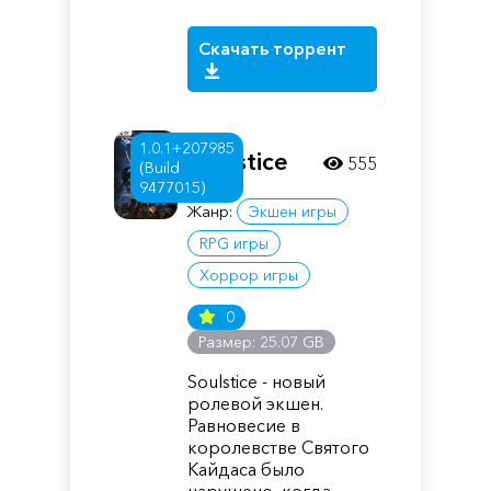
Скачать торрент
1.0.1+207985
Soulstice
555
(Build
9477015)
Жанр:
Экшен игры
RPG игры
Хоррор игры
0
Размер: 25.07 GB
Soulstice - новый
ролевой экшен.
Равновесие в
королевстве Святого
Кайдаса было