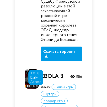
Судьбу Французской
революции в этой
захватывающей
ролевой игре
механически
охраняет королева
ЭГИД, шедевр
инженерного гения
Эжени де Вокансон.
Скачать торрент
1.0.0 |
EBOLA 3
886
Early
Access
Жанр:
Экшен игры
Шутеры
Хоррор игры