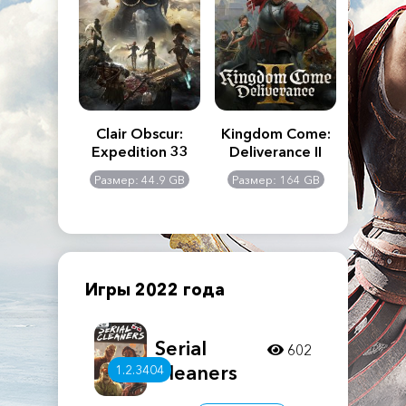
n's Creed
Clair Obscur:
Kingdom Come:
The La
dows
Expedition 33
Deliverance II
Pa
Rema
: 117 GB
Размер: 44.9 GB
Размер: 164 GB
Размер
Игры 2022 года
Serial
602
Cleaners
1.2.3404