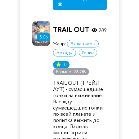
TRAIL OUT
989
5.06
Жанр:
Экшен игры
Аркады
Гонки
0
Размер: 26 GB
TRAIL OUT (ТРЕЙЛ
АУТ) - сумасшедшие
гонки на выживание.
Вас ждут
сумасшедшие гонки
по всей планете и
попытка выжить до
конца! Взрывы
машин, крики
отъезжающих