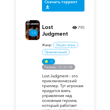
Скачать торрент
Lost
790
Judgment
1.0
Жанр:
Экшен игры
Приключения
0
Размер: 50.30 GB
Lost Judgment – это
приключенческий
триллер. Тут игрокам
придется взять
управление над
основным героем,
который работает