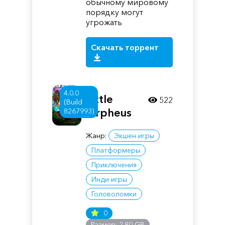
обычному мировому
порядку могут
угрожать
Скачать торрент
4.0.0
Little
522
(Build
Orpheus
8267993)
Жанр:
Экшен игры
Платформеры
Приключения
Инди игры
Головоломки
0
Размер: 2.80 GB