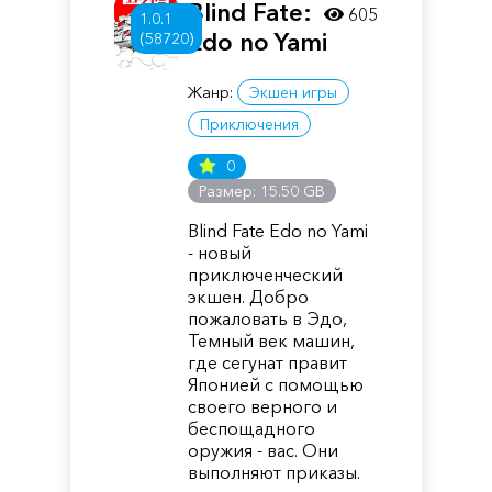
Blind Fate:
605
1.0.1
Edo no Yami
(58720)
Жанр:
Экшен игры
Приключения
0
Размер: 15.50 GB
Blind Fate Edo no Yami
- новый
приключенческий
экшен. Добро
пожаловать в Эдо,
Темный век машин,
где сегунат правит
Японией с помощью
своего верного и
беспощадного
оружия - вас. Они
выполняют приказы.