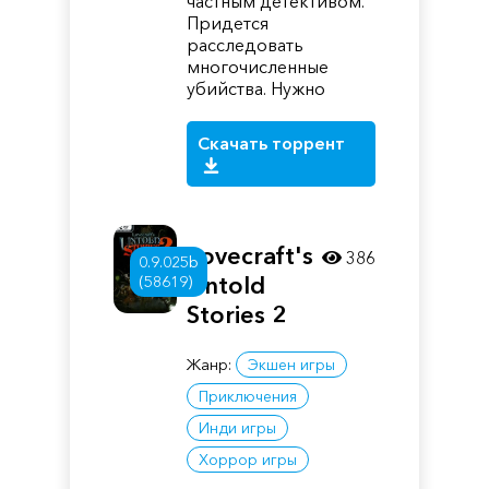
частным детективом.
Придется
расследовать
многочисленные
убийства. Нужно
Скачать торрент
Lovecraft's
386
0.9.025b
Untold
(58619)
Stories 2
Жанр:
Экшен игры
Приключения
Инди игры
Хоррор игры