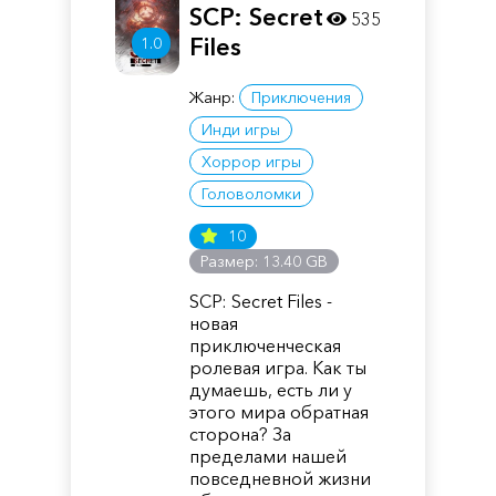
SCP: Secret
535
Files
1.0
Жанр:
Приключения
Инди игры
Хоррор игры
Головоломки
10
Размер: 13.40 GB
SCP: Secret Files -
новая
приключенческая
ролевая игра. Как ты
думаешь, есть ли у
этого мира обратная
сторона? За
пределами нашей
повседневной жизни