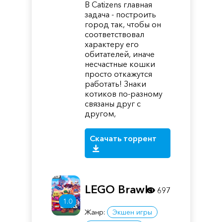
В Catizens главная
задача - построить
город так, чтобы он
соответствовал
характеру его
обитателей, иначе
несчастные кошки
просто откажутся
работать! Знаки
котиков по-разному
связаны друг с
другом,
Скачать торрент
LEGO Brawls
697
1.0
Жанр:
Экшен игры