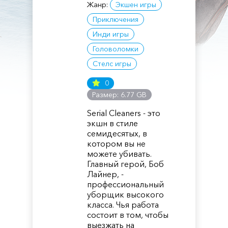
Жанр:
Экшен игры
Приключения
Инди игры
Головоломки
Стелс игры
0
Размер: 6.77 GB
Serial Cleaners - это
экшн в стиле
семидесятых, в
котором вы не
можете убивать.
Главный герой, Боб
Лайнер, -
профессиональный
уборщик высокого
класса. Чья работа
состоит в том, чтобы
выезжать на