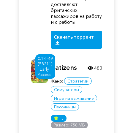
доставляют
британских
пассажиров на работу
и с работы
Скачать торрент
0.18.r49
(58211)
Catizens
480
| Early
Access
Жанр:
Стратегии
Симуляторы
Игры на выживание
Песочницы
3
Размер: 758 MB