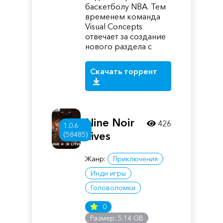
баскетболу NBA. Тем
временем команда
Visual Concepts
отвечает за создание
нового раздела с
Скачать торрент
Nine Noir
426
1.0.6
Lives
(58485)
Жанр:
Приключения
Инди игры
Головоломки
0
Размер: 5.14 GB