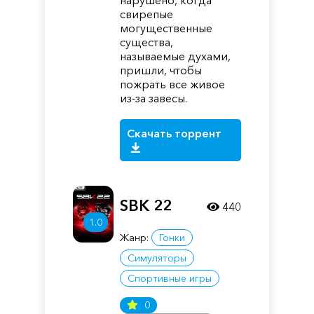
нарушено, когда
свирепые
могущественные
существа,
называемые духами,
пришли, чтобы
пожрать все живое
из-за завесы.
Скачать торрент
SBK 22
440
1.0
Жанр:
Гонки
Симуляторы
Спортивные игры
0