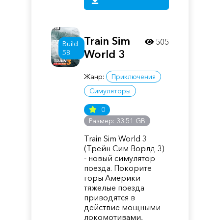
Train Sim
505
Build
World 3
58
Жанр:
Приключения
Симуляторы
0
Размер: 33.51 GB
Train Sim World 3
(Трейн Сим Ворлд 3)
- новый симулятор
поезда. Покорите
горы Америки
тяжелые поезда
приводятся в
действие мощными
локомотивами,