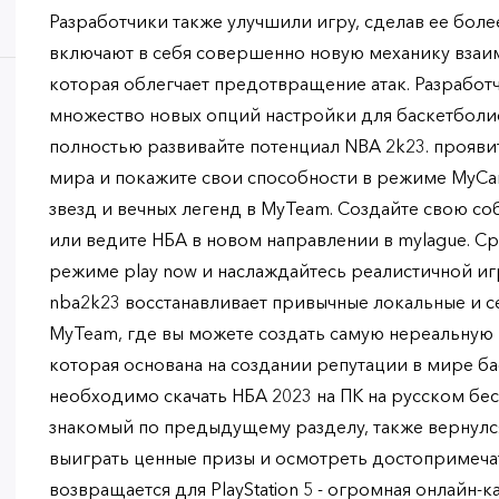
Разработчики также улучшили игру, сделав ее бол
включают в себя совершенно новую механику взаи
которая облегчает предотвращение атак. Разработ
множество новых опций настройки для баскетболис
полностью развивайте потенциал NBA 2k23. прояви
мира и покажите свои способности в режиме MyCa
звезд и вечных легенд в MyTeam. Создайте свою с
или ведите НБА в новом направлении в mylague. С
режиме play now и наслаждайтесь реалистичной игр
nba2k23 восстанавливает привычные локальные и с
MyTeam, где вы можете создать самую нереальную 
которая основана на создании репутации в мире ба
необходимо скачать НБА 2023 на ПК на русском бе
знакомый по предыдущему разделу, также вернулся
выиграть ценные призы и осмотреть достопримечат
возвращается для PlayStation 5 - огромная онлайн-к