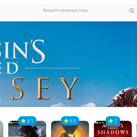
8.1
6.9
7