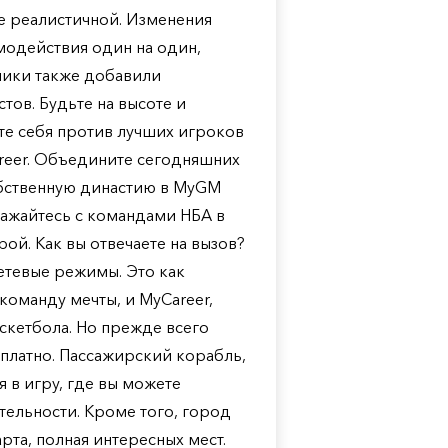
ее реалистичной. Изменения
модействия один на один,
чики также добавили
тов. Будьте на высоте и
те себя против лучших игроков
reer. Объедините сегодняшних
обственную династию в MyGM
ражайтесь с командами НБА в
ой. Как вы отвечаете на вызов?
етевые режимы. Это как
команду мечты, и MyCareer,
скетбола. Но прежде всего
сплатно. Пассажирский корабль,
 в игру, где вы можете
ельности. Кроме того, город
арта, полная интересных мест.