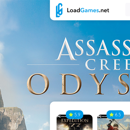
7
5.9
6.5