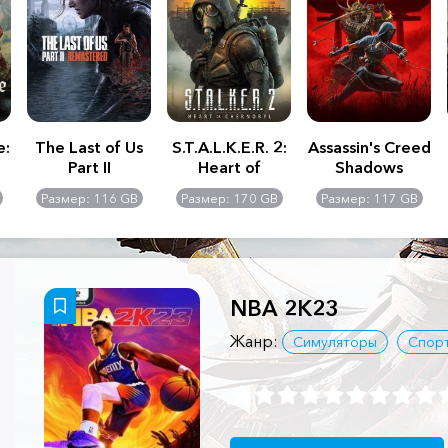
e:
The Last of Us
S.T.A.L.K.E.R. 2:
Assassin's Creed
Part II
Heart of
Shadows
Remastered
Chernobyl -
Размер: 116 GB
Размер: 170 GB
Размер: 117 GB
Ultimate Edition
NBA 2K23
Жанр:
Симуляторы
Спорт