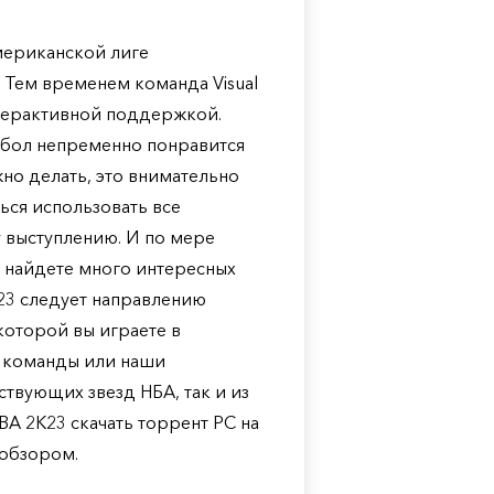
Американской лиге
 Тем временем команда Visual
нтерактивной поддержкой.
тбол непременно понравится
жно делать, это внимательно
ься использовать все
 выступлению. И по мере
 найдете много интересных
23 следует направлению
которой вы играете в
е команды или наши
твующих звезд НБА, так и из
A 2K23 скачать торрент PC на
 обзором.