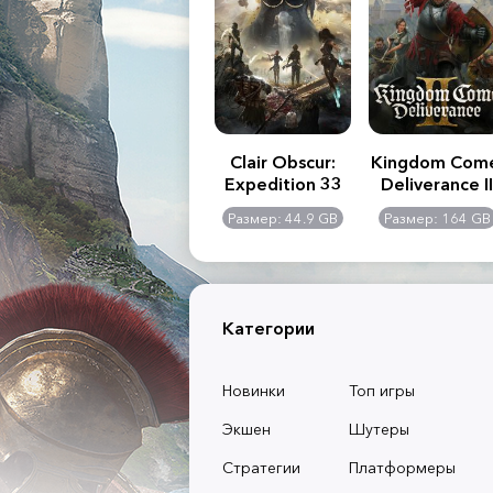
.R. 2:
Assassin's Creed
Clair Obscur:
Kingdom Com
of
Shadows
Expedition 33
Deliverance II
l -
0 GB
Размер: 117 GB
Размер: 44.9 GB
Размер: 164 GB
dition
Категории
Новинки
Топ игры
Экшен
Шутеры
Стратегии
Платформеры