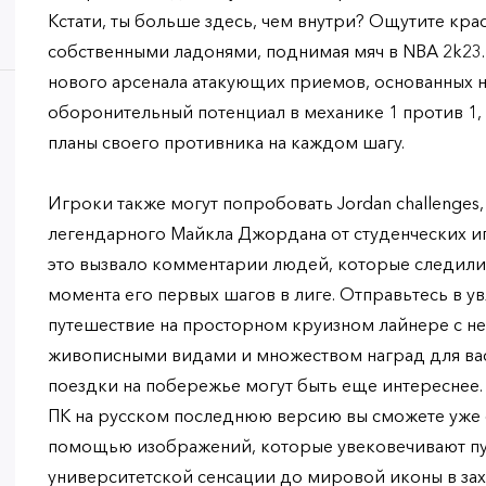
Кстати, ты больше здесь, чем внутри? Ощутите кра
собственными ладонями, поднимая мяч в NBA 2k23
нового арсенала атакующих приемов, основанных н
оборонительный потенциал в механике 1 против 1,
планы своего противника на каждом шагу.
Игроки также могут попробовать Jordan challenges,
легендарного Майкла Джордана от студенческих иг
это вызвало комментарии людей, которые следили 
момента его первых шагов в лиге. Отправьтесь в у
путешествие на просторном круизном лайнере с н
живописными видами и множеством наград для вас
поездки на побережье могут быть еще интереснее. 
ПК на русском последнюю версию вы сможете уже 
помощью изображений, которые увековечивают пу
университетской сенсации до мировой иконы в за