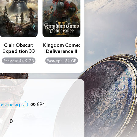
Clair Obscur:
Kingdom Come:
The Last of Us
S.T
Expedition 33
Deliverance II
Part II
Remastered
C
Размер: 44.9 GB
Размер: 164 GB
Размер: 116 GB
Ра
Ult
894
ивные игры
0