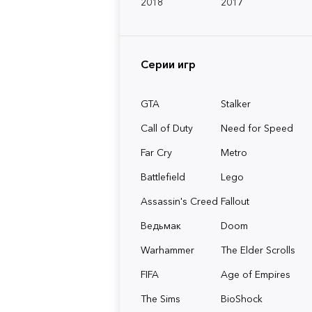
2018
2017
Серии игр
GTA
Stalker
Call of Duty
Need for Speed
Far Cry
Metro
Battlefield
Lego
Assassin's Creed
Fallout
Ведьмак
Doom
Warhammer
The Elder Scrolls
FIFA
Age of Empires
The Sims
BioShock