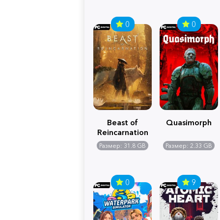
0
0
Beast of
Quasimorph
Reincarnation
Размер: 31.8 GB
Размер: 2.33 GB
0
9