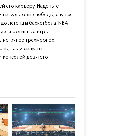
й его карьеру. Наденьте
я и культовые победы, слушая
 до легенды баскетбола. NBA
гие спортивные игры,
еалистичное трехмерное
ны, так и силуэты
и консолей девятого