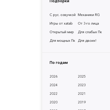
Подборки
С рус. озвучкой
Механики RG
Игры от xatab
От 3-го лица
Открытый мир
Для слабых Пк
Для мощных Пк
Для двоих!
По годам
2026
2025
2024
2023
2022
2021
2020
2019