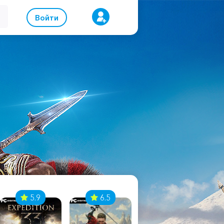
Войти
5.9
6.5
8.1