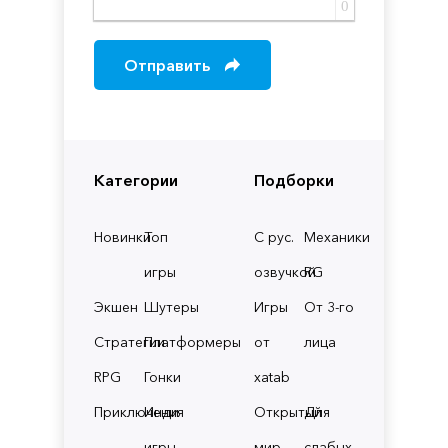
0
Отправить
Категории
Подборки
Новинки
Топ
С рус.
Механики
игры
озвучкой
RG
Экшен
Шутеры
Игры
От 3-го
Стратегии
Платформеры
от
лица
RPG
Гонки
xatab
Приключения
Инди
Открытый
Для
игры
мир
слабых