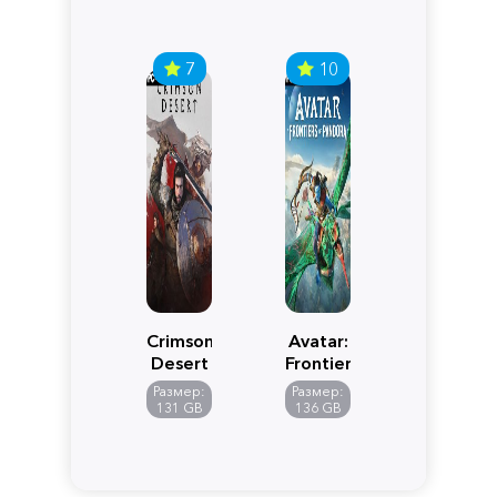
7
10
Crimson
Avatar:
Desert
Frontiers
of
Размер:
Размер:
Pandora
131 GB
136 GB