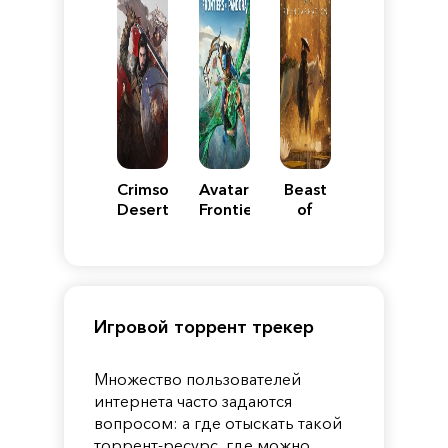
Crimson
Avatar:
Beast
Desert
Frontiers
of
of
Reincarnation
Pandora
Игровой торрент трекер
Множество пользователей
интернета часто задаются
вопросом: а где отыскать такой
торрент-ресурс, где можно