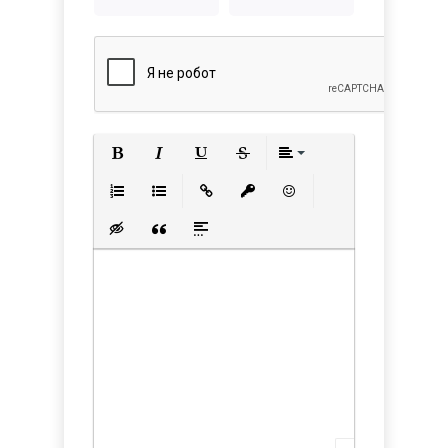
Полужирный
Курсив
Подчеркнутый
Зачеркнутый
Выравнивани
Нумерованный список
Маркированный список
Вставить ссылку
Вставить защищенную с
Вставить смайлик
Вставка скрытого текста
Вставка цитаты
Вставка спойлера