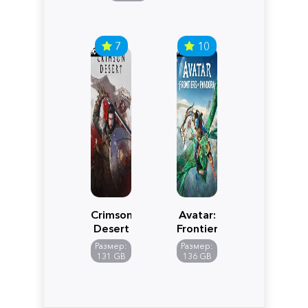
7
10
Crimson
Avatar:
Desert
Frontiers
of
Размер:
Размер:
Pandora
131 GB
136 GB