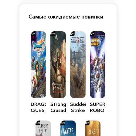
Самые ожидаемые новинки
DRAGON
Stronghold
Sudden
SUPER
QUEST
Crusader:
Strike
ROBOT
VII
Definitive
5
WARS
Reimagined
Edition
Y