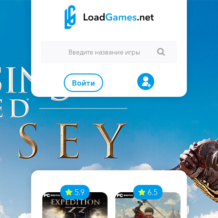
Войти
7
5.9
6.5