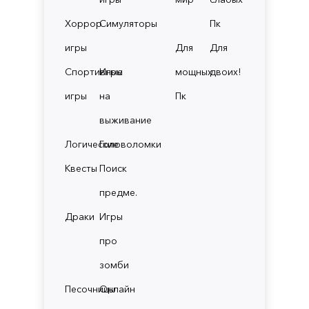
Хоррор
Симуляторы
Пк
игры
Для
Для
Спортивные
Игры
мощных
двоих!
игры
на
Пк
выживание
Логические
Головоломки
Квесты
Поиск
предме.
Драки
Игры
про
зомби
Песочницы
Онлайн