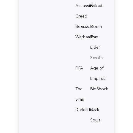
Assassin's
Fallout
Creed
Ведьмак
Doom
Warhammer
The
Elder
Scrolls
FIFA
Age of
Empires
The
BioShock
Sims
Darksiders
Dark
Souls