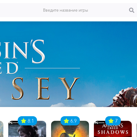
8.1
6.9
7