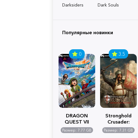
Darksiders
Dark Souls
Популярные новинки
0
3.5
DRAGON
Stronghold
QUEST VII
Crusader:
Reimagined
Definitive
Размер: 7.77 GB
Размер: 7.31 GB
Edition