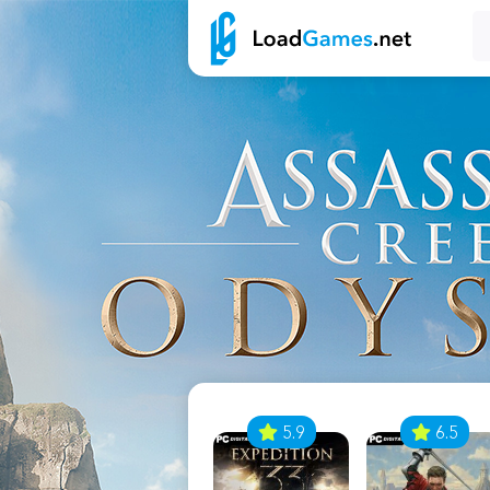
7
5.9
6.5