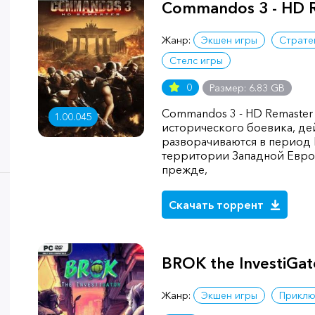
Commandos 3 - HD 
Жанр:
Экшен игры
Страте
Стелс игры
0
Размер: 6.83 GB
Commandos 3 - HD Remaster
1.00.045
исторического боевика, де
разворачиваются в период
территории Западной Европ
прежде,
Скачать торрент
BROK the InvestiGat
Жанр:
Экшен игры
Приклю