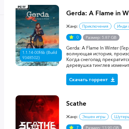
Gerda: A Flame in W
Жанр:
Приключения
Инди 
0
Размер: 5.87 GB
Gerda: A Flame In Winter (Ге
1.1.14-00f6b (Build
волнующая история, произ
9348502)
Когда снегопад прекратится
деревушка тинглев изменит
Скачать торрент
Scathe
Жанр:
Экшен игры
Шутер
7
Размер: 13.90 GB