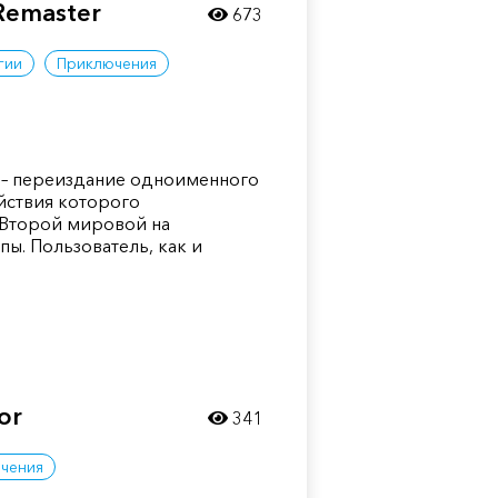
Remaster
673
гии
Приключения
 – переиздание одноименного
йствия которого
 Второй мировой на
ы. Пользователь, как и
or
341
чения