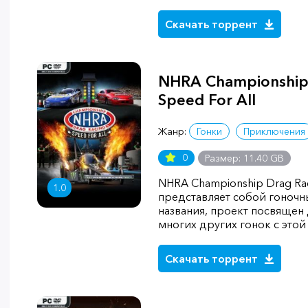
Скачать торрент
NHRA Championship 
Speed For All
Жанр:
Гонки
Приключения
0
Размер: 11.40 GB
NHRA Championship Drag Raci
1.0
представляет собой гоночны
названия, проект посвящен 
многих других гонок с это
Скачать торрент