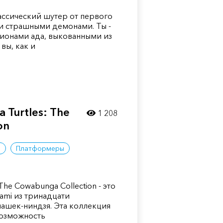
лассический шутер от первого
и страшными демонами. Ты -
ионами ада, выкованными из
вы, как и
 Turtles: The
1 208
on
ы
Платформеры
 The Cowabunga Collection - это
ami из тринадцати
пашек-ниндзя. Эта коллекция
возможность