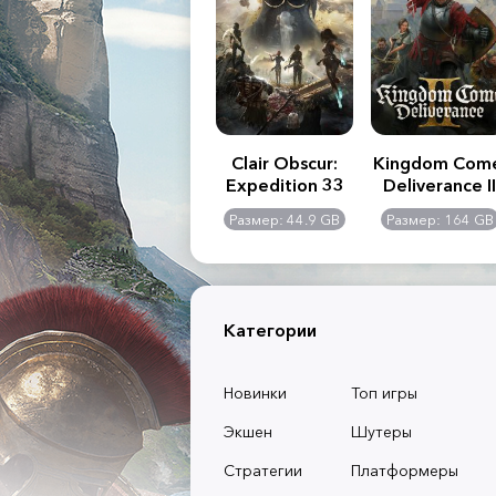
.R. 2:
Assassin's Creed
Clair Obscur:
Kingdom Com
of
Shadows
Expedition 33
Deliverance II
l -
0 GB
Размер: 117 GB
Размер: 44.9 GB
Размер: 164 GB
dition
Категории
Новинки
Топ игры
Экшен
Шутеры
Стратегии
Платформеры