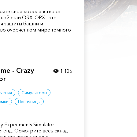
сите свое королевство от
ной стаи ORX. ORX - это
ля защиты башни и
иво очерченном мире темного
me - Crazy
1 126
or
чения
Симуляторы
омки
Песочницы
y Experiments Simulator -
генд. Осмотрите весь склад
главное помещение и