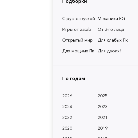
Подборки
С рус. озвучкой
Механики RG
Игры от xatab
От 3-го лица
Открытый мир
Для слабых Пк
Для мощных Пк
Для двоих!
По годам
2026
2025
2024
2023
2022
2021
2020
2019