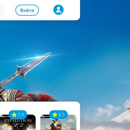
Войти
5.9
6.5
8.1