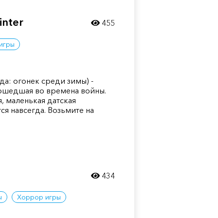
inter
455
игры
рда: огонек среди зимы) -
ошедшая во времена войны.
, маленькая датская
ся навсегда. Возьмите на
434
ы
Хоррор игры