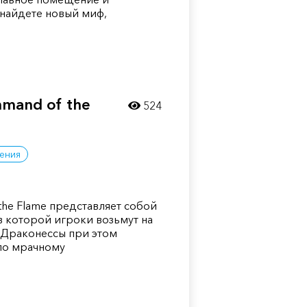
 найдете новый миф,
mand of the
524
ения
the Flame представляет собой
в которой игроки возьмут на
 Драконессы при этом
по мрачному