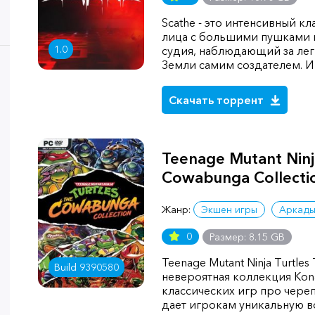
Scathe - это интенсивный к
лица с большими пушками 
1.0
судия, наблюдающий за лег
Земли самим создателем. И 
Скачать торрент
Teenage Mutant Ninja
Cowabunga Collecti
Жанр:
Экшен игры
Аркад
0
Размер: 8.15 GB
Teenage Mutant Ninja Turtles
Build 9390580
невероятная коллекция Kon
классических игр про чере
дает игрокам уникальную 