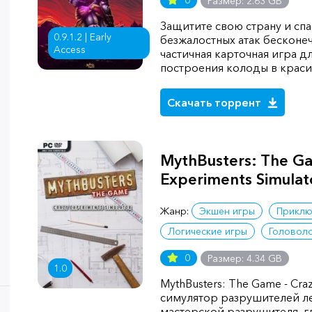
0
Размер: 2.63 GB
Защитите свою страну и спа
0.9.1.2 | Early
безжалостных атак бесконеч
Access
частичная карточная игра д
построения колоды в крас
Скачать торрент
MythBusters: The Ga
Experiments Simulat
Жанр:
Экшен игры
Приклю
Логические игры
Головол
0
Размер: 4.34 GB
1.0
MythBusters: The Game - Craz
симулятор разрушителей ле
мастерской разрушителя, 