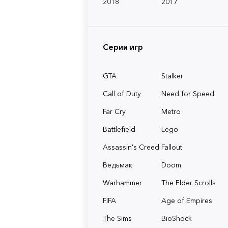
2018
2017
Серии игр
GTA
Stalker
Call of Duty
Need for Speed
Far Cry
Metro
Battlefield
Lego
Assassin's Creed
Fallout
Ведьмак
Doom
Warhammer
The Elder Scrolls
FIFA
Age of Empires
The Sims
BioShock