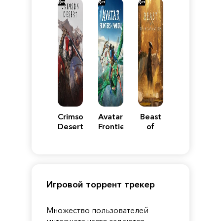
Reimagined
Edition
Y
Crimson
Avatar:
Beast
Desert
Frontiers
of
of
Reincarnation
Pandora
Игровой торрент трекер
Множество пользователей
интернета часто задаются