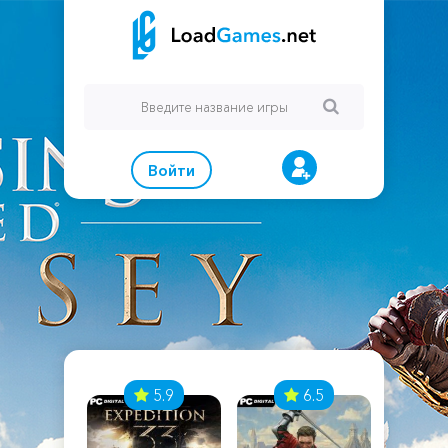
Войти
7
5.9
6.5