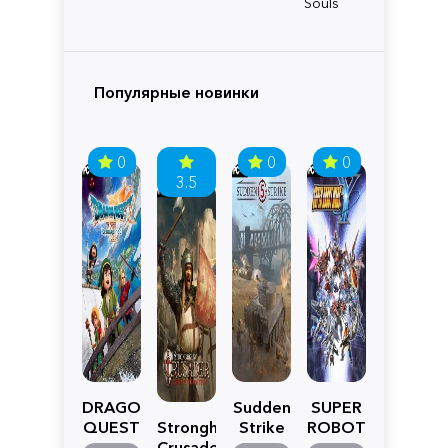
Souls
Популярные новинки
0
0
0
3.5
DRAGON
Sudden
SUPER
QUEST
Stronghold
Strike
ROBOT
VII
Crusader:
5
WARS