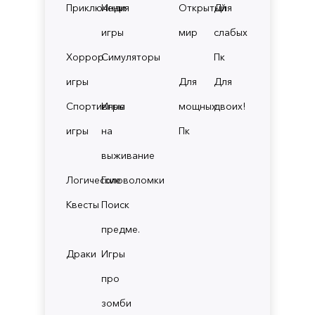
Приключения
Инди
Открытый
Для
игры
мир
слабых
Хоррор
Симуляторы
Пк
игры
Для
Для
Спортивные
Игры
мощных
двоих!
игры
на
Пк
выживание
Логические
Головоломки
Квесты
Поиск
предме.
Драки
Игры
про
зомби