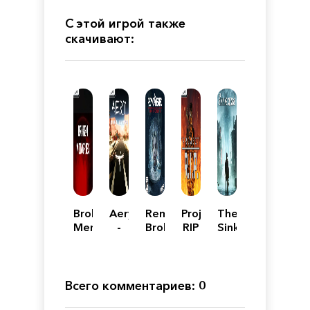
С этой игрой также
скачивают:
Broken
Aery
Remothered:
Project
The
Memories
-
Broken
RIP
Sinking
Broken
Porcelain
City:
Memories
Deluxe
Edition
Всего комментариев: 0