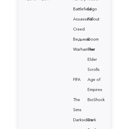
Battlefield
Lego
Assassin's
Fallout
Creed
Ведьмак
Doom
Warhammer
The
Elder
Scrolls
FIFA
Age of
Empires
The
BioShock
Sims
Darksiders
Dark