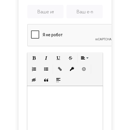
Полужирный
Курсив
Подчеркнутый
Зачеркнутый
Выравнивани
Нумерованный список
Маркированный список
Вставить ссылку
Вставить защищенную с
Вставить смайлик
Вставка скрытого текста
Вставка цитаты
Вставка спойлера