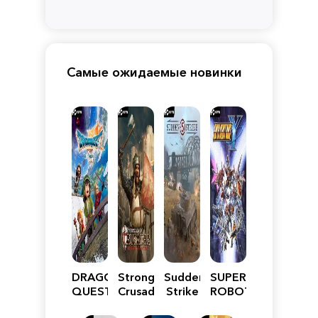
Самые ожидаемые новинки
DRAGON
Stronghold
Sudden
SUPER
QUEST
Crusader:
Strike
ROBOT
VII
Definitive
5
WARS