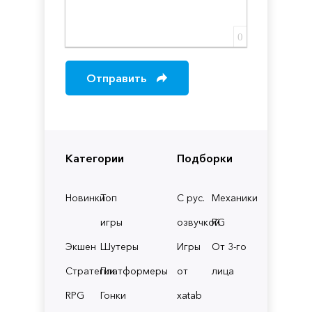
0
Отправить
Категории
Подборки
Новинки
Топ
С рус.
Механики
игры
озвучкой
RG
Экшен
Шутеры
Игры
От 3-го
Стратегии
Платформеры
от
лица
RPG
Гонки
xatab