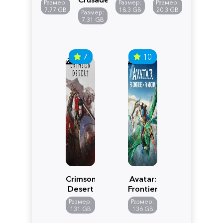
Размер:
Размер:
Размер:
Reimagined
Definitive
Y
7.77 GB
18.3 GB
20.3 GB
Размер:
Edition
7.31 GB
7
10
Crimson
Avatar:
Desert
Frontiers
of
Размер:
Размер:
Pandora
131 GB
136 GB