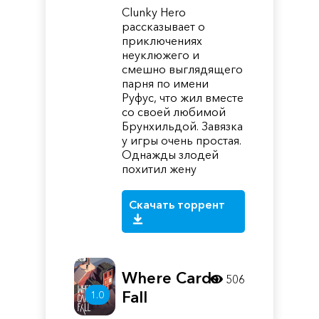
Clunky Hero
рассказывает о
приключениях
неуклюжего и
смешно выглядящего
парня по имени
Руфус, что жил вместе
со своей любимой
Брунхильдой. Завязка
у игры очень простая.
Однажды злодей
похитил жену
Скачать торрент
Where Cards
506
Fall
1.0