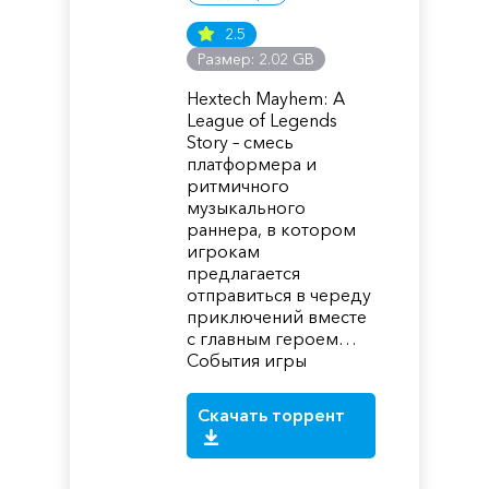
2.5
Размер: 2.02 GB
Hextech Mayhem: A
League of Legends
Story – смесь
платформера и
ритмичного
музыкального
раннера, в котором
игрокам
предлагается
отправиться в череду
приключений вместе
с главным героем…
События игры
Скачать торрент