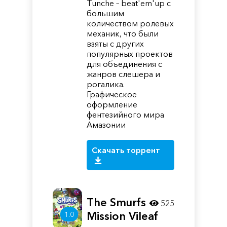
Tunche – beat'em'up с
большим
количеством ролевых
механик, что были
взяты с других
популярных проектов
для объединения с
жанров слешера и
рогалика.
Графическое
оформление
фентезийного мира
Амазонии
Скачать торрент
The Smurfs -
525
Mission Vileaf
1.0