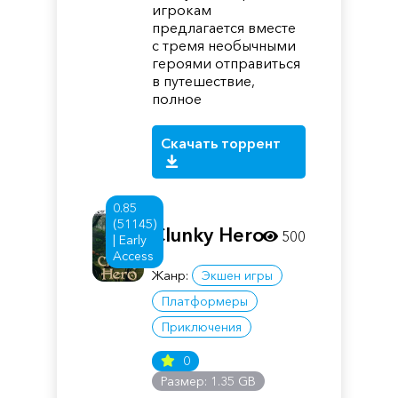
игрокам
предлагается вместе
с тремя необычными
героями отправиться
в путешествие,
полное
Скачать торрент
0.85
(51145)
Clunky Hero
500
| Early
Access
Жанр:
Экшен игры
Платформеры
Приключения
0
Размер: 1.35 GB