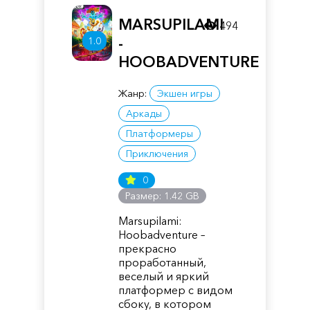
MARSUPILAMI
494
-
1.0
HOOBADVENTURE
Жанр:
Экшен игры
Аркады
Платформеры
Приключения
0
Размер: 1.42 GB
Marsupilami:
Hoobadventure –
прекрасно
проработанный,
веселый и яркий
платформер с видом
сбоку, в котором