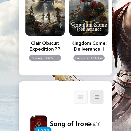
n's Creed
Clair Obscur:
Kingdom Come:
The La
dows
Expedition 33
Deliverance II
Pa
Rema
: 117 GB
Размер: 44.9 GB
Размер: 164 GB
Размер
Song of Iron
630
1.0.9.5