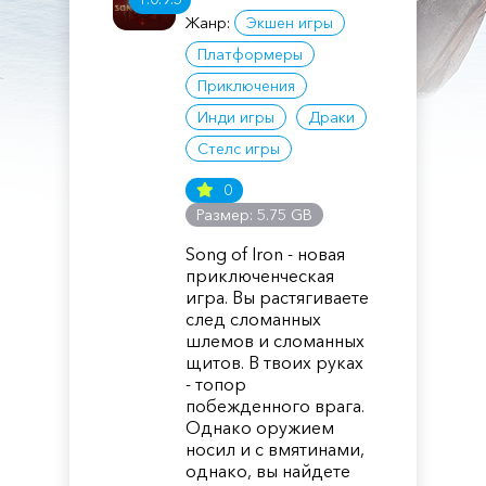
Жанр:
Экшен игры
Платформеры
Приключения
Инди игры
Драки
Стелс игры
0
Размер: 5.75 GB
Song of Iron - новая
приключенческая
игра. Вы растягиваете
след сломанных
шлемов и сломанных
щитов. В твоих руках
- топор
побежденного врага.
Однако оружием
носил и с вмятинами,
однако, вы найдете