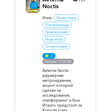
726
Noctis
1.0
Жанр:
Экшен игры
Платформеры
Приключения
Инди игры
Головоломки
0
Размер: 2.58 GB
Aeterna Noctis -
двумерная
метроидвания,
акцент которой
сделан на
исследования,
платформинг и бои.
Играть предстоит за
Короля тьмы.