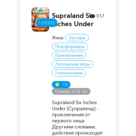
Supraland Six
917
Inches Under
1.0.5332
Жанр:
Шутеры
Платформеры
Приключения
Логические игры
Головоломки
10
Размер: 4.38 GB
Supraland Six Inches
Under (Супраленд) -
приключения от
первого лица.
Другими словами,
действия происходят