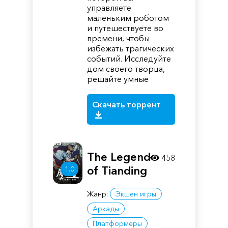
управляете
маленьким роботом
и путешествуете во
времени, чтобы
избежать трагических
событий. Исследуйте
дом своего творца,
решайте умные
Скачать торрент
The Legend
458
of Tianding
1.0
Жанр:
Экшен игры
Аркады
Платформеры