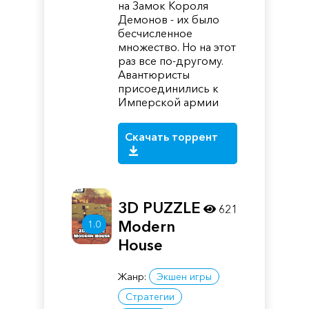
на Замок Короля
Демонов - их было
бесчисленное
множество. Но на этот
раз все по-другому.
Авантюристы
присоединились к
Имперской армии
Скачать торрент
3D PUZZLE -
621
Modern
1.0
House
Жанр:
Экшен игры
Стратегии