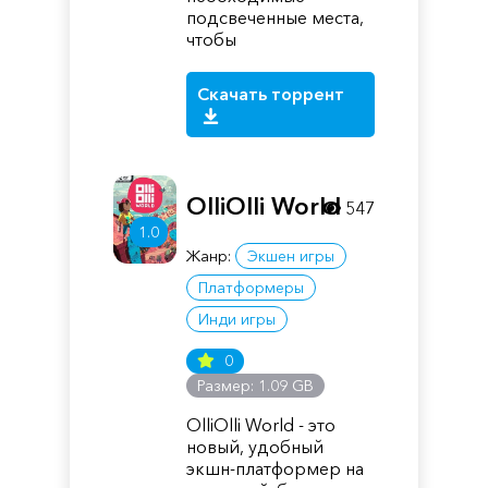
подсвеченные места,
чтобы
Скачать торрент
OlliOlli World
547
1.0
Жанр:
Экшен игры
Платформеры
Инди игры
0
Размер: 1.09 GB
OlliOlli World - это
новый, удобный
экшн-платформер на