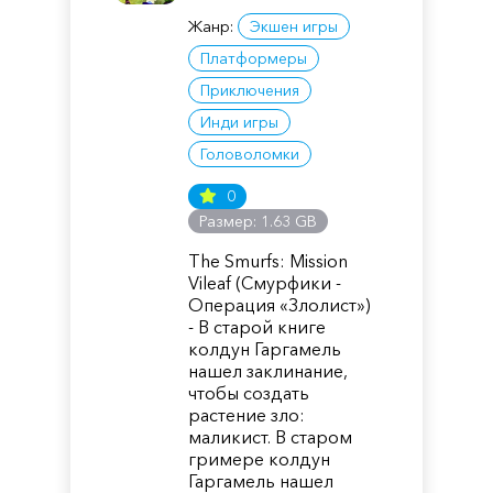
Жанр:
Экшен игры
Платформеры
Приключения
Инди игры
Головоломки
0
Размер: 1.63 GB
The Smurfs: Mission
Vileaf (Смурфики -
Операция «Злолист»)
- В старой книге
колдун Гаргамель
нашел заклинание,
чтобы создать
растение зло:
маликист. В старом
гримере колдун
Гаргамель нашел