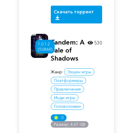
Скачать торрент
Tandem: A
530
1.0.1.2
Tale of
(50868)
Shadows
Жанр:
Экшен игры
Платформеры
Приключения
Инди игры
Головоломки
0
Размер: 4.47 GB