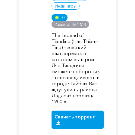
Инди игры
0
Размер: 864 MB
The Legend of
Tianding (Liāu Thiam-
Ting) - жесткий
платформер, в
котором вы в рои
Ляо Тяньдиня
сможете побороться
за справедливость в
городе Тайбэй. Вас
ждут улицы района
Дадаочэн образца
1900-х
Скачать торрент