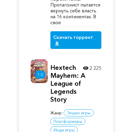
Протагонист пытается
вернуть себе власть
на 16 континентах. В
свое
Скачать торрент
Hextech
2 225
Mayhem: A
1.0
League of
Legends
Story
Жанр:
Экшен игры
Платформеры
Инди игры