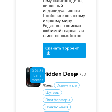
тему скейтбординга,
лишенный
индивидуальности.
Пробегите по яркому
и яркому миру
Редленда в поисках
любимой гнарваны и
таинственных богов
Скачать торрент
0.94.31
Hidden Deep
733
| Early
Access
Жанр:
Экшен игры
Шутеры
Платформеры
Приключения