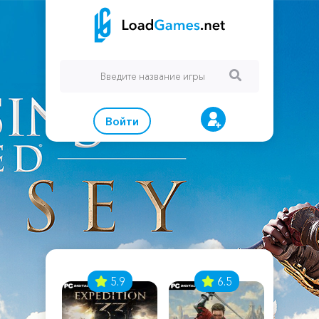
Войти
7
5.9
6.5