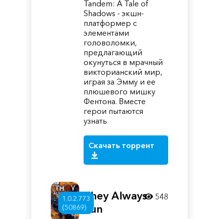
Tandem: A Tale of
Shadows - экшн-
платформер с
элементами
головоломки,
предлагающий
окунуться в мрачный
викторианский мир,
играя за Эмму и ее
плюшевого мишку
Фентона. Вместе
герои пытаются
узнать
Скачать торрент
They Always
548
1.0.2.773
Run
(50869)