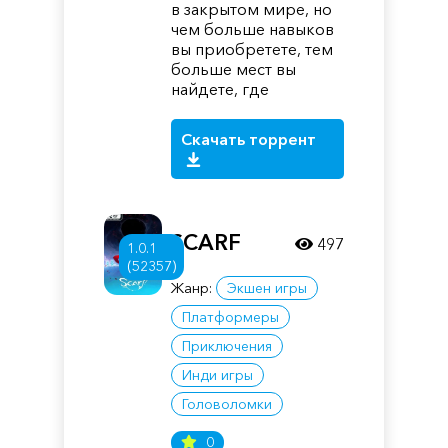
в закрытом мире, но
чем больше навыков
вы приобретете, тем
больше мест вы
найдете, где
Скачать торрент
SCARF
497
1.0.1
(52357)
Жанр:
Экшен игры
Платформеры
Приключения
Инди игры
Головоломки
0