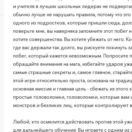
и учителя в лучших школьных лидерах не подверга
обычно лучше не нарушать правила, потому что это 
одного из подростков, которые пришли сюда, долж
поверьте мне, вы наверняка запомните этот побег н
хотите совершенства. Вы хотите убежать от него. К
где вас держали так долго, вы рискуете покинуть 
побег, который кажется невозможным. Попросите 
обращайте внимания на мага, избегайте ударов уж
самые страшные секреты и, самое главное, старайт
этой игре относительно проста, основана на трад
основная миссия и главная цель - сбежать из этого
простые головоломки, головоломки, которые вам и
монстров и безликих лиц, которые контролируют все
Любой, кто осмелится действовать против этой уж
для дальнейшего обучения. Вы играете с одним из 