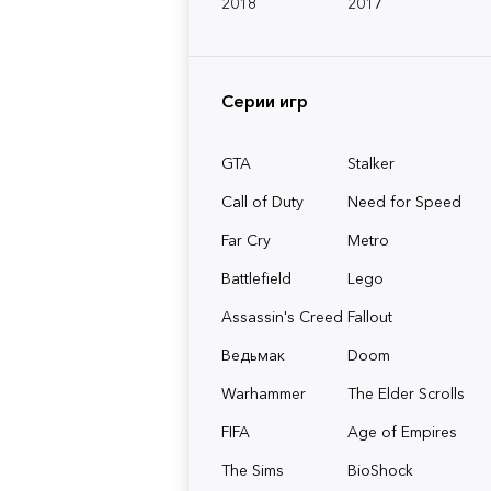
2018
2017
Серии игр
GTA
Stalker
Call of Duty
Need for Speed
Far Cry
Metro
Battlefield
Lego
Assassin's Creed
Fallout
Ведьмак
Doom
Warhammer
The Elder Scrolls
FIFA
Age of Empires
The Sims
BioShock