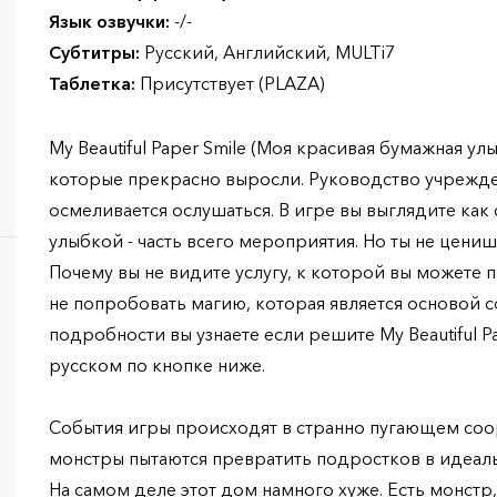
Язык озвучки:
-/-
Субтитры:
Русский, Английский, MULTi7
Таблетка:
Присутствует (PLAZA)
My Beautiful Paper Smile (Моя красивая бумажная улы
которые прекрасно выросли. Руководство учрежден
осмеливается ослушаться. В игре вы выглядите как
улыбкой - часть всего мероприятия. Но ты не ценишь
Почему вы не видите услугу, к которой вы можете
не попробовать магию, которая является основой 
подробности вы узнаете если решите My Beautiful Pa
русском по кнопке ниже.
События игры происходят в странно пугающем соо
монстры пытаются превратить подростков в идеал
На самом деле этот дом намного хуже. Есть монстр,