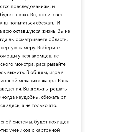
ются преследованиям, и
будет плохо. Вы, кто играет
ны попытаться сбежать. И
а всю оставшуюся жизнь. Вы не
огда вы осматриваете область,
запертую камеру. Выберите
помощи у незнакомцев, не
асного монстра, раскрывайте
есь выжить. В общем, игра в
иционной механике жанра. Ваша
 заведения. Вы должны решать
ногда неудобны, сбежать от
 здесь, а не только это.
асной системы, будет похищен
этих учеников с картонной