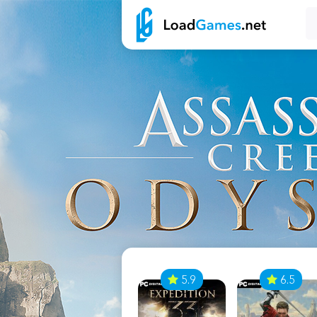
7
5.9
6.5