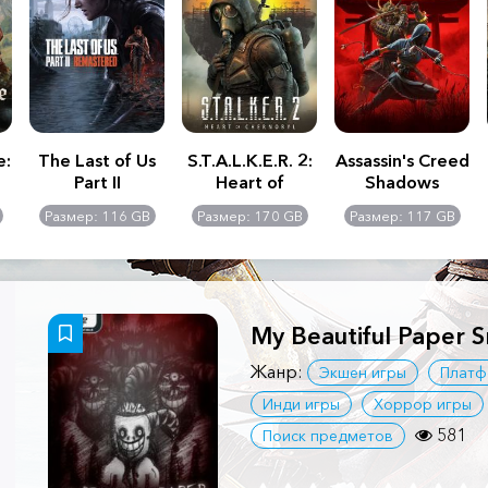
e:
The Last of Us
S.T.A.L.K.E.R. 2:
Assassin's Creed
Part II
Heart of
Shadows
Remastered
Chernobyl -
Размер: 116 GB
Размер: 170 GB
Размер: 117 GB
Ultimate Edition
My Beautiful Paper S
Жанр:
Экшен игры
Плат
Инди игры
Хоррор игры
581
Поиск предметов