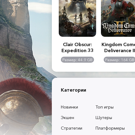
.R. 2:
Assassin's Creed
Clair Obscur:
Kingdom Com
of
Shadows
Expedition 33
Deliverance II
l -
0 GB
Размер: 117 GB
Размер: 44.9 GB
Размер: 164 GB
dition
Категории
Новинки
Топ игры
Экшен
Шутеры
Стратегии
Платформеры