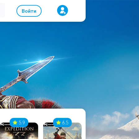
Войти
5.9
6.5
8.1