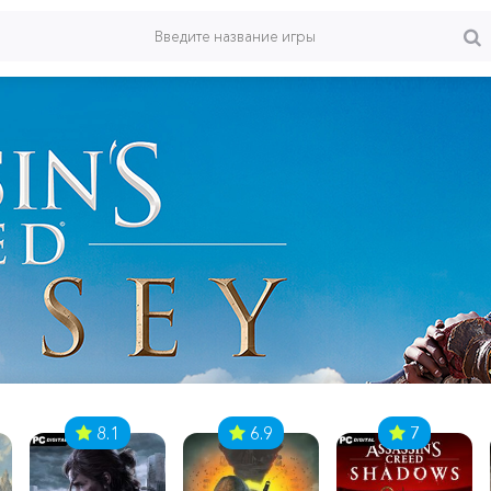
8.1
6.9
7