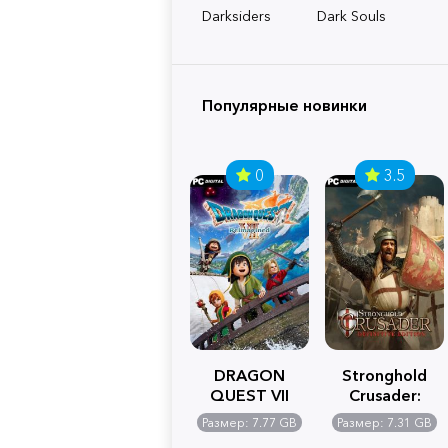
Darksiders
Dark Souls
Популярные новинки
0
3.5
DRAGON
Stronghold
QUEST VII
Crusader:
Reimagined
Definitive
Размер: 7.77 GB
Размер: 7.31 GB
Edition