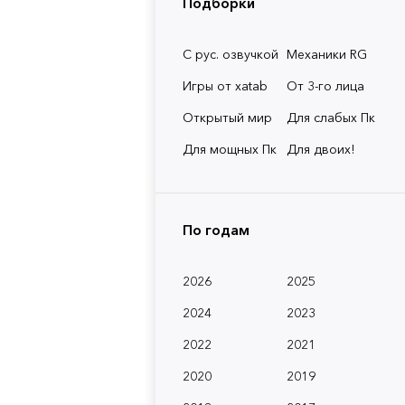
Подборки
С рус. озвучкой
Механики RG
Игры от xatab
От 3-го лица
Открытый мир
Для слабых Пк
Для мощных Пк
Для двоих!
По годам
2026
2025
2024
2023
2022
2021
2020
2019