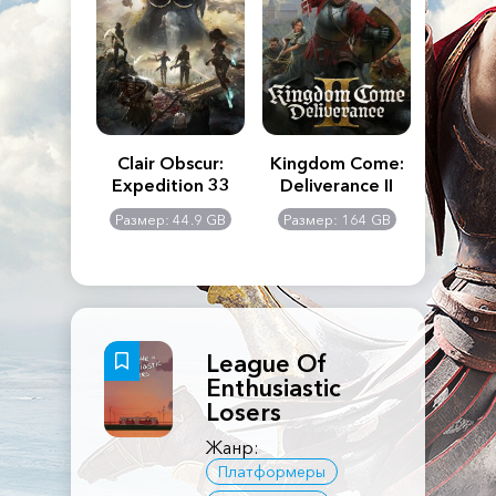
n's Creed
Clair Obscur:
Kingdom Come:
The La
dows
Expedition 33
Deliverance II
Pa
Rema
: 117 GB
Размер: 44.9 GB
Размер: 164 GB
Размер
League Of
Enthusiastic
Losers
Жанр:
Платформеры