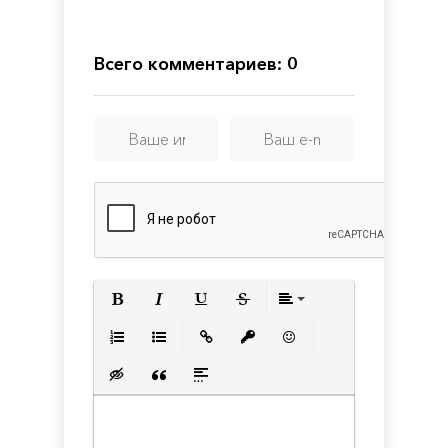
Super
Cars
Всего комментариев: 0
Полужирный
Курсив
Подчеркнутый
Зачеркнутый
Выравнивани
Нумерованный список
Маркированный список
Вставить ссылку
Вставить защищенную с
Вставить смайлик
Вставка скрытого текста
Вставка цитаты
Вставка спойлера