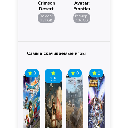
Crimson
Avatar:
Desert
Frontiers
of
Размер:
Размер:
Pandora
131 GB
136 GB
Самые скачиваемые игры
0
0
0
3.5