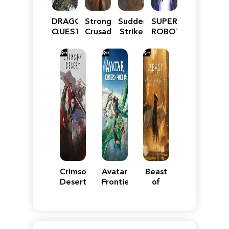
DRAGON
Stronghold
Sudden
SUPER
QUEST
Crusader:
Strike
ROBOT
VII
Definitive
5
WARS
Reimagined
Edition
Y
Crimson
Avatar:
Beast
Desert
Frontiers
of
of
Reincarnation
Pandora