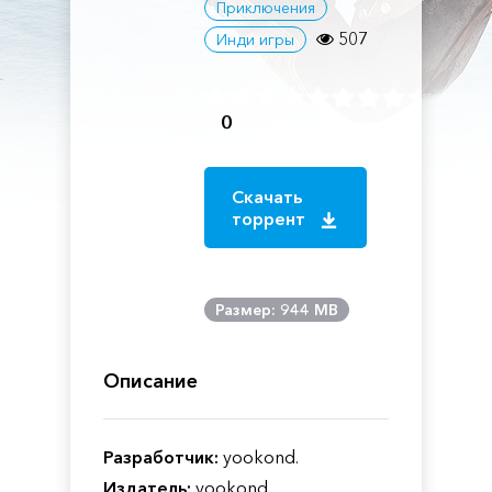
Приключения
507
Инди игры
0
Скачать
торрент
Размер: 944 MB
Описание
Разработчик:
yookond.
Издатель:
yookond.