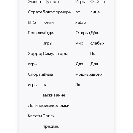
Экшен
Шутеры
Игры
От 3-го
Стратегии
Платформеры
от
лица
RPG
Гонки
xatab
Приключения
Инди
Открытый
Для
игры
мир
слабых
Хоррор
Симуляторы
Пк
игры
Для
Для
Спортивные
Игры
мощных
двоих!
игры
на
Пк
выживание
Логические
Головоломки
Квесты
Поиск
предме.