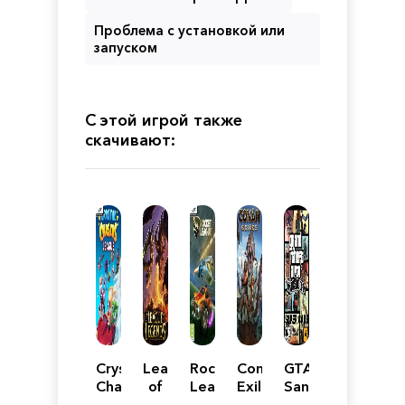
Проблема с установкой или
запуском
С этой игрой также
скачивают:
Crystal
League
Rocket
Conan
GTA
Chasers
of
League
Exiles
San
League
Legends
Enhanced
Andreas