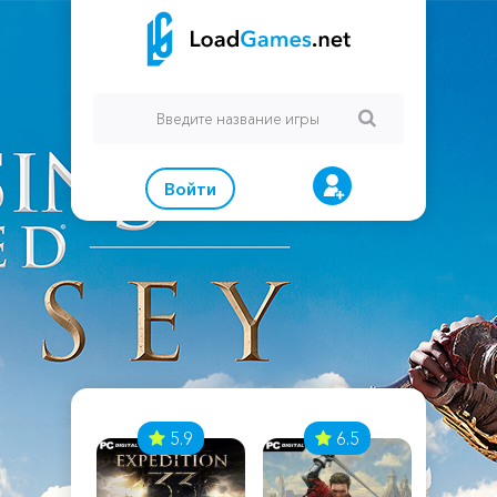
Войти
7
5.9
6.5