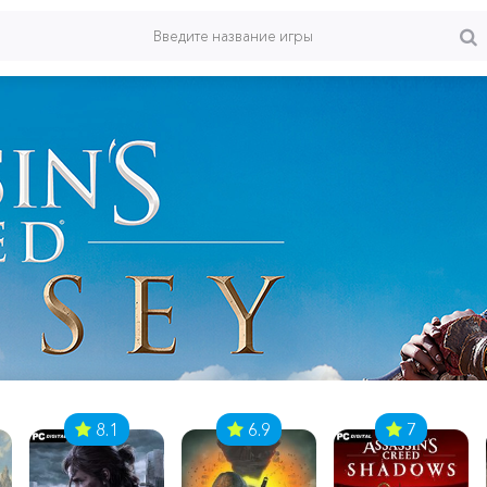
8.1
6.9
7