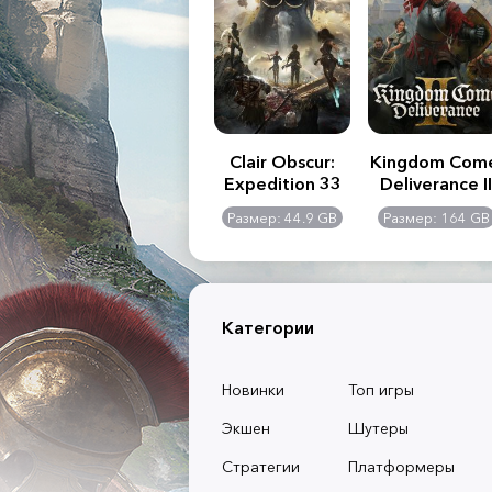
.R. 2:
Assassin's Creed
Clair Obscur:
Kingdom Com
of
Shadows
Expedition 33
Deliverance II
l -
0 GB
Размер: 117 GB
Размер: 44.9 GB
Размер: 164 GB
dition
Категории
Новинки
Топ игры
Экшен
Шутеры
Стратегии
Платформеры