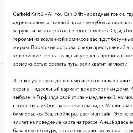
Garfield Kart 2 – All You Can Drift – аркадные гонки, г
адреналином, а главный приз – не кубок, а тарелка
за руль, и на этот раз он не один: вместе с Оди, 
героями из вселенной комиксов вас ждут безумные
мирам. Пиратские острова, следы преступлений в с
ковбойские тропы – каждый уровень пропитан юм
возможностью срезать путь, если хватит наглости.
В гонке участвуют до восьми игроков онлайн или 
экрана — идеальный вариант для вечеринки дома. 
выбран: у Гарфилда свой стиль – медленный, но м
скорости, а у Оди – хаос в чистом виде. Машины м
бамперы, колёса, спойлеры, цвет и дизайн. Это не 
влияет на поведение картa на трассе. А ещё здесь е
банановую кожуру, кто-то выстрелит из пушки – кл