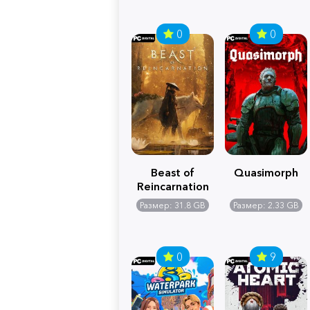
0
0
Beast of
Quasimorph
Reincarnation
Размер: 31.8 GB
Размер: 2.33 GB
0
9