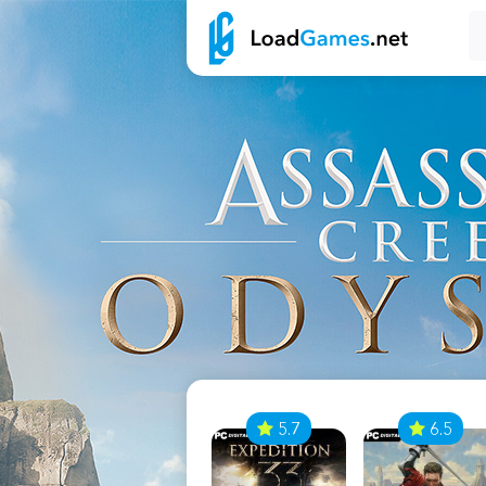
7
5.7
6.5