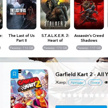
e:
The Last of Us
S.T.A.L.K.E.R. 2:
Assassin's Creed
Part II
Heart of
Shadows
Remastered
Chernobyl -
Размер: 116 GB
Размер: 170 GB
Размер: 117 GB
Ultimate Edition
Garfield Kart 2 - All 
Жанр:
Аркады
Гонки