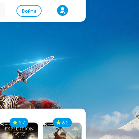
Войти
5.7
6.5
8.1