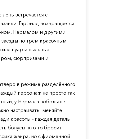
де лень встречается с
 лазаньи. Гарфилд возвращается
Джоном, Нермалом и другими
 заезды по трём красочным
тиле нуар и пыльные
ором, сюрпризами и
четверо в режиме разделённого
Каждый персонаж не просто так
ощный, у Нермала побольше
ожно настраивать: меняйте
ради красоты – каждая деталь
сть бонусы: кто-то бросит
ассика жанра, но с фирменной