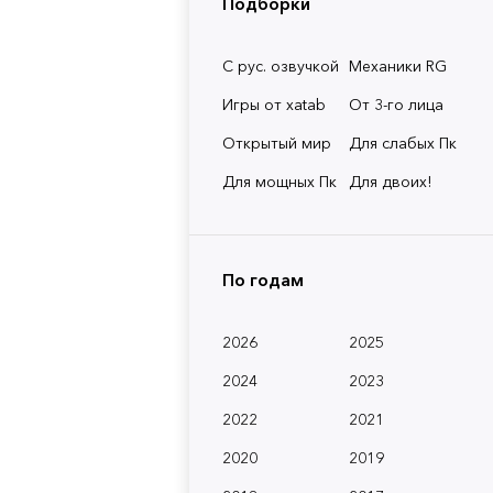
Подборки
С рус. озвучкой
Механики RG
Игры от xatab
От 3-го лица
Открытый мир
Для слабых Пк
Для мощных Пк
Для двоих!
По годам
2026
2025
2024
2023
2022
2021
2020
2019