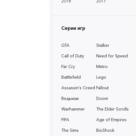
2018
2017
Серии игр
GTA
Stalker
Call of Duty
Need for Speed
Far Cry
Metro
Battlefield
Lego
Assassin's Creed
Fallout
Ведьмак
Doom
Warhammer
The Elder Scrolls
FIFA
Age of Empires
The Sims
BioShock