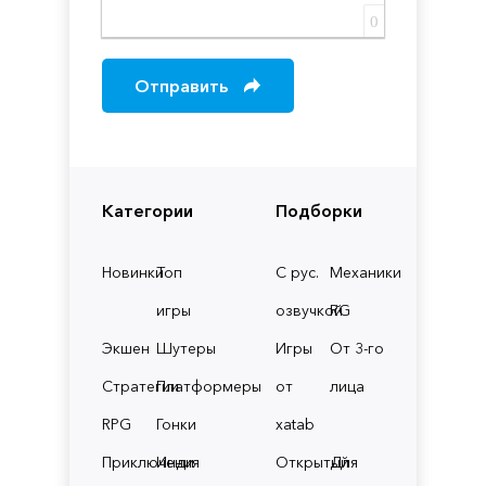
0
Отправить
Категории
Подборки
Новинки
Топ
С рус.
Механики
игры
озвучкой
RG
Экшен
Шутеры
Игры
От 3-го
Стратегии
Платформеры
от
лица
RPG
Гонки
xatab
Приключения
Инди
Открытый
Для