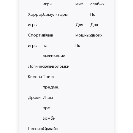
игры
мир
слабых
Хоррор
Симуляторы
Пк
игры
Для
Для
Спортивные
Игры
мощных
двоих!
игры
на
Пк
выживание
Логические
Головоломки
Квесты
Поиск
предме.
Драки
Игры
про
зомби
Песочницы
Онлайн