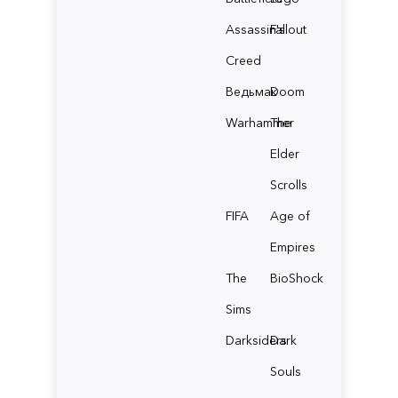
Assassin's
Fallout
Creed
Ведьмак
Doom
Warhammer
The
Elder
Scrolls
FIFA
Age of
Empires
The
BioShock
Sims
Darksiders
Dark
Souls