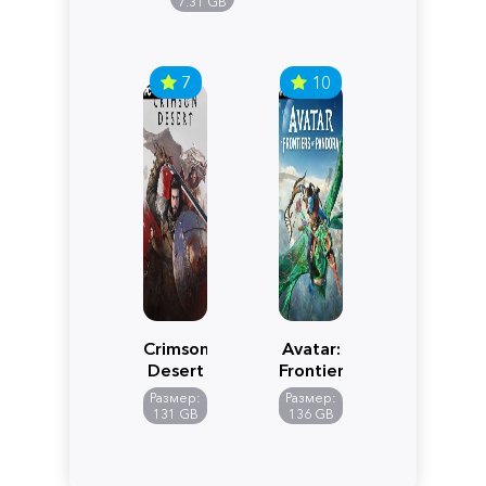
Edition
7.31 GB
7
10
Crimson
Avatar:
Desert
Frontiers
of
Размер:
Размер:
Pandora
131 GB
136 GB