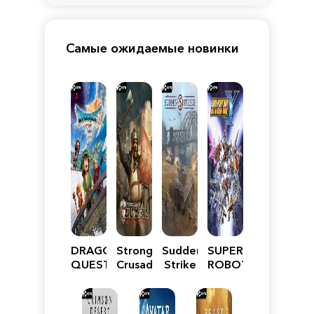
Самые ожидаемые новинки
DRAGON
Stronghold
Sudden
SUPER
QUEST
Crusader:
Strike
ROBOT
VII
Definitive
5
WARS
Reimagined
Edition
Y