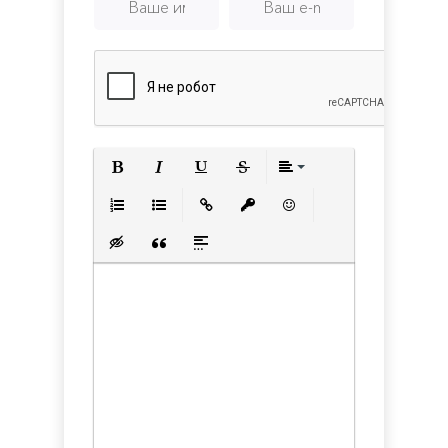
Полужирный
Курсив
Подчеркнутый
Зачеркнутый
Выравнивани
Нумерованный список
Маркированный список
Вставить ссылку
Вставить защищенную с
Вставить смайлик
Вставка скрытого текста
Вставка цитаты
Вставка спойлера