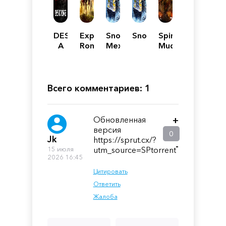
DESORDRE:
Expeditions:
SnowRunner
SnowRunner
Spintires:
A
Rome
Механики
MudRunner
Puzzle
Game
Adventure
Всего комментариев: 1
Обновленная
+
версия
0
Jk
https://sprut.cx/?
-
15 июля
utm_source=SPtorrent
2026 16:45
Цитировать
Ответить
Жалоба