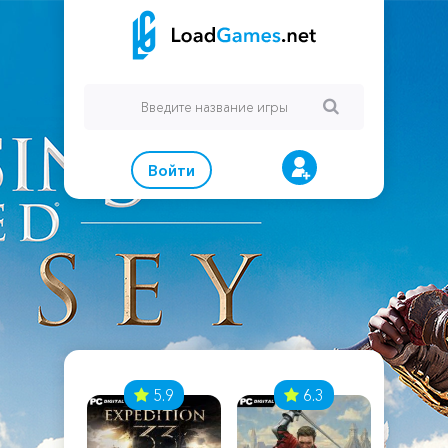
Войти
7
5.9
6.3