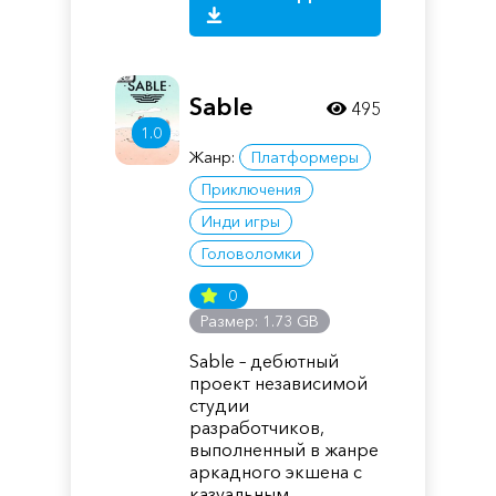
Sable
495
1.0
Жанр:
Платформеры
Приключения
Инди игры
Головоломки
0
Размер: 1.73 GB
Sable – дебютный
проект независимой
студии
разработчиков,
выполненный в жанре
аркадного экшена с
казуальным