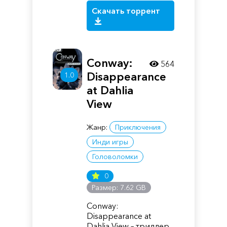
Скачать торрент
Conway:
564
Disappearance
1.0
at Dahlia
View
Жанр:
Приключения
Инди игры
Головоломки
0
Размер: 7.62 GB
Conway:
Disappearance at
Dahlia View – триллер,