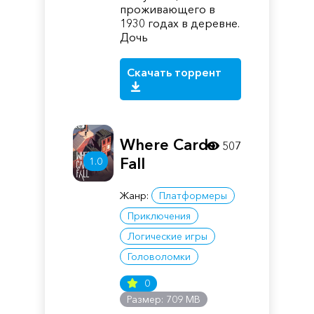
проживающего в
1930 годах в деревне.
Дочь
Скачать торрент
Where Cards
507
Fall
1.0
Жанр:
Платформеры
Приключения
Логические игры
Головоломки
0
Размер: 709 MB