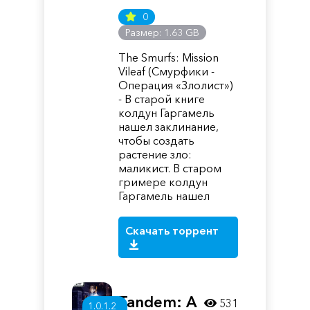
0
Размер: 1.63 GB
The Smurfs: Mission
Vileaf (Смурфики -
Операция «Злолист»)
- В старой книге
колдун Гаргамель
нашел заклинание,
чтобы создать
растение зло:
маликист. В старом
гримере колдун
Гаргамель нашел
Скачать торрент
Tandem: A
531
1.0.1.2