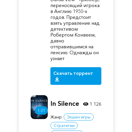
переносящий игрока
в Англию 1950-х
годов. Предстоит
взять управление над
детективом
Робертом Конвеем,
давно
отправившимся на
пенсию. Однажды он
узнает
Скачать торрент
In Silence
1 126
1.01
Жанр:
Экшен игры
Стратегии