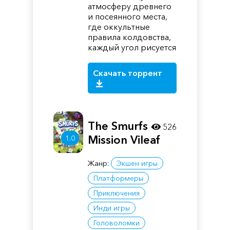
атмосферу древнего
и посеянного места,
где оккультные
правила колдовства,
каждый угол рисуется
Скачать торрент
The Smurfs -
526
Mission Vileaf
1.0
Жанр:
Экшен игры
Платформеры
Приключения
Инди игры
Головоломки