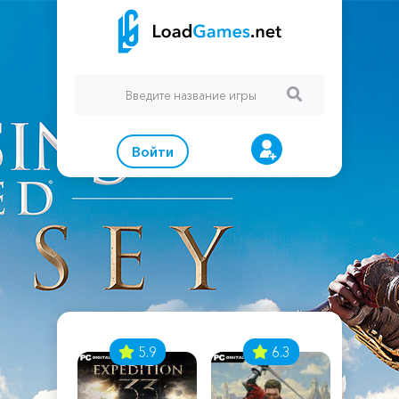
Войти
7
5.9
6.3