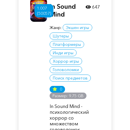
In Sound
647
1.007
Mind
(50057)
Жанр:
Экшен игры
Шутеры
Платформеры
Инди игры
Хоррор игры
Головоломки
Поиск предметов
0
Размер: 9.75 GB
In Sound Mind -
психологический
хоррор со
множеством
головоломок,