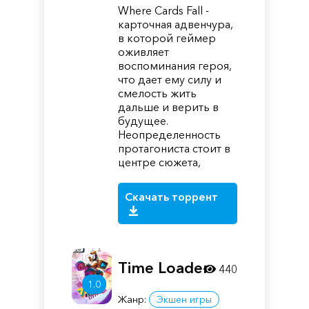
Where Cards Fall -
карточная адвенчура,
в которой геймер
оживляет
воспоминания героя,
что дает ему силу и
смелость жить
дальше и верить в
будущее.
Неопределенность
протагониста стоит в
центре сюжета,
Скачать торрент
Time Loader
440
1.0
Жанр:
Экшен игры