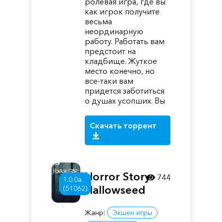
ролевая игра, где вы
как игрок получите
весьма
неординарную
работу. Работать вам
предстоит на
кладбище. Жуткое
место конечно, но
все-таки вам
придется заботиться
о душах усопших. Вы
Скачать торрент
Horror Story:
744
1.0.0a
Hallowseed
(51062)
Жанр:
Экшен игры