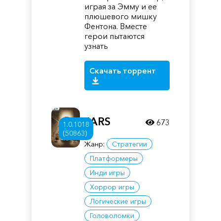
играя за Эмму и ее
плюшевого мишку
Фентона. Вместе
герои пытаются
узнать
Скачать торрент
JARS
673
1.0.1018
(50863)
Жанр:
Стратегии
Платформеры
Инди игры
Хоррор игры
Логические игры
Головоломки