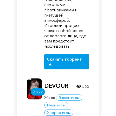
сложными
противниками и
гнетущей
атмосферой.
Игровой процесс
являет собой экшен
от первого лица, где
вам предстоит
исследовать
Скачать торрент
DEVOUR
565
2.0.22
Жанр:
Экшен игры
Инди игры
Хоррор игры