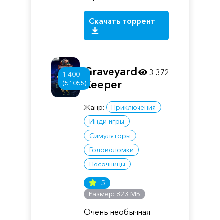
Скачать торрент
Graveyard
3 372
1.400
Keeper
(51055)
Жанр:
Приключения
Инди игры
Симуляторы
Головоломки
Песочницы
5
Размер: 823 MB
Очень необычная