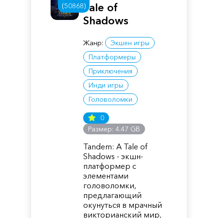
Tale of
(50868)
Shadows
Жанр:
Экшен игры
Платформеры
Приключения
Инди игры
Головоломки
0
Размер: 4.47 GB
Tandem: A Tale of
Shadows - экшн-
платформер с
элементами
головоломки,
предлагающий
окунуться в мрачный
викторианский мир,