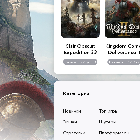
.R. 2:
Assassin's Creed
Clair Obscur:
Kingdom Com
of
Shadows
Expedition 33
Deliverance II
l -
0 GB
Размер: 117 GB
Размер: 44.9 GB
Размер: 164 GB
dition
Категории
Новинки
Топ игры
Экшен
Шутеры
Стратегии
Платформеры