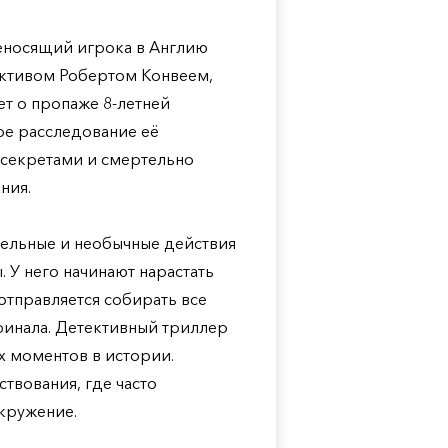
ереносящий игрока в Англию
тективом Робертом Конвеем,
т о пропаже 8-летней
ое расследование её
и секретами и смертельно
ния.
ительные и необычные действия
 У него начинают нарастать
отправляется собирать все
финала. Детективный триллер
 моментов в истории.
твования, где часто
кружение.