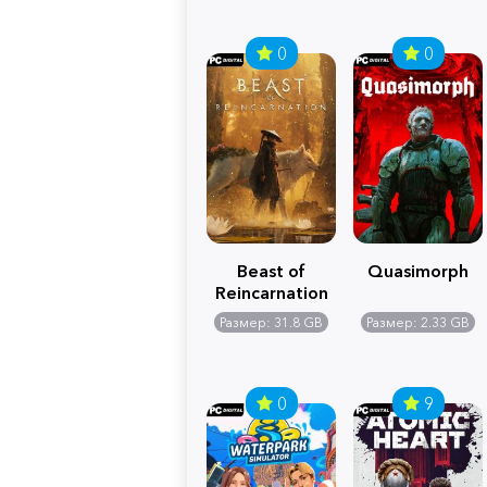
0
0
Beast of
Quasimorph
Reincarnation
Размер: 31.8 GB
Размер: 2.33 GB
0
9