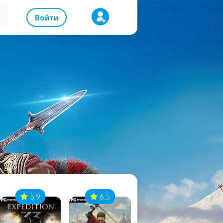
Войти
5.9
6.5
8.1