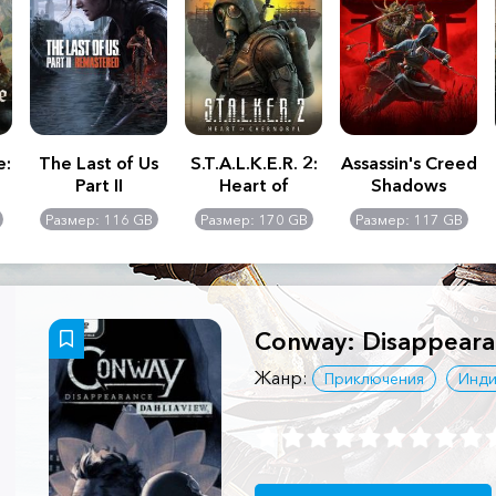
e:
The Last of Us
S.T.A.L.K.E.R. 2:
Assassin's Creed
Part II
Heart of
Shadows
Remastered
Chernobyl -
Размер: 116 GB
Размер: 170 GB
Размер: 117 GB
Ultimate Edition
Conway: Disappearan
Жанр:
Приключения
Инди