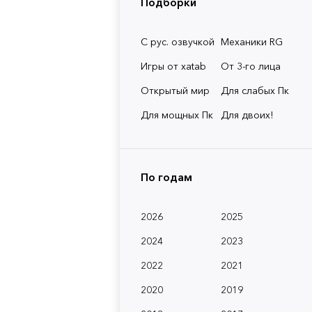
Подборки
С рус. озвучкой
Механики RG
Игры от xatab
От 3-го лица
Открытый мир
Для слабых Пк
Для мощных Пк
Для двоих!
По годам
2026
2025
2024
2023
2022
2021
2020
2019