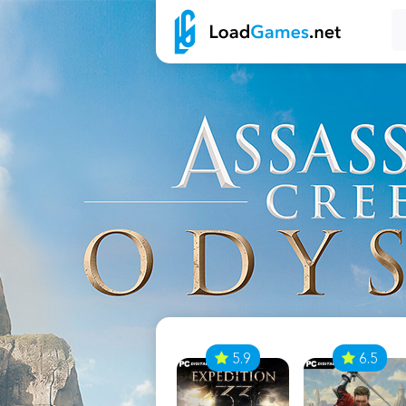
7
5.9
6.5