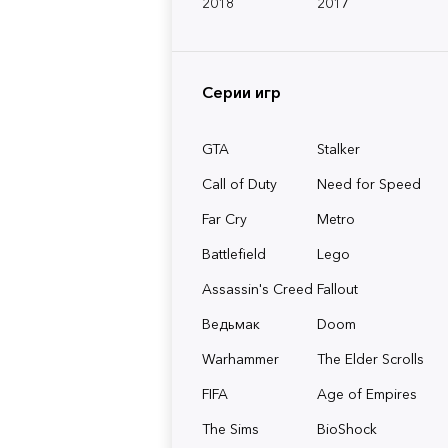
2018
2017
Серии игр
GTA
Stalker
Call of Duty
Need for Speed
Far Cry
Metro
Battlefield
Lego
Assassin's Creed
Fallout
Ведьмак
Doom
Warhammer
The Elder Scrolls
FIFA
Age of Empires
The Sims
BioShock