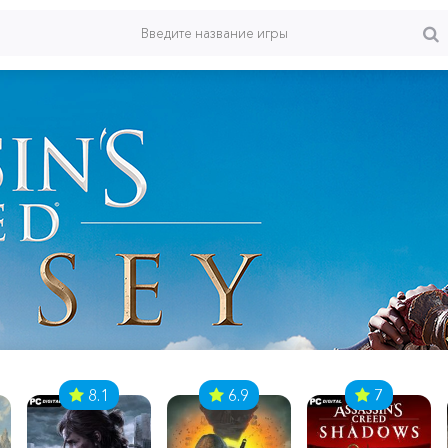
8.1
6.9
7