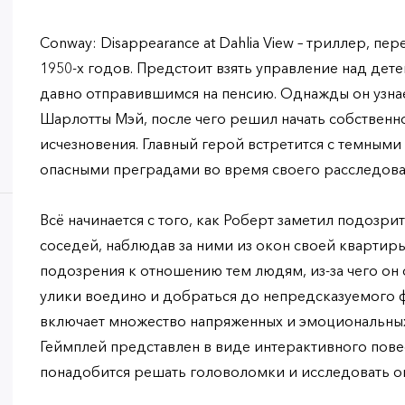
Conway: Disappearance at Dahlia View – триллер, п
1950-х годов. Предстоит взять управление над де
давно отправившимся на пенсию. Однажды он узнае
Шарлотты Мэй, после чего решил начать собственн
исчезновения. Главный герой встретится с темным
опасными преградами во время своего расследова
Всё начинается с того, как Роберт заметил подозр
соседей, наблюдав за ними из окон своей квартиры.
подозрения к отношению тем людям, из-за чего он 
улики воедино и добраться до непредсказуемого 
включает множество напряженных и эмоциональных
Геймплей представлен в виде интерактивного повес
понадобится решать головоломки и исследовать о