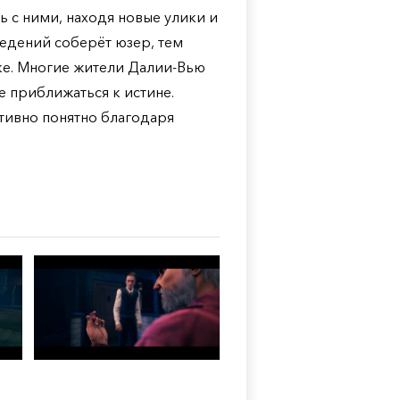
 с ними, находя новые улики и
едений соберёт юзер, тем
ке. Многие жители Далии-Вью
 приближаться к истине.
тивно понятно благодаря