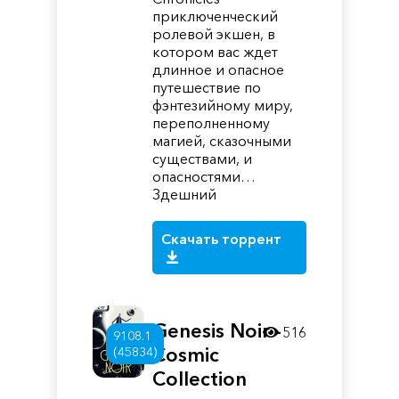
приключенческий
ролевой экшен, в
котором вас ждет
длинное и опасное
путешествие по
фэнтезийному миру,
переполненному
магией, сказочными
существами, и
опасностями…
Здешний
Скачать торрент
Genesis Noir -
516
9108.1
Cosmic
(45834)
Collection