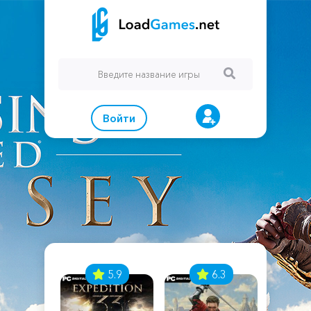
Войти
7
5.9
6.3