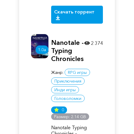
Скачать торрент
Nanotale -
2 374
Typing
1.0a
Chronicles
Жанр:
RPG игры
Приключения
Инди игры
Головоломки
0
Размер: 2.14 GB
Nanotale Typing
Chronicles –