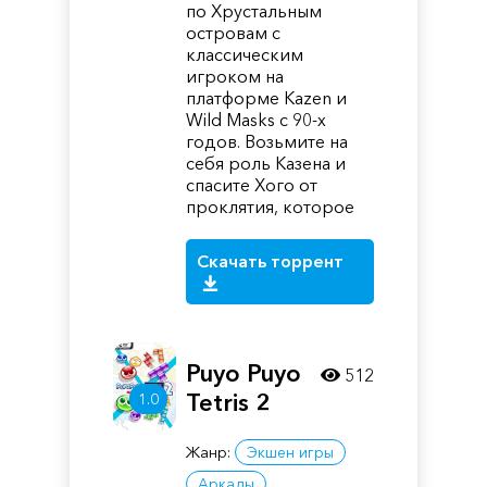
по Хрустальным
островам с
классическим
игроком на
платформе Kazen и
Wild Masks с 90-х
годов. Возьмите на
себя роль Казена и
спасите Хого от
проклятия, которое
Скачать торрент
Puyo Puyo
512
Tetris 2
1.0
Жанр:
Экшен игры
Аркады