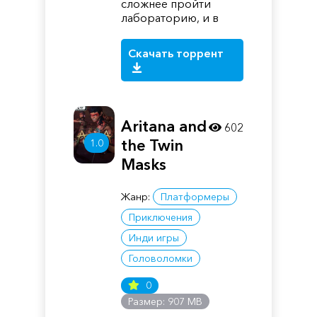
сложнее пройти
лабораторию, и в
Скачать торрент
Aritana and
602
the Twin
1.0
Masks
Жанр:
Платформеры
Приключения
Инди игры
Головоломки
0
Размер: 907 MB