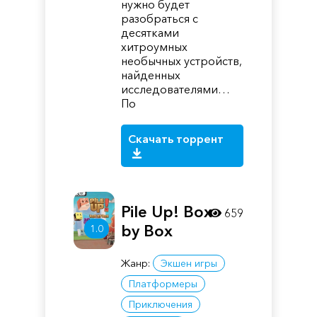
нужно будет
разобраться с
десятками
хитроумных
необычных устройств,
найденных
исследователями…
По
Скачать торрент
Pile Up! Box
659
by Box
1.0
Жанр:
Экшен игры
Платформеры
Приключения