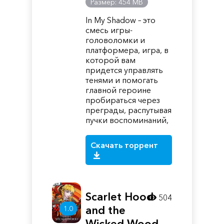
Размер: 454 MB
In My Shadow – это
смесь игры-
головоломки и
платформера, игра, в
которой вам
придется управлять
тенями и помогать
главной героине
пробираться через
преграды, распутывая
пучки воспоминаний,
Скачать торрент
Scarlet Hood
504
and the
1.0
Wicked Wood