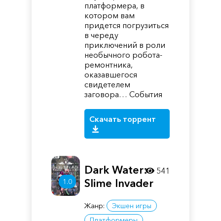
платформера, в
котором вам
придется погрузиться
в череду
приключений в роли
необычного робота-
ремонтника,
оказавшегося
свидетелем
заговора… События
Скачать торрент
Dark Water:
541
Slime Invader
1.0
Жанр:
Экшен игры
Платформеры