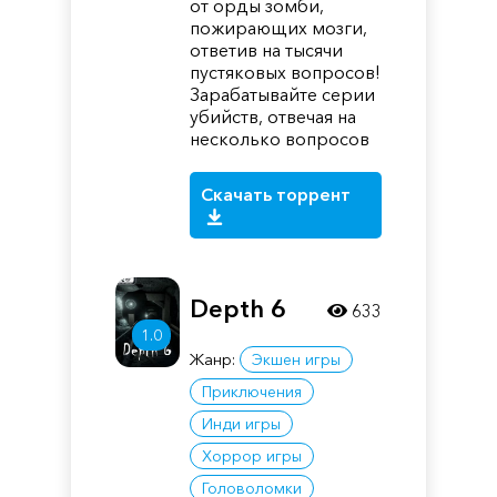
от орды зомби,
пожирающих мозги,
ответив на тысячи
пустяковых вопросов!
Зарабатывайте серии
убийств, отвечая на
несколько вопросов
Скачать торрент
Depth 6
633
1.0
Жанр:
Экшен игры
Приключения
Инди игры
Хоррор игры
Головоломки