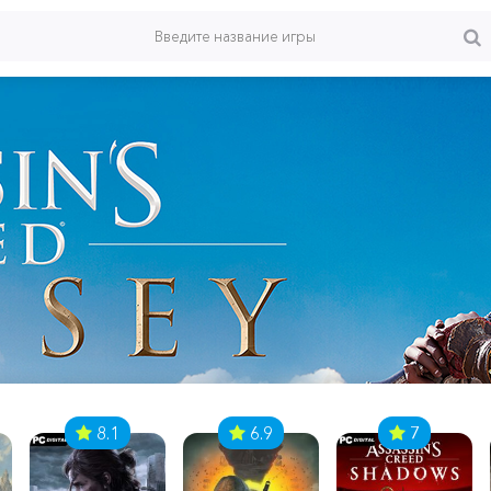
8.1
6.9
7