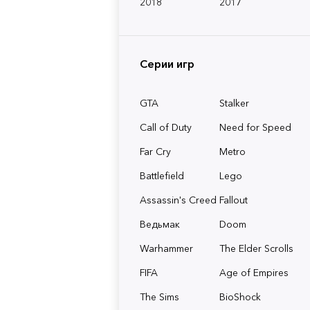
2018
2017
Серии игр
GTA
Stalker
Call of Duty
Need for Speed
Far Cry
Metro
Battlefield
Lego
Assassin's Creed
Fallout
Ведьмак
Doom
Warhammer
The Elder Scrolls
FIFA
Age of Empires
The Sims
BioShock