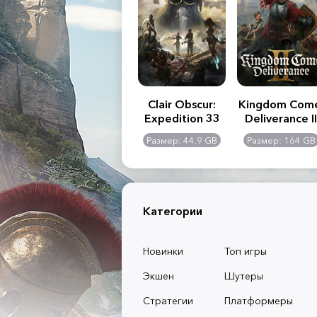
.R. 2:
Assassin's Creed
Clair Obscur:
Kingdom Com
of
Shadows
Expedition 33
Deliverance II
l -
0 GB
Размер: 117 GB
Размер: 44.9 GB
Размер: 164 GB
dition
Категории
Новинки
Топ игры
Экшен
Шутеры
Стратегии
Платформеры