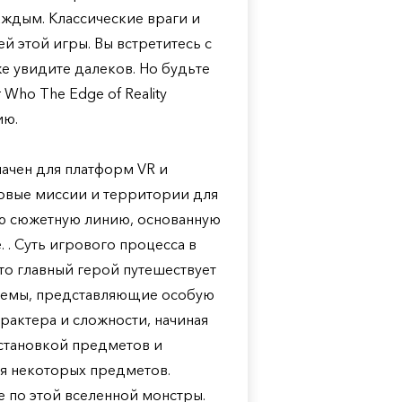
ждым. Классические враги и
й этой игры. Вы встретитесь с
е увидите далеков. Но будьте
Who The Edge of Reality
ию.
начен для платформ VR и
овые миссии и территории для
ую сюжетную линию, основанную
 . Суть игрового процесса в
 что главный герой путешествует
блемы, представляющие особую
арактера и сложности, начиная
естановкой предметов и
я некоторых предметов.
е по этой вселенной монстры.