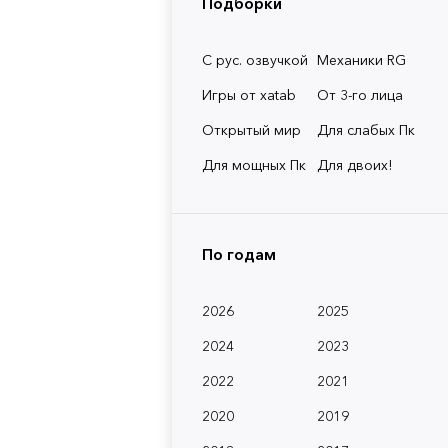
Подборки
С рус. озвучкой
Механики RG
Игры от xatab
От 3-го лица
Открытый мир
Для слабых Пк
Для мощных Пк
Для двоих!
По годам
2026
2025
2024
2023
2022
2021
2020
2019