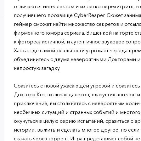
отличаются интеллектом и их легко перехитрить, в 
получившего прозвище CyberReaper. Сюжет занимае
геймер сможет найти множество секретов и отсыло
фирменного юмора сериала. Вишенкой на торте ста
к фотореалистичной, и аутентичное звуковое сопр
Хаоса, где самой реальности угрожает череда вре
объединитесь с двумя невероятными Докторами и 
непростую загадку.
Сразитесь с новой ужасающей угрозой и сразитесь
Доктора Кто, включая далеков, плачущих ангелов 
приключение, вы столкнетесь с невероятным коли
необычных ситуаций и странных событий и многого
окунуться в целую серию испытаний, сразиться с в
истории, выжить и сделать многое другое, но если D
скачать через торрент. Игра представляет собой н