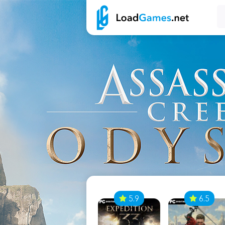
7
5.9
6.5