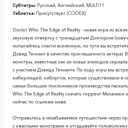
Субтитры:
Русский, Английский, MULTi11
Таблетка:
Присутствует (CODEX)
Doctor Who The Edge of Reality - новая игра из все
звуковую отвертку с тринадцатым Доктором (озвуч
попытайтесь спасти вселенную, по пути вы встретит
Дэвид Теннант в качестве приглашенного актера). 
монстры, известные как из новых эпизодов сериала 
с участием Дэвида Теннанта. По ходу игры мы встр
киберлюдей, киборгов, которые существовали в се
самых больших поклонников производства пасхальн
Who The Edge of Reality скачать торрент Механики
сейчас по ссылкам ниже.
Отправьтесь в незабываемое путешествие через пр
с ужасными монстрами и отгадывайте головоломку