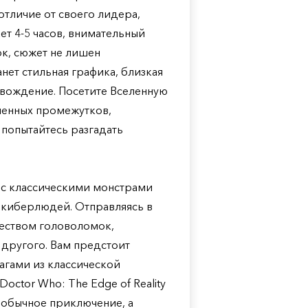
отличие от своего лидера,
т 4-5 часов, внимательный
к, сюжет не лишен
нет стильная графика, близкая
овождение. Посетите Вселенную
менных промежутков,
попытайтесь разгадать
 с классическими монстрами
и киберлюдей. Отправляясь в
чеством головоломок,
 другого. Вам предстоит
рагами из классической
octor Who: The Edge of Reality
е обычное приключение, а