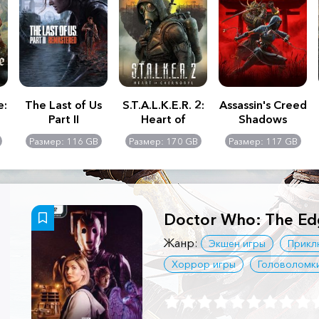
e:
The Last of Us
S.T.A.L.K.E.R. 2:
Assassin's Creed
Part II
Heart of
Shadows
Remastered
Chernobyl -
Размер: 116 GB
Размер: 170 GB
Размер: 117 GB
Ultimate Edition
Doctor Who: The Edg
Жанр:
Экшен игры
Прикл
Хоррор игры
Головоломк