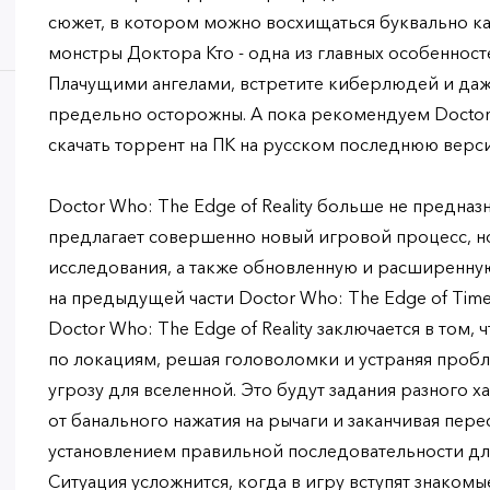
сюжет, в котором можно восхищаться буквально ка
монстры Доктора Кто - одна из главных особенносте
Плачущими ангелами, встретите киберлюдей и даж
предельно осторожны. А пока рекомендуем Doctor 
скачать торрент на ПК на русском последнюю верс
Doctor Who: The Edge of Reality больше не предназ
предлагает совершенно новый игровой процесс, н
исследования, а также обновленную и расширенн
на предыдущей части Doctor Who: The Edge of Time.
Doctor Who: The Edge of Reality заключается в том,
по локациям, решая головоломки и устраняя про
угрозу для вселенной. Это будут задания разного х
от банального нажатия на рычаги и заканчивая пер
установлением правильной последовательности дл
Ситуация усложнится, когда в игру вступят знакомы