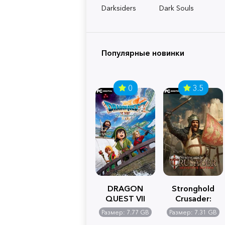
Darksiders
Dark Souls
Популярные новинки
0
3.5
DRAGON
Stronghold
QUEST VII
Crusader:
Reimagined
Definitive
Размер: 7.77 GB
Размер: 7.31 GB
Edition