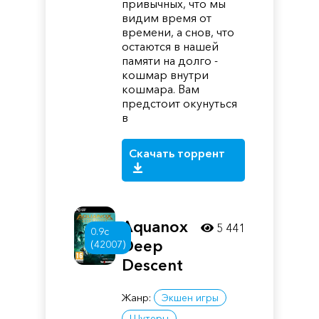
привычных, что мы
видим время от
времени, а снов, что
остаются в нашей
памяти на долго -
кошмар внутри
кошмара. Вам
предстоит окунуться
в
Скачать торрент
Aquanox
5 441
0.9c
Deep
(42007)
Descent
Жанр:
Экшен игры
Шутеры