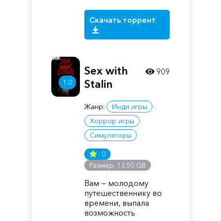
Скачать торрент
Sex with
909
Stalin
1.0
Жанр:
Инди игры
Хоррор игры
Симуляторы
0
Размер: 13.50 GB
Вам — молодому
путешественнику во
времени, выпала
возможность