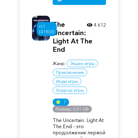
The
4 612
rc1
Uncertain:
(41800)
Light At The
End
Жанр:
Экшен игры
Приключения
Инди игры
Хоррор игры
7
Размер: 6.51 GB
The Uncertain: Light At
The End – это
продолжение первой