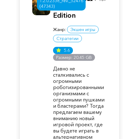
1.2.0.2338_rev._52476
Deluxe
(47343)
Edition
Жанр:
Экшен игры
Стратегии
5.6
Размер: 20.45 GB
Давно не
сталкивались с
огромными
роботизированными
организмами с
огромными пушками
и бластерами? Тогда
предлагаем вашему
вниманию новый
игровой проект, где
вы будете играть в
альтернативном