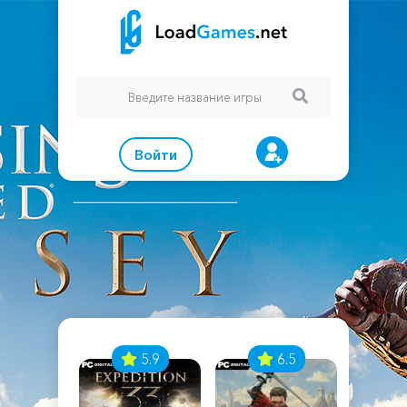
Войти
7
5.9
6.5