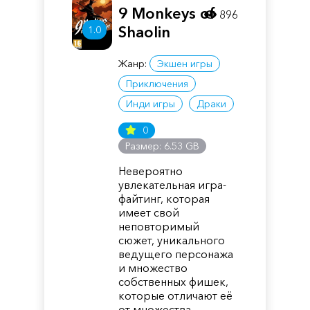
9 Monkeys of
896
Shaolin
1.0
Жанр:
Экшен игры
Приключения
Инди игры
Драки
0
Размер: 6.53 GB
Невероятно
увлекательная игра-
файтинг, которая
имеет свой
неповторимый
сюжет, уникального
ведущего персонажа
и множество
собственных фишек,
которые отличают её
от множества