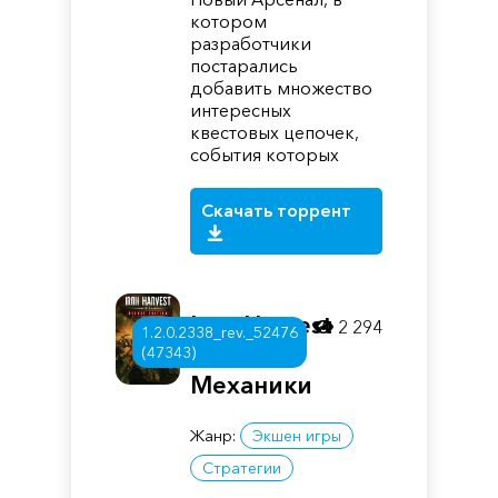
котором
разработчики
постарались
добавить множество
интересных
квестовых цепочек,
события которых
Скачать торрент
Iron Harvest
2 294
1.2.0.2338_rev._52476
1920
(47343)
Механики
Жанр:
Экшен игры
Стратегии