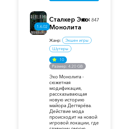
Сталкер Эхо
4 847
Монолита
1.6.02
Жанр:
Экшен игры
Шутеры
10
Размер: 4.20 GB
Эхо Монолита -
сюжетная
модификация,
рассказывающая
новую историю
майора Дегтярёва.
Действие мода
происходит на новой
игровой локации, где
главному герою