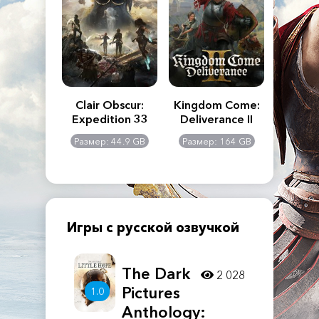
n's Creed
Clair Obscur:
Kingdom Come:
The La
dows
Expedition 33
Deliverance II
Pa
Rema
: 117 GB
Размер: 44.9 GB
Размер: 164 GB
Размер
Игры с русской озвучкой
The Dark
2 028
Pictures
1.0
Anthology: