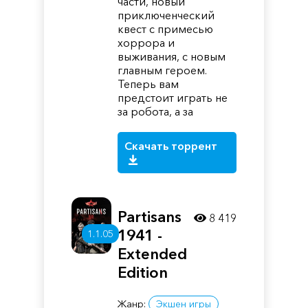
части, новый
приключенческий
квест с примесью
хоррора и
выживания, с новым
главным героем.
Теперь вам
предстоит играть не
за робота, а за
Скачать торрент
Partisans
8 419
1941 -
1.1.05
Extended
Edition
Жанр:
Экшен игры