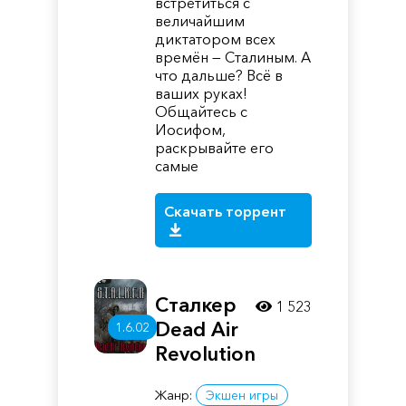
встретиться с
величайшим
диктатором всех
времён — Сталиным. А
что дальше? Всё в
ваших руках!
Общайтесь с
Иосифом,
раскрывайте его
самые
Скачать торрент
Сталкер
1 523
Dead Air
1.6.02
Revolution
Жанр:
Экшен игры