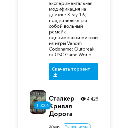
экспериментальная
модификация на
движке X-ray 1.6,
представляющая
собой вольный
ремейк
одноимённой миссии
из игры Venom
Codename: Outbreak
от GSC Game World.
Скачать торрент
Сталкер
4 428
Кривая
1.0006
Дорога
Жанр:
Экшен игры