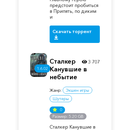
предстоит пробиться
в Припять, по диким
и
Скачать торрент
Сталкер
3 707
Канувшие в
1.6.02
небытие
Жанр:
Экшен игры
Шутеры
0
Размер: 5.20 GB
Сталкер Канувшие в