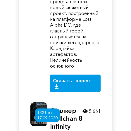
представлен как
новый сюжетный
проект, построенный
на платформе Lost
Alpha DC, где
главный герой,
отправляется на
поиски легендарного
Клондайка
артефактов.
Нелинейность
основного
Скачать торрент
Сталкер
5 661
1321 от
Dollchan 8
17.09.2020
Infinity