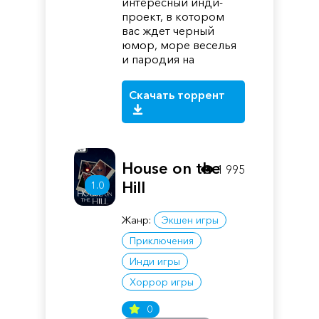
интересный инди-
проект, в котором
вас ждет черный
юмор, море веселья
и пародия на
Скачать торрент
House on the
1 995
Hill
1.0
Жанр:
Экшен игры
Приключения
Инди игры
Хоррор игры
0