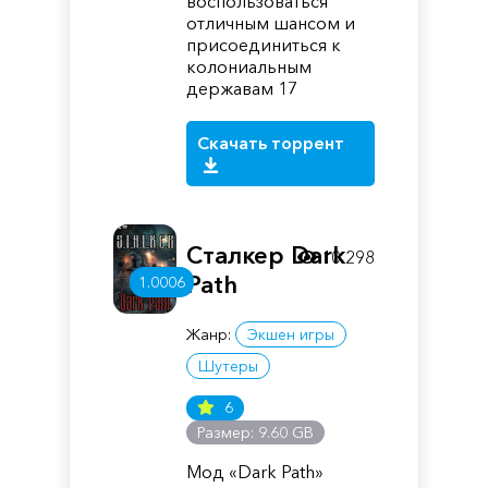
воспользоваться
отличным шансом и
присоединиться к
колониальным
державам 17
Скачать торрент
Сталкер Dark
10 298
Path
1.0006
Жанр:
Экшен игры
Шутеры
6
Размер: 9.60 GB
Мод «Dark Path»