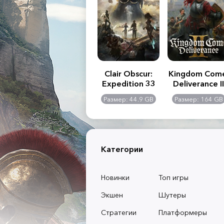
.R. 2:
Assassin's Creed
Clair Obscur:
Kingdom Com
of
Shadows
Expedition 33
Deliverance II
l -
0 GB
Размер: 117 GB
Размер: 44.9 GB
Размер: 164 GB
dition
Категории
Новинки
Топ игры
Экшен
Шутеры
Стратегии
Платформеры