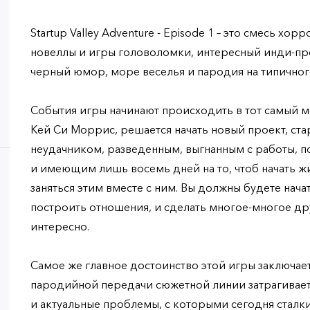
Startup Valley Adventure - Episode 1 – это смесь хо
новеллы и игры головоломки, интересный инди-про
черный юмор, море веселья и пародия на типично
События игры начинают происходить в тот самый м
Кей Си Моррис, решается начать новый проект, ста
неудачником, разведенным, выгнанным с работы, п
и имеющим лишь восемь дней на то, чтоб начать жи
заняться этим вместе с ним. Вы должны будете начат
построить отношения, и сделать многое-многое др
интересно.
Самое же главное достоинство этой игры заключаетс
пародийной передачи сюжетной линии затрагивает
и актуальные проблемы, с которыми сегодня сталки