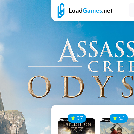
7
5.7
6.5