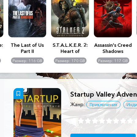
e:
The Last of Us
S.T.A.L.K.E.R. 2:
Assassin's Creed
Part II
Heart of
Shadows
Remastered
Chernobyl -
Размер: 116 GB
Размер: 170 GB
Размер: 117 GB
Ultimate Edition
Startup Valley Adven
Жанр:
Приключения
Инди