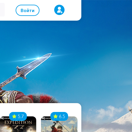
Войти
5.7
6.5
8.1