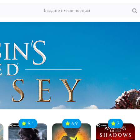
8.1
6.9
7