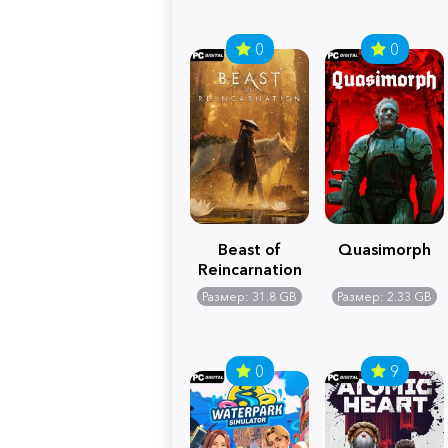
0
0
Beast of
Quasimorph
Reincarnation
Размер: 31.8 GB
Размер: 2.33 GB
0
9