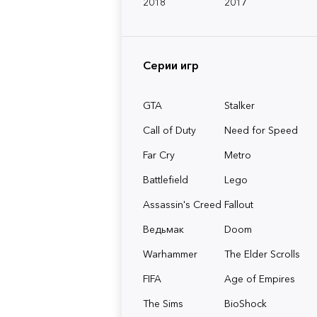
2018
2017
Серии игр
GTA
Stalker
Call of Duty
Need for Speed
Far Cry
Metro
Battlefield
Lego
Assassin's Creed
Fallout
Ведьмак
Doom
Warhammer
The Elder Scrolls
FIFA
Age of Empires
The Sims
BioShock