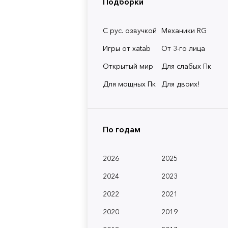
Подборки
С рус. озвучкой
Механики RG
Игры от xatab
От 3-го лица
Открытый мир
Для слабых Пк
Для мощных Пк
Для двоих!
По годам
2026
2025
2024
2023
2022
2021
2020
2019