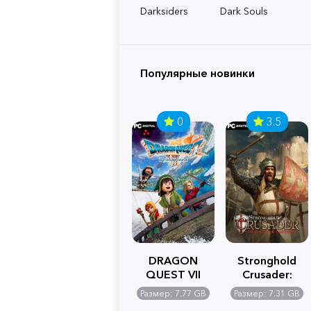
Darksiders
Dark Souls
Популярные новинки
0
3.5
DRAGON
Stronghold
QUEST VII
Crusader:
Reimagined
Definitive
Размер: 7.77 GB
Размер: 7.31 GB
Edition