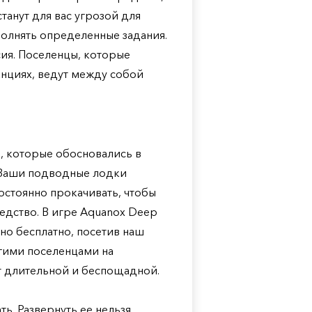
анут для вас угрозой для
олнять определенные задания.
сия. Поселенцы, которые
нциях, ведут между собой
, которые обосновались в
. Ваши подводные лодки
остоянно прокачивать, чтобы
едство. В игре Aquanox Deep
но бесплатно, посетив наш
угими поселенцами на
т длительной и беспощадной.
. Развернуть ее нельзя,