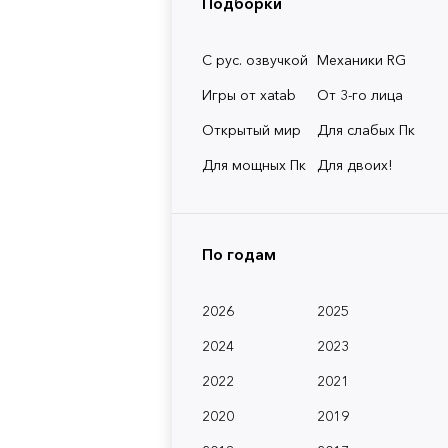
Подборки
С рус. озвучкой
Механики RG
Игры от xatab
От 3-го лица
Открытый мир
Для слабых Пк
Для мощных Пк
Для двоих!
По годам
2026
2025
2024
2023
2022
2021
2020
2019