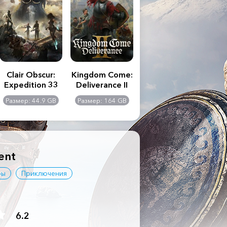
Clair Obscur:
Kingdom Come:
The Last of Us
S.T
Expedition 33
Deliverance II
Part II
Remastered
C
Размер: 44.9 GB
Размер: 164 GB
Размер: 116 GB
Ра
Ult
ent
ры
Приключения
6.2