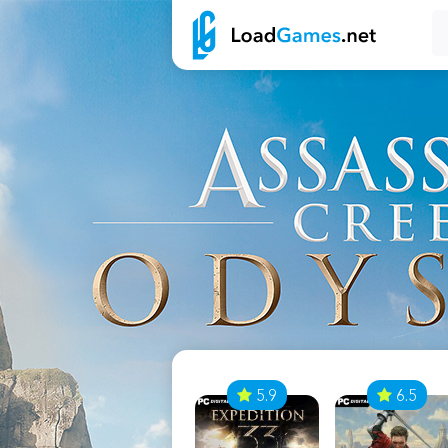
7
5.9
6.5