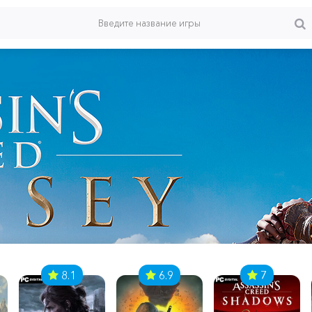
8.1
6.9
7