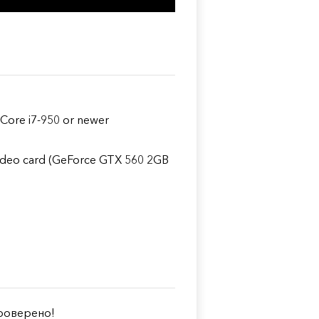
Core i7-950 or newer
ideo card (GeForce GTX 560 2GB
оверено!