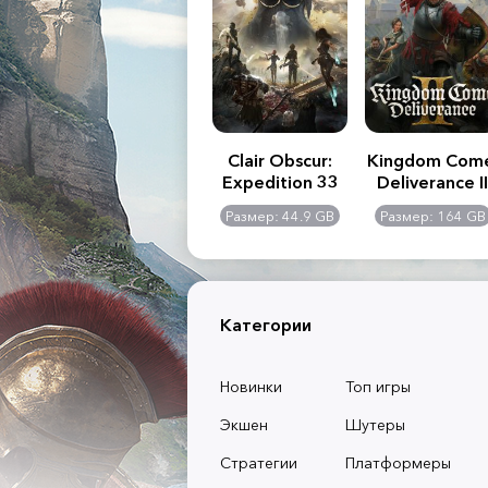
.R. 2:
Assassin's Creed
Clair Obscur:
Kingdom Com
of
Shadows
Expedition 33
Deliverance II
l -
0 GB
Размер: 117 GB
Размер: 44.9 GB
Размер: 164 GB
dition
Категории
Новинки
Топ игры
Экшен
Шутеры
Стратегии
Платформеры