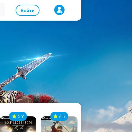
Войти
5.9
6.5
8.1