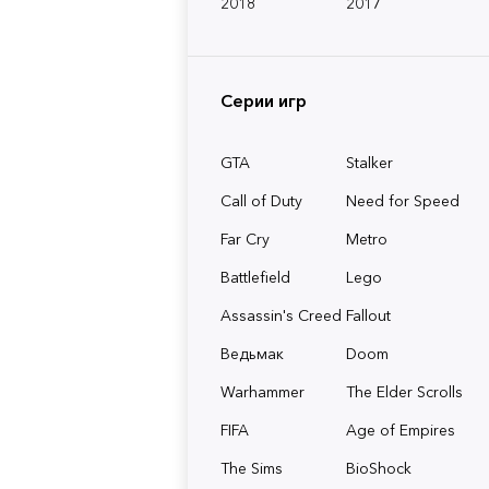
2018
2017
Серии игр
GTA
Stalker
Call of Duty
Need for Speed
Far Cry
Metro
Battlefield
Lego
Assassin's Creed
Fallout
Ведьмак
Doom
Warhammer
The Elder Scrolls
FIFA
Age of Empires
The Sims
BioShock