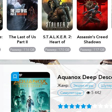
e:
The Last of Us
S.T.A.L.K.E.R. 2:
Assassin's Creed
Part II
Heart of
Shadows
Remastered
Chernobyl -
Размер: 116 GB
Размер: 170 GB
Размер: 117 GB
Ultimate Edition
Aquanox Deep Desc
Жанр:
Экшен игры
Шуте
5 442
Симуляторы