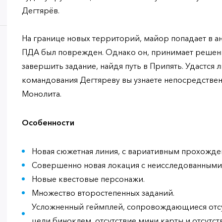
Дегтярёв.
На границе новых территорий, майор попадает в ан
ПДА был поврежден. Однако он, принимает решени
завершить задание, найдя путь в Припять. Удастся 
командования Дегтяреву вы узнаете непосредстве
Монолита.
Особенности
Новая сюжетная линия, с вариативным прохожде
Совершенно новая локация с неисследованными
Новые квестовые персонажи.
Множество второстепенных заданий.
Усложненный геймплей, сопровождающиеся отсу
цели биноклем, отсутствие мини карты и отсутс