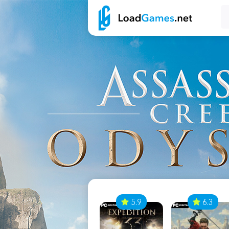
7
5.9
6.3