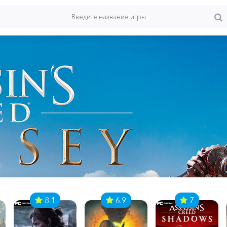
8.1
6.9
7