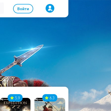
Войти
5.9
6.3
8.1