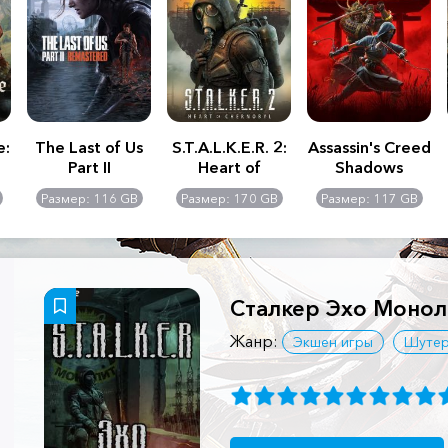
e:
The Last of Us
S.T.A.L.K.E.R. 2:
Assassin's Creed
Part II
Heart of
Shadows
Remastered
Chernobyl -
Размер: 116 GB
Размер: 170 GB
Размер: 117 GB
Ultimate Edition
Сталкер Эхо Монол
Жанр:
Экшен игры
Шуте