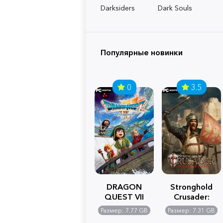
Darksiders
Dark Souls
Популярные новинки
0
3.5
DRAGON
Stronghold
QUEST VII
Crusader:
Reimagined
Definitive
Размер: 7.77 GB
Размер: 7.31 GB
Edition