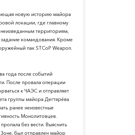
вающая новую историю майора
ровой локации, где главному
и неизведанным территориям,
 задание командования. Кроме
 оружейный пак STCoP Weapon.
ва года после событий
и. После провала операции
рваться к ЧАЭС и отправляет
ета группы майора Дегтярёва
вать ранее неизвестные
тивность Монолитовцев.
пропала без вести. Выяснить
 Зоне, был отправлен майор