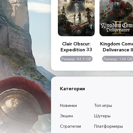
.R. 2:
Assassin's Creed
Clair Obscur:
Kingdom Com
of
Shadows
Expedition 33
Deliverance II
l -
0 GB
Размер: 117 GB
Размер: 44.9 GB
Размер: 164 GB
dition
Категории
Новинки
Топ игры
Экшен
Шутеры
Стратегии
Платформеры