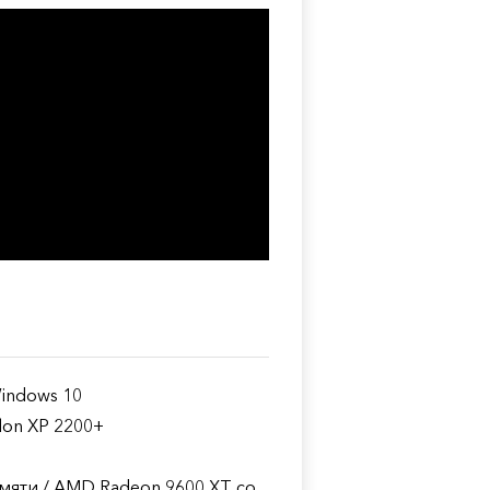
Windows 10
hlon XP 2200+
амяти / AMD Radeon 9600 XT со