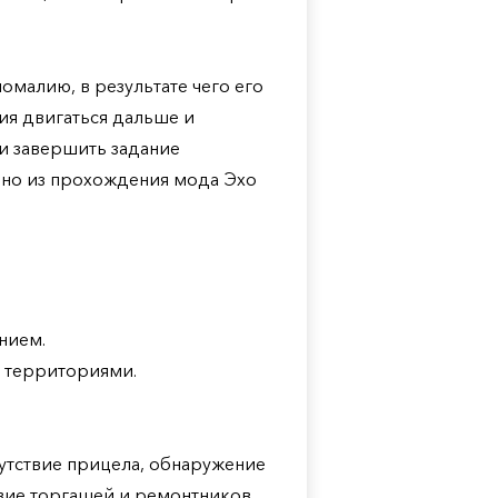
омалию, в результате чего его
я двигаться дальше и
ли завершить задание
нно из прохождения мода Эхо
нием.
 территориями.
тствие прицела, обнаружение
твие торгашей и ремонтников.