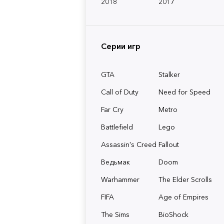
2018
2017
Серии игр
GTA
Stalker
Call of Duty
Need for Speed
Far Cry
Metro
Battlefield
Lego
Assassin's Creed
Fallout
Ведьмак
Doom
Warhammer
The Elder Scrolls
FIFA
Age of Empires
The Sims
BioShock