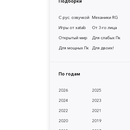
Подборки
С рус. озвучкой
Механики RG
Игры от xatab
От 3-го лица
Открытый мир
Для слабых Пк
Для мощных Пк
Для двоих!
По годам
2026
2025
2024
2023
2022
2021
2020
2019