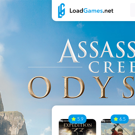
7
5.9
6.5