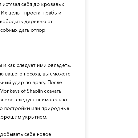
 истязал себя до кровавых
Их цель – проста: грабь и
освободить деревню от
особных дать отпор
 и как следует ими овладеть.
ю вашего посоха, вы сможете
ый удар по врагу. После
Monkeys of Shaolin скачать
рвере, следует внимательно
 то постройки или природные
м хорошим укрытием.
 добывать себе новое