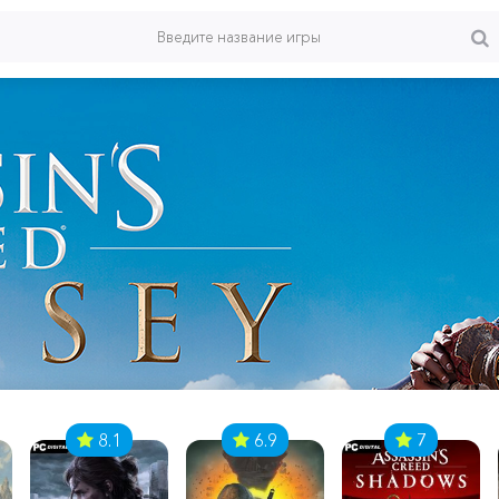
8.1
6.9
7