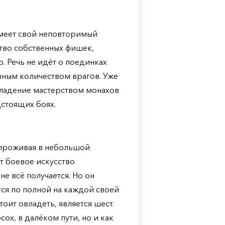
имеет свой неповторимый
тво собственных фишек,
. Речь не идёт о поединках
нным количеством врагов. Уже
 владение мастерством монахов
стоящих боях.
, проживая в небольшой
т боевое искусство
не всё получается. Но он
тся по полной на каждой своей
ит овладеть, является шест.
ох, в далёком пути, но и как