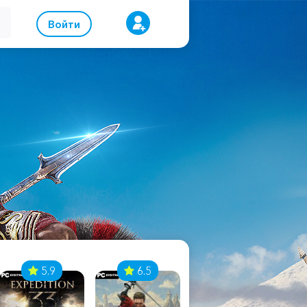
Войти
5.9
6.5
8.1