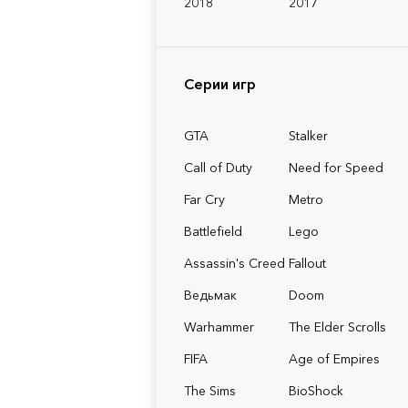
2018
2017
Серии игр
GTA
Stalker
Call of Duty
Need for Speed
Far Cry
Metro
Battlefield
Lego
Assassin's Creed
Fallout
Ведьмак
Doom
Warhammer
The Elder Scrolls
FIFA
Age of Empires
The Sims
BioShock