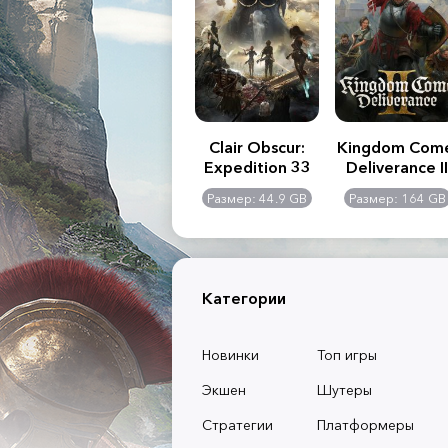
.R. 2:
Assassin's Creed
Clair Obscur:
Kingdom Com
of
Shadows
Expedition 33
Deliverance II
l -
0 GB
Размер: 117 GB
Размер: 44.9 GB
Размер: 164 GB
dition
Категории
Новинки
Топ игры
Экшен
Шутеры
Стратегии
Платформеры