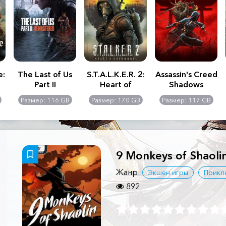
e:
The Last of Us
S.T.A.L.K.E.R. 2:
Assassin's Creed
Part II
Heart of
Shadows
Remastered
Chernobyl -
Размер: 116 GB
Размер: 170 GB
Размер: 117 GB
Ultimate Edition
9 Monkeys of Shaoli
Жанр:
Экшен игры
Прикл
892