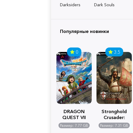
Darksiders
Dark Souls
Популярные новинки
0
3.5
DRAGON
Stronghold
QUEST VII
Crusader:
Reimagined
Definitive
Размер: 7.77 GB
Размер: 7.31 GB
Edition