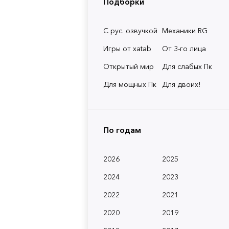
Подборки
С рус. озвучкой
Механики RG
Игры от xatab
От 3-го лица
Открытый мир
Для слабых Пк
Для мощных Пк
Для двоих!
По годам
2026
2025
2024
2023
2022
2021
2020
2019