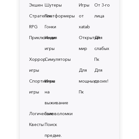
Экшен
Шутеры
Игры
От 3-го
Стратегии
Платформеры
от
лица
RPG
Гонки
xatab
Приключения
Инди
Открытый
Для
игры
мир
слабых
Хоррор
Симуляторы
Пк
игры
Для
Для
Спортивные
Игры
мощных
двоих!
игры
на
Пк
выживание
Логические
Головоломки
Квесты
Поиск
предме.