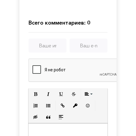
11
в
2.2
Припять
Всего комментариев: 0
Полужирный
Курсив
Подчеркнутый
Зачеркнутый
Выравнивани
Нумерованный список
Маркированный список
Вставить ссылку
Вставить защищенную с
Вставить смайлик
Вставка скрытого текста
Вставка цитаты
Вставка спойлера