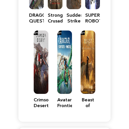
DRAGON
Stronghold
Sudden
SUPER
QUEST
Crusader:
Strike
ROBOT
VII
Definitive
5
WARS
Reimagined
Edition
Y
Crimson
Avatar:
Beast
Desert
Frontiers
of
of
Reincarnation
Pandora