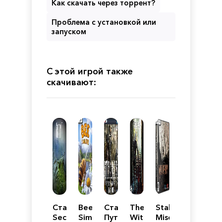
Как скачать через торрент?
Проблема с установкой или
запуском
С этой игрой также
скачивают:
Сталкер
Bee
Сталкер
The
Stalker
Sector
Simulator
Путь
Witcher
Misery