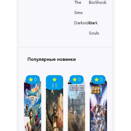
The
BioShock
Sims
Darksiders
Dark
Souls
Популярные новинки
0
0
0
3.5