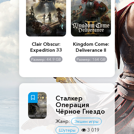
n's Creed
Clair Obscur:
Kingdom Come:
The La
dows
Expedition 33
Deliverance II
Pa
Rema
: 117 GB
Размер: 44.9 GB
Размер: 164 GB
Размер
Сталкер
Операция
Чёрное Гнездо
Жанр:
Экшен игры
3 019
Шутеры