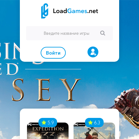
Войти
7
5.9
6.3