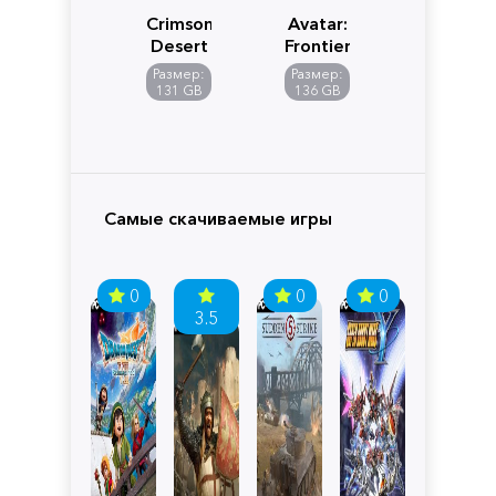
Crimson
Avatar:
Desert
Frontiers
of
Размер:
Размер:
Pandora
131 GB
136 GB
Самые скачиваемые игры
0
0
0
3.5