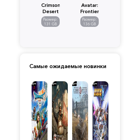
Crimson
Avatar:
Desert
Frontiers
of
Размер:
Размер:
Pandora
131 GB
136 GB
Самые ожидаемые новинки