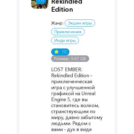
Rekindled
Edition
Жанр:
Экшен игры
Приключения
Инди игры
10
Размер: 9.47 GB
LOST EMBER:
Rekindled Edition –
приключенческая
игра с улучшенной
графикой на Unreal
Engine 5, где вы
становитесь волком,
странствующим по
миру, давно забытому
людьми. Рядом с
вами – дух в виде