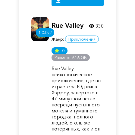
Rue Valley
330
1.0.0v2
Жанр:
Приключения
0
Размер: 9.16 GB
Rue Valley –
психологическое
приключение, где вы
играете за Юджина
Хэрроу, запертого в
47-минутной петле
посреди пустынного
мотеля и туманного
городка, полного
людей, столь же
потерянных, как и он