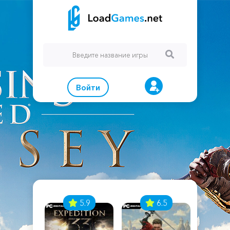
Войти
7
5.9
6.5