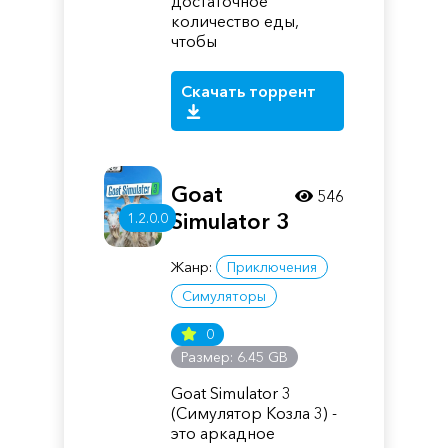
достаточное
количество еды,
чтобы
Скачать торрент
Goat
546
Simulator 3
1.2.0.0
Жанр:
Приключения
Симуляторы
0
Размер: 6.45 GB
Goat Simulator 3
(Симулятор Козла 3) -
это аркадное