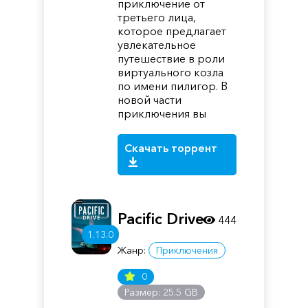
приключение от
третьего лица,
которое предлагает
увлекательное
путешествие в роли
виртуального козла
по имени пилигор. В
новой части
приключения вы
Скачать торрент
Pacific Drive
444
1.13.0
Жанр:
Приключения
0
Размер: 25.5 GB