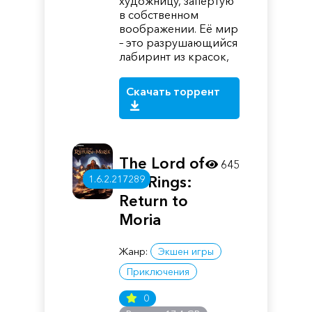
художницу, запертую
в собственном
воображении. Её мир
– это разрушающийся
лабиринт из красок,
Скачать торрент
The Lord of
645
the Rings:
1.6.2.217289
Return to
Moria
Жанр:
Экшен игры
Приключения
0