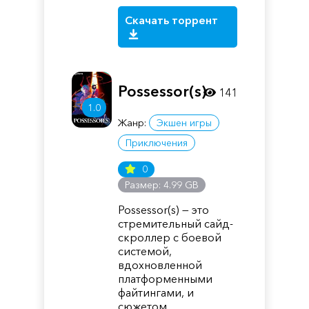
Скачать торрент
Possessor(s)
141
1.0
Жанр:
Экшен игры
Приключения
0
Размер: 4.99 GB
Possessor(s) — это
стремительный сайд-
скроллер с боевой
системой,
вдохновленной
платформенными
файтингами, и
сюжетом,