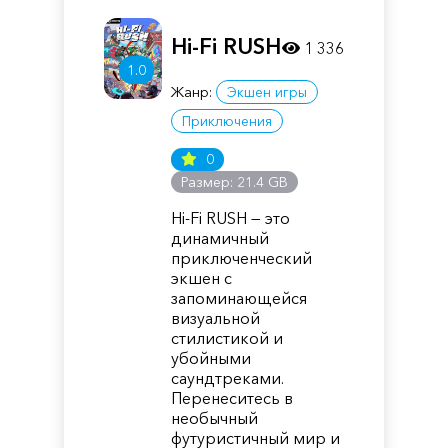
Hi-Fi RUSH
1 336
1.0
Жанр:
Экшен игры
Приключения
0
Размер: 21.4 GB
Hi-Fi RUSH — это
динамичный
приключенческий
экшен с
запоминающейся
визуальной
стилистикой и
убойными
саундтреками.
Перенеситесь в
необычный
футуристичный мир и