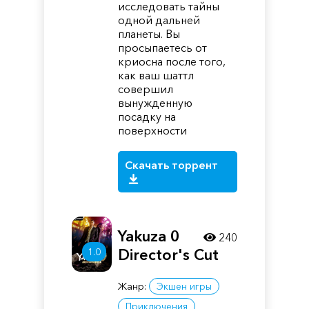
исследовать тайны
одной дальней
планеты. Вы
просыпаетесь от
криосна после того,
как ваш шаттл
совершил
вынужденную
посадку на
поверхности
Скачать торрент
Yakuza 0
240
1.0
Director's Cut
Жанр:
Экшен игры
Приключения