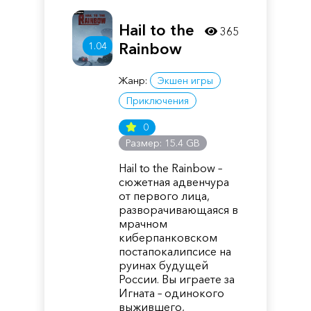
Hail to the
365
Rainbow
1.04
Жанр:
Экшен игры
Приключения
0
Размер: 15.4 GB
Hail to the Rainbow –
сюжетная адвенчура
от первого лица,
разворачивающаяся в
мрачном
киберпанковском
постапокалипсисе на
руинах будущей
России. Вы играете за
Игната – одинокого
выжившего,