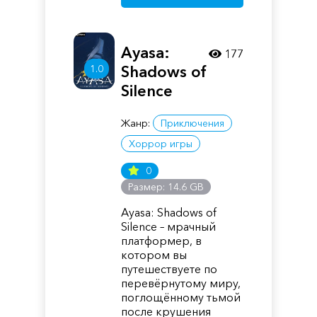
Ayasa:
177
Shadows of
1.0
Silence
Жанр:
Приключения
Хоррор игры
0
Размер: 14.6 GB
Ayasa: Shadows of
Silence – мрачный
платформер, в
котором вы
путешествуете по
перевёрнутому миру,
поглощённому тьмой
после крушения