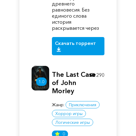
древнего
равновесия. Без
единого слова
история
раскрывается через
Скачать торрент
The Last Case
290
of John
1.0
Morley
Жанр:
Приключения
Хоррор игры
Логические игры
0