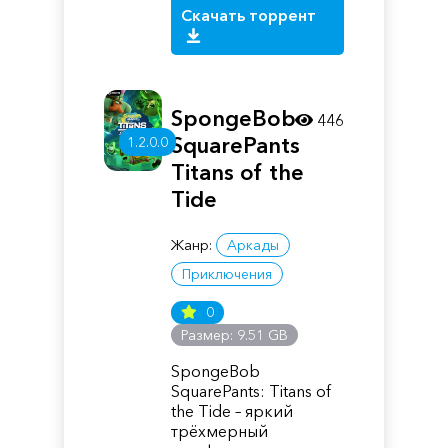
Скачать торрент
SpongeBob
446
SquarePants
1.2.0.0
Titans of the
Tide
Жанр:
Аркады
Приключения
0
Размер: 9.51 GB
SpongeBob
SquarePants: Titans of
the Tide – яркий
трёхмерный