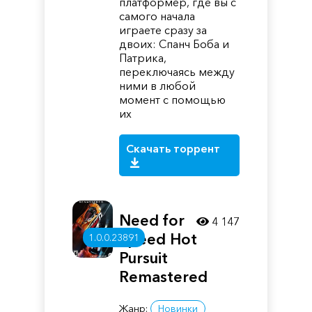
платформер, где вы с
самого начала
играете сразу за
двоих: Спанч Боба и
Патрика,
переключаясь между
ними в любой
момент с помощью
их
Скачать торрент
Need for
4 147
Speed Hot
1.0.0.23891
Pursuit
Remastered
Жанр:
Новинки