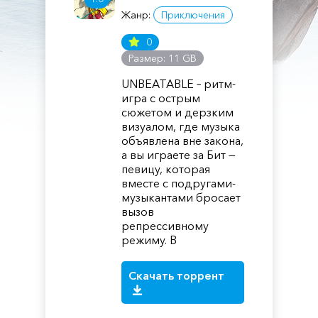
Жанр:
Приключения
0
Размер: 11 GB
UNBEATABLE – ритм-
игра с острым
сюжетом и дерзким
визуалом, где музыка
объявлена вне закона,
а вы играете за Бит —
певицу, которая
вместе с подругами-
музыкантами бросает
вызов
репрессивному
режиму. В
Скачать торрент