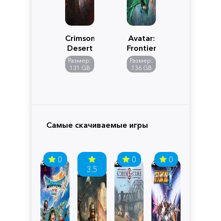
Crimson
Avatar:
Desert
Frontiers
of
Размер:
Размер:
Pandora
131 GB
136 GB
Самые скачиваемые игры
0
0
0
3.5