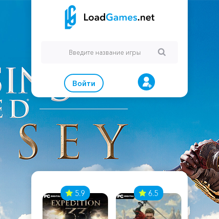
Войти
7
5.9
6.5