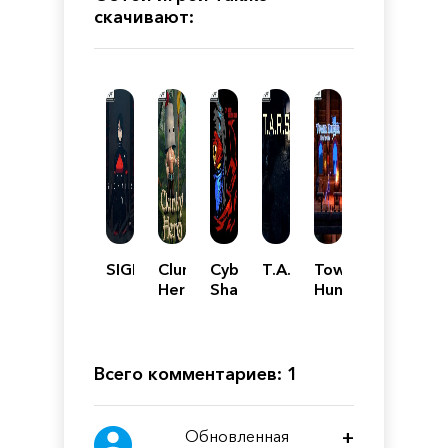
скачивают:
SIGNALIS
Clunky
Cyber
T.A.R.S
Tower
Hero
Shadow
Hunter:
Erza's
Trial
Всего комментариев: 1
Обновленная
+