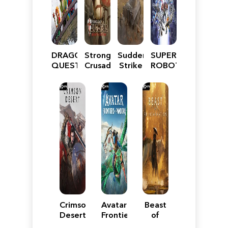
DRAGON
Stronghold
Sudden
SUPER
QUEST
Crusader:
Strike
ROBOT
VII
Definitive
5
WARS
Reimagined
Edition
Y
Crimson
Avatar:
Beast
Desert
Frontiers
of
of
Reincarnation