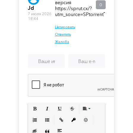
версия
0
Jd
https://sprut.cx/?
-
7 июля 2026
utm_source=SPtorrent
18:44
Цитировать
Ответить
Жалоба
Полужирный
Курсив
Подчеркнутый
Зачеркнутый
Выравнивани
Нумерованный список
Маркированный список
Вставить ссылку
Вставить защищенную с
Вставить смайлик