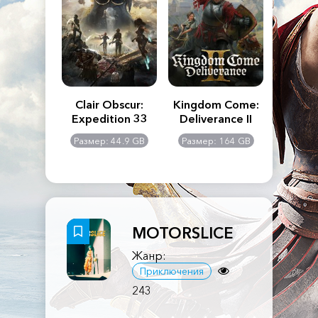
n's Creed
Clair Obscur:
Kingdom Come:
The La
dows
Expedition 33
Deliverance II
Pa
Rema
: 117 GB
Размер: 44.9 GB
Размер: 164 GB
Размер
MOTORSLICE
Жанр:
Приключения
243