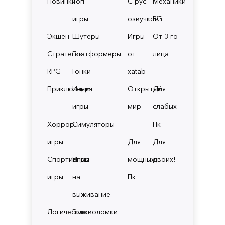
Новинки
Топ
С рус.
Механики
игры
озвучкой
RG
Экшен
Шутеры
Игры
От 3-го
Стратегии
Платформеры
от
лица
RPG
Гонки
xatab
Приключения
Инди
Открытый
Для
игры
мир
слабых
Хоррор
Симуляторы
Пк
игры
Для
Для
Спортивные
Игры
мощных
двоих!
игры
на
Пк
выживание
Логические
Головоломки