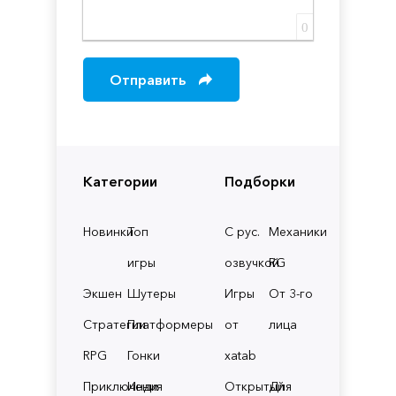
0
Отправить
Категории
Подборки
Новинки
Топ
С рус.
Механики
игры
озвучкой
RG
Экшен
Шутеры
Игры
От 3-го
Стратегии
Платформеры
от
лица
RPG
Гонки
xatab
Приключения
Инди
Открытый
Для