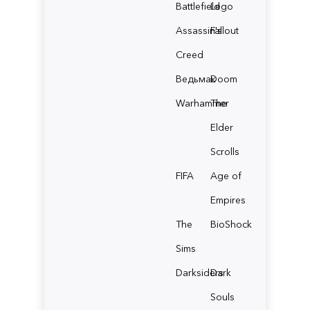
Battlefield
Lego
Assassin's
Fallout
Creed
Ведьмак
Doom
Warhammer
The
Elder
Scrolls
FIFA
Age of
Empires
The
BioShock
Sims
Darksiders
Dark
Souls