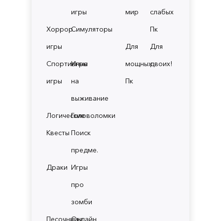
игры
мир
слабых
Хоррор
Симуляторы
Пк
игры
Для
Для
Спортивные
Игры
мощных
двоих!
игры
на
Пк
выживание
Логические
Головоломки
Квесты
Поиск
предме.
Драки
Игры
про
зомби
Песочницы
Онлайн