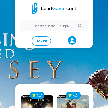
Войти
7
5.9
6.5