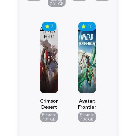
Edition
7.31 GB
7
10
Crimson
Avatar:
Desert
Frontiers
of
Размер:
Размер:
Pandora
131 GB
136 GB