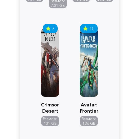
Размер:
Edition
7.31 GB
7
10
Crimson
Avatar:
Desert
Frontiers
of
Размер:
Размер:
Pandora
131 GB
136 GB