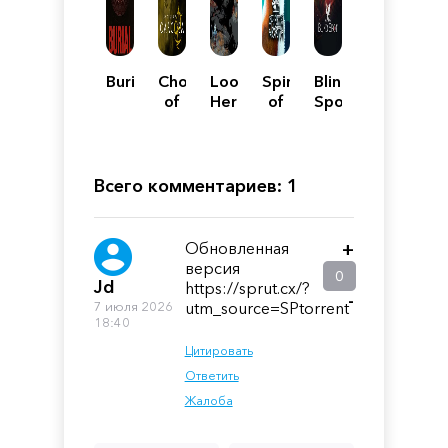
Burial
Chorus
Loop
Spirit
Blind
of
Hero
of
Spot
Carcosa
the
North
-
Enhanced
Всего комментариев: 1
Edition
Обновленная
+
версия
0
Jd
https://sprut.cx/?
-
7 июля 2026
utm_source=SPtorrent
18:40
Цитировать
Ответить
Жалоба