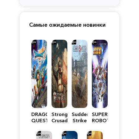
Самые ожидаемые новинки
DRAGON
Stronghold
Sudden
SUPER
QUEST
Crusader:
Strike
ROBOT
VII
Definitive
5
WARS
Reimagined
Edition
Y