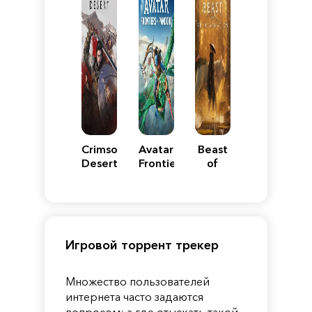
Crimson
Avatar:
Beast
Desert
Frontiers
of
of
Reincarnation
Pandora
Игровой торрент трекер
Множество пользователей
интернета часто задаются
вопросом: а где отыскать такой