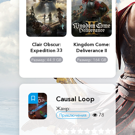
n's Creed
Clair Obscur:
Kingdom Come:
The La
dows
Expedition 33
Deliverance II
Pa
Rema
: 117 GB
Размер: 44.9 GB
Размер: 164 GB
Размер
Causal Loop
Жанр:
78
Приключения