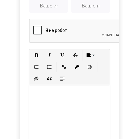
Полужирный
Курсив
Подчеркнутый
Зачеркнутый
Выравнивани
Нумерованный список
Маркированный список
Вставить ссылку
Вставить защищенную с
Вставить смайлик
Вставка скрытого текста
Вставка цитаты
Вставка спойлера