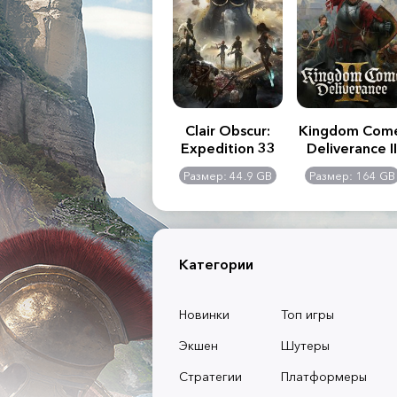
.R. 2:
Assassin's Creed
Clair Obscur:
Kingdom Com
of
Shadows
Expedition 33
Deliverance II
l -
0 GB
Размер: 117 GB
Размер: 44.9 GB
Размер: 164 GB
dition
Категории
Новинки
Топ игры
Экшен
Шутеры
Стратегии
Платформеры