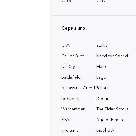
2018
2017
Серии игр
GTA
Stalker
Call of Duty
Need for Speed
Far Cry
Metro
Battlefield
Lego
Assassin's Creed
Fallout
Ведьмак
Doom
Warhammer
The Elder Scrolls
FIFA
Age of Empires
The Sims
BioShock