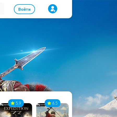
Войти
5.9
6.5
8.1