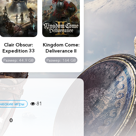
Clair Obscur:
Kingdom Come:
The Last of Us
S.T
Expedition 33
Deliverance II
Part II
Remastered
C
Размер: 44.9 GB
Размер: 164 GB
Размер: 116 GB
Ра
Ult
81
ческие игры
0