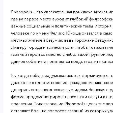
Phonopolis — это увлекательная приключенческая игр
где на первое место выходит глубокий философск
важные социальные и политические темы. История
человеке по имени Феликс. Юноша оказался в само
местных жителей безумия, ведь горожане бездумн
Лидеру города и всячески хотят, чтобы тот захватил
главный герой совместно с небольшой группой лю
данное событие и попытаются предотвратить катас
Вы когда-нибудь задумывались как формируется то
далеко не в одно мгновение граждане меняют сво
доверять столь неоднозначным идеям. Чешская сту
форме продемонстрировать все шаги на пути к ст
правления. Повествование Phonopolis цепляет с пе
оставляет больше вопросов главный из которых у