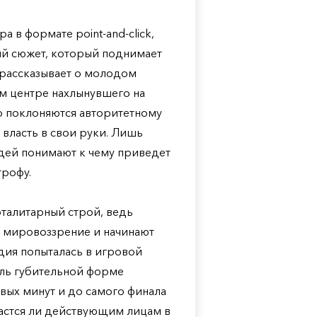
а в формате point-and-click,
ий сюжет, который поднимает
 рассказывает о молодом
м центре нахлынувшего на
о поклоняются авторитетному
 власть в свои руки. Лишь
дей понимают к чему приведет
трофу.
талитарный строй, ведь
е мировоззрение и начинают
дия попыталась в игровой
оль губительной форме
рвых минут и до самого финала
дастся ли действующим лицам в