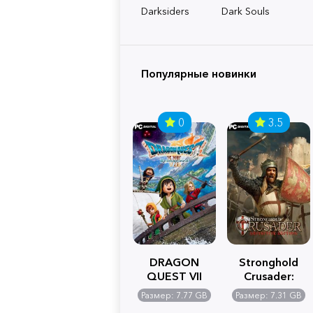
Darksiders
Dark Souls
Популярные новинки
0
3.5
DRAGON
Stronghold
QUEST VII
Crusader:
Reimagined
Definitive
Размер: 7.77 GB
Размер: 7.31 GB
Edition