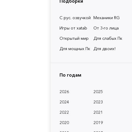
Подборки
С рус. озвучкой
Механики RG
Игры от xatab
От 3-го лица
Открытый мир
Для слабых Пк
Для мощных Пк
Для двоих!
По годам
2026
2025
2024
2023
2022
2021
2020
2019