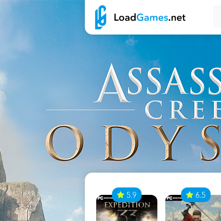
7
5.9
6.5