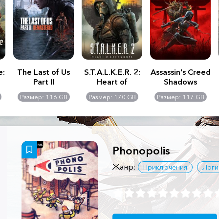
e:
The Last of Us
S.T.A.L.K.E.R. 2:
Assassin's Creed
Part II
Heart of
Shadows
Remastered
Chernobyl -
Размер: 116 GB
Размер: 170 GB
Размер: 117 GB
Ultimate Edition
Phonopolis
Жанр:
Приключения
Логи