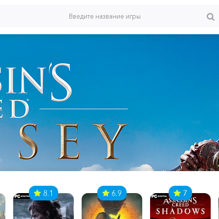
8.1
6.9
7