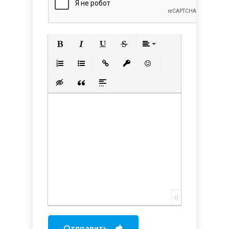
Полужирный
Курсив
Подчеркнутый
Зачеркнутый
Выравнивани
Нумерованный список
Маркированный список
Вставить ссылку
Вставить защищенную с
Вставить смайлик
Вставка скрытого текста
Вставка цитаты
Вставка спойлера
0
Отправить