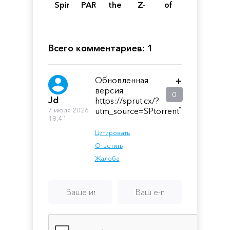
Spirit
PARK
the
Z-
of
of
SNOW
InvestiGator
Day
Fire
the
DAY
Samurai
Всего комментариев: 1
Обновленная
+
версия
0
Jd
https://sprut.cx/?
-
7 июля 2026
utm_source=SPtorrent
18:41
Цитировать
Ответить
Жалоба