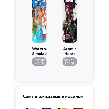
Waterpark
Atomic
Simulator
Heart
Размер:
Размер:
6.65 GB
163 GB
Самые ожидаемые новинки