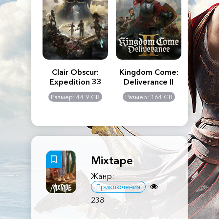
n's Creed
Clair Obscur:
Kingdom Come:
The La
dows
Expedition 33
Deliverance II
Pa
Rema
: 117 GB
Размер: 44.9 GB
Размер: 164 GB
Размер
Mixtape
Жанр:
Приключения
238