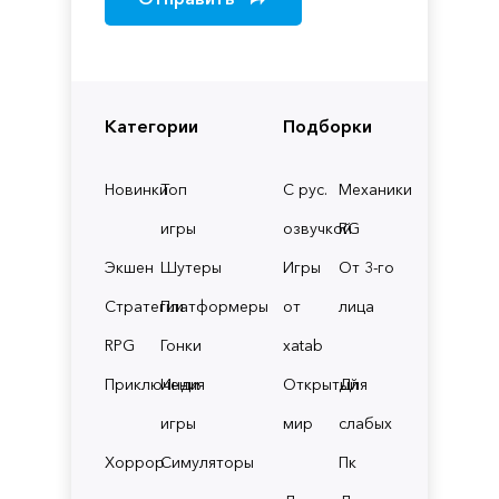
Категории
Подборки
Новинки
Топ
С рус.
Механики
игры
озвучкой
RG
Экшен
Шутеры
Игры
От 3-го
Стратегии
Платформеры
от
лица
RPG
Гонки
xatab
Приключения
Инди
Открытый
Для
игры
мир
слабых
Хоррор
Симуляторы
Пк