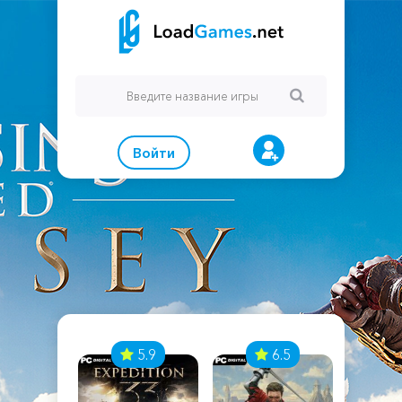
Войти
7
5.9
6.5