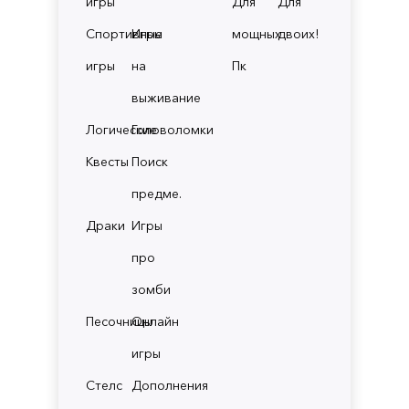
игры
Для
Для
Спортивные
Игры
мощных
двоих!
игры
на
Пк
выживание
Логические
Головоломки
Квесты
Поиск
предме.
Драки
Игры
про
зомби
Песочницы
Онлайн
игры
Стелс
Дополнения