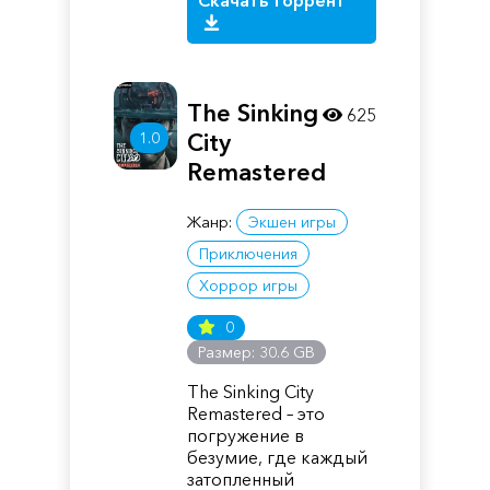
Скачать торрент
The Sinking
625
1.0
City
Remastered
Жанр:
Экшен игры
Приключения
Хоррор игры
0
Размер: 30.6 GB
The Sinking City
Remastered – это
погружение в
безумие, где каждый
затопленный