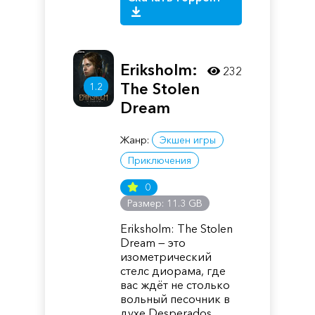
Eriksholm:
232
The Stolen
1.2
Dream
Жанр:
Экшен игры
Приключения
0
Размер: 11.3 GB
Eriksholm: The Stolen
Dream — это
изометрический
стелс диорама, где
вас ждёт не столько
вольный песочник в
духе Desperados,