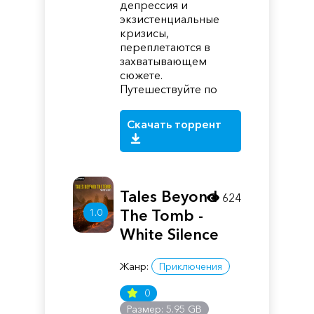
депрессия и
экзистенциальные
кризисы,
переплетаются в
захватывающем
сюжете.
Путешествуйте по
Скачать торрент
Tales Beyond
624
1.0
The Tomb -
White Silence
Жанр:
Приключения
0
Размер: 5.95 GB