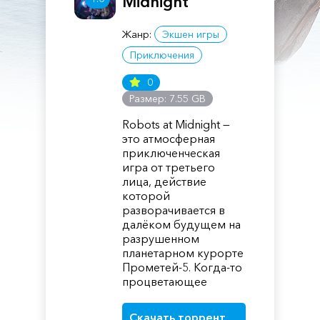
Midnight
Жанр:
Экшен игры
Приключения
0
Размер: 7.55 GB
Robots at Midnight —
это атмосферная
приключенческая
игра от третьего
лица, действие
которой
разворачивается в
далёком будущем на
разрушенном
планетарном курорте
Прометей-5. Когда-то
процветающее
Скачать торрент