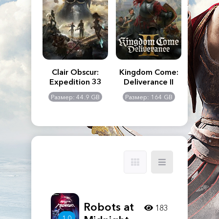
n's Creed
Clair Obscur:
Kingdom Come:
The La
dows
Expedition 33
Deliverance II
Pa
Rema
: 117 GB
Размер: 44.9 GB
Размер: 164 GB
Размер
Robots at
183
1.0