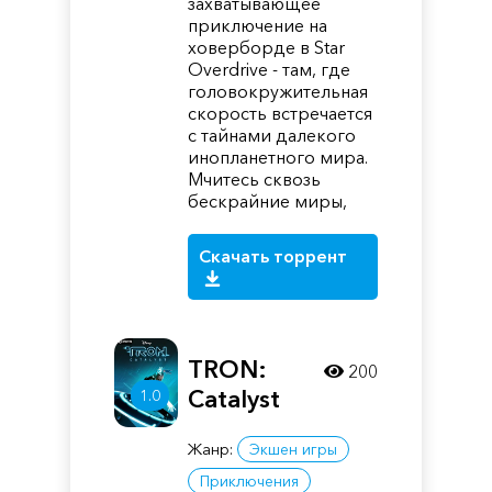
захватывающее
приключение на
ховерборде в Star
Overdrive - там, где
головокружительная
скорость встречается
с тайнами далекого
инопланетного мира.
Мчитесь сквозь
бескрайние миры,
Скачать торрент
TRON:
200
Catalyst
1.0
Жанр:
Экшен игры
Приключения