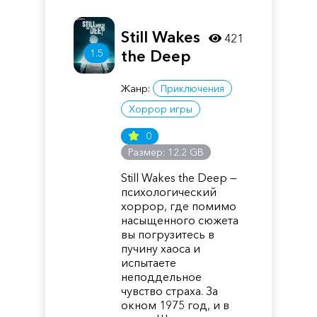
Still Wakes
421
1.5
the Deep
Жанр:
Приключения
Хоррор игры
0
Размер: 12.2 GB
Still Wakes the Deep —
психологический
хоррор, где помимо
насыщенного сюжета
вы погрузитесь в
пучину хаоса и
испытаете
неподдельное
чувство страха. За
окном 1975 год, и в