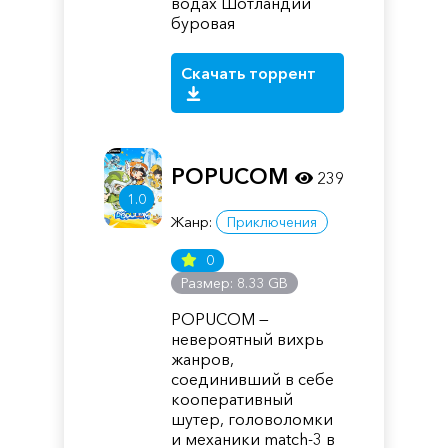
водах Шотландии
буровая
Скачать торрент
POPUCOM
239
1.0
Жанр:
Приключения
0
Размер: 8.33 GB
POPUCOM —
невероятный вихрь
жанров,
соединивший в себе
кооперативный
шутер, головоломки
и механики match-3 в