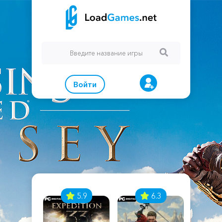
Войти
7
5.9
6.3