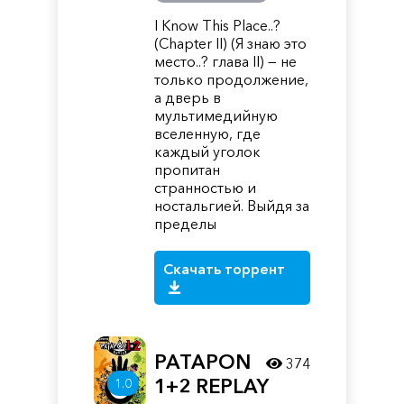
I Know This Place..?
(Chapter II) (Я знаю это
место..? глава II) — не
только продолжение,
а дверь в
мультимедийную
вселенную, где
каждый уголок
пропитан
странностью и
ностальгией. Выйдя за
пределы
Скачать торрент
PATAPON
374
1+2 REPLAY
1.0