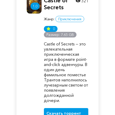
Castle of
321
Secrets
1.0
Жанр:
Приключения
0
Размер: 7.65 GB
Castle of Secrets — это
увлекательная
приключенческая
игра в формате point-
and-click адвенчуры. В
один день
фамильное поместье
Трантов наполнилось
лучезарным светом от
появления
долгожданной
дочери.
Скачать торрент