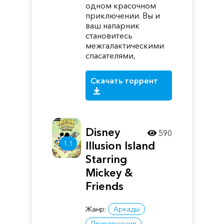
одном красочном
приключении. Вы и
ваш напарник
становитесь
межгалактическими
спасателями,
Скачать торрент
Disney
590
1.1
Illusion Island
Starring
Mickey &
Friends
Жанр:
Аркады
Приключения