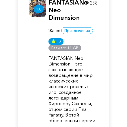
FANTASIAN
238
Neo
1.0
Dimension
Жанр:
Приключения
0
Размер: 11 GB
FANTASIAN Neo
Dimension — это
захватывающее
возвращение в мир
классических
японских ролевых
игр, созданное
легендарным
Хиронобу Сакагути,
отцом серии Final
Fantasy. В этой
обновлённой версии