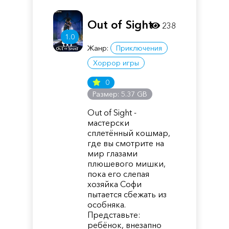
Out of Sight
238
1.0
Жанр:
Приключения
Хоррор игры
0
Размер: 5.37 GB
Out of Sight -
мастерски
сплетённый кошмар,
где вы смотрите на
мир глазами
плюшевого мишки,
пока его слепая
хозяйка Софи
пытается сбежать из
особняка.
Представьте:
ребёнок, внезапно