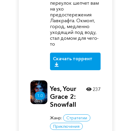
переулок шепчет вам
на ухо
предостережения
Лавкрафта. Окмонт,
город, медленно
уходящий под воду,
стал домом для чего-
то
Скачать торрент
Yes, Your
237
Grace 2:
1.0
Snowfall
Жанр:
Стратегии
Приключения