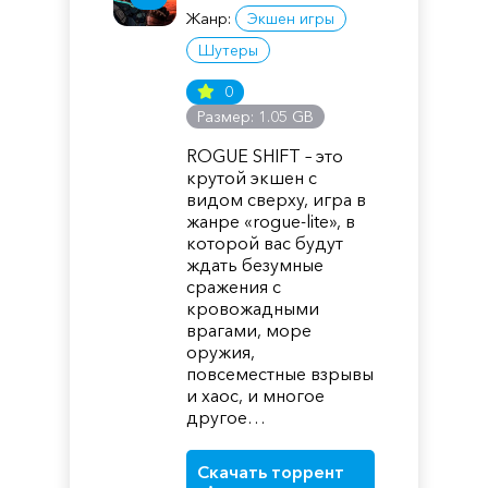
Жанр:
Экшен игры
Шутеры
0
Размер: 1.05 GB
ROGUE SHIFT – это
крутой экшен с
видом сверху, игра в
жанре «rogue-lite», в
которой вас будут
ждать безумные
сражения с
кровожадными
врагами, море
оружия,
повсеместные взрывы
и хаос, и многое
другое…
Скачать торрент