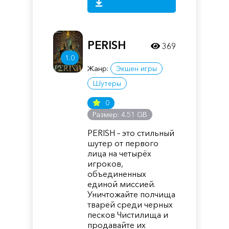
PERISH
369
1.0
Жанр:
Экшен игры
Шутеры
0
Размер: 4.51 GB
PERISH – это стильный
шутер от первого
лица на четырёх
игроков,
объединенных
единой миссией.
Уничтожайте полчища
тварей среди черных
песков Чистилища и
продавайте их