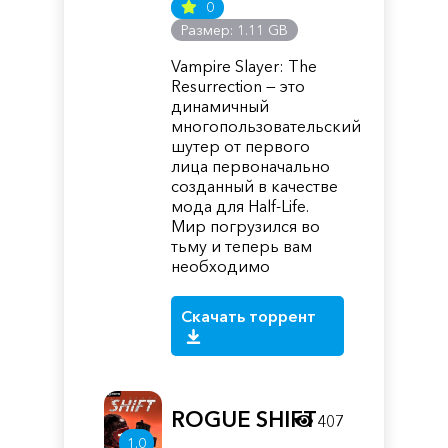
0
Размер: 1.11 GB
Vampire Slayer: The
Resurrection — это
динамичный
многопользовательский
шутер от первого
лица первоначально
созданный в качестве
мода для Half-Life.
Мир погрузился во
тьму и теперь вам
необходимо
Скачать торрент
ROGUE SHIFT
407
1.0