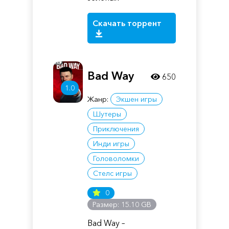
Скачать торрент
Bad Way
650
1.0
Жанр:
Экшен игры
Шутеры
Приключения
Инди игры
Головоломки
Стелс игры
0
Размер: 15.10 GB
Bad Way –