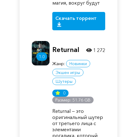
магия, вокруг будут
Скачать торрент
Returnal
1 272
1.0
Жанр:
Новинки
Экшен игры
Шутеры
0
Размер: 51.76 GB
Returnal — это
оригинальный шутер
от третьего лица с
элементами
рогалика, который