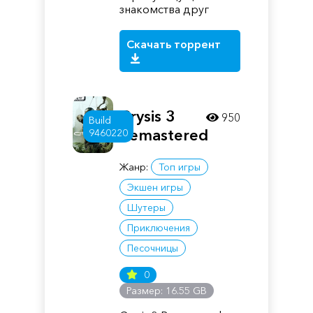
знакомства друг
Скачать торрент
Crysis 3
950
Build
Remastered
9460220
Жанр:
Топ игры
Экшен игры
Шутеры
Приключения
Песочницы
0
Размер: 16.55 GB