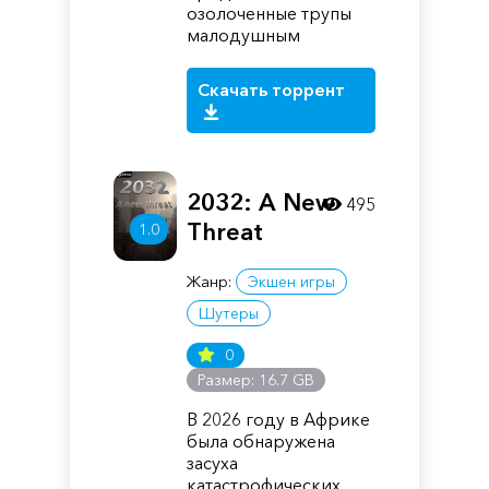
озолоченные трупы
малодушным
Скачать торрент
2032: A New
495
Threat
1.0
Жанр:
Экшен игры
Шутеры
0
Размер: 16.7 GB
В 2026 году в Африке
была обнаружена
засуха
катастрофических