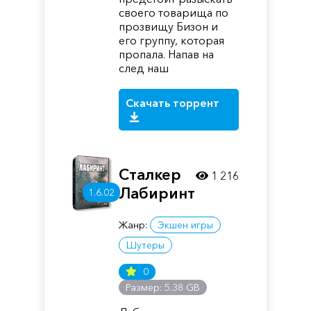
своего товарища по
прозвищу Бизон и
его группу, которая
пропала. Напав на
след наш
Скачать торрент
Сталкер
1 216
Лабиринт
1.6.02
Жанр:
Экшен игры
Шутеры
0
Размер: 5.38 GB