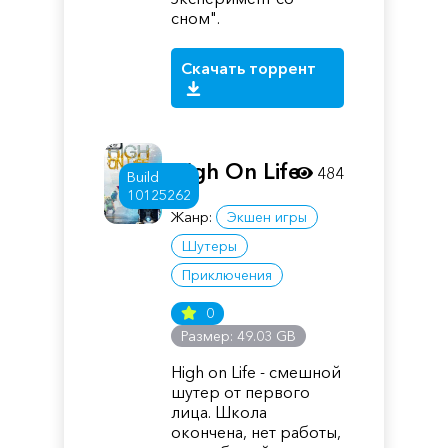
сном".
Скачать торрент
High On Life
484
Build
10125262
Жанр:
Экшен игры
Шутеры
Приключения
0
Размер: 49.03 GB
High on Life - смешной
шутер от первого
лица. Школа
окончена, нет работы,