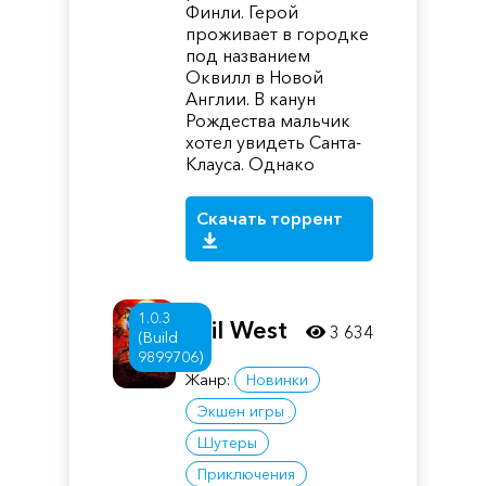
Финли. Герой
проживает в городке
под названием
Оквилл в Новой
Англии. В канун
Рождества мальчик
хотел увидеть Санта-
Клауса. Однако
Скачать торрент
1.0.3
Evil West
3 634
(Build
9899706)
Жанр:
Новинки
Экшен игры
Шутеры
Приключения