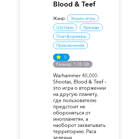
Blood & Teef
Жанр:
Экшен игры
Шутеры
Аркады
Платформеры
Приключения
0
Размер: 1.38 GB
Warhammer 40,000:
Shootas, Blood & Teef –
это игра о вторжении
на другую планету,
где пользователю
предстоит не
обороняться от
инопланетян, а
наоборот захватывать
территорию. Раса
зеленых