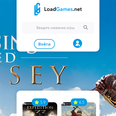
Войти
7
5.9
6.5