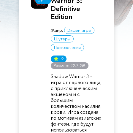
Warrior 3:
de
Definitive
Edition
Жанр:
Экшен игры
Шутеры
Приключения
9
Размер: 22.7 GB
Shadow Warrior 3 –
игра от первого лица,
с приключенческим
экшеном и с
большим
количеством насилия,
крови. Игра создана
по мотивам азиатских
фэнтези, где будут
использоваться