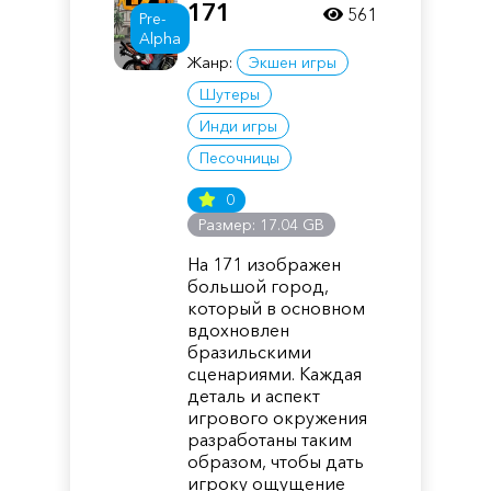
171
561
Pre-
Alpha
Жанр:
Экшен игры
Шутеры
Инди игры
Песочницы
0
Размер: 17.04 GB
На 171 изображен
большой город,
который в основном
вдохновлен
бразильскими
сценариями. Каждая
деталь и аспект
игрового окружения
разработаны таким
образом, чтобы дать
игроку ощущение