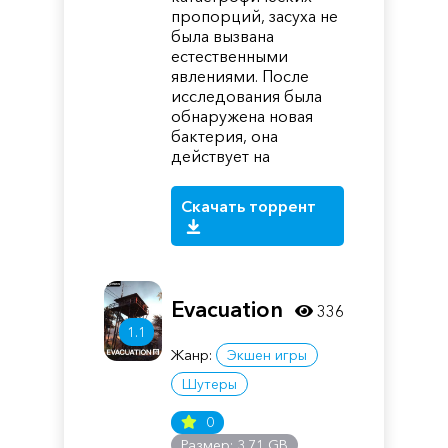
пропорций, засуха не
была вызвана
естественными
явлениями. После
исследования была
обнаружена новая
бактерия, она
действует на
Скачать торрент
Evacuation
336
1.1
Жанр:
Экшен игры
Шутеры
0
Размер: 3.71 GB