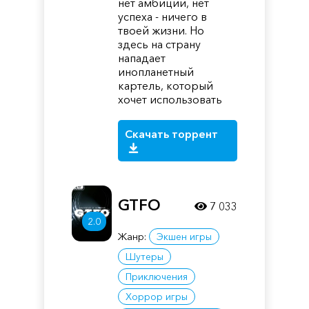
нет амбиций, нет
успеха - ничего в
твоей жизни. Но
здесь на страну
нападает
инопланетный
картель, который
хочет использовать
Скачать торрент
GTFO
7 033
2.0
Жанр:
Экшен игры
Шутеры
Приключения
Хоррор игры