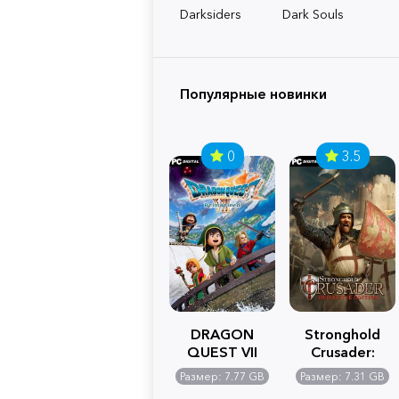
Darksiders
Dark Souls
Популярные новинки
0
3.5
DRAGON
Stronghold
QUEST VII
Crusader:
Reimagined
Definitive
Размер: 7.77 GB
Размер: 7.31 GB
Edition