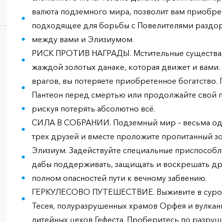
валюта подземного мира, позволит вам приобре
подходящее для борьбы с Повелителями раздор
между вами и Элизиумом.
РИСК ПРОТИВ НАГРАДЫ. Мстительные существа 
жаждой золотых данаке, которая движет и вами.
врагов, вы потеряете приобретенное богатство.
Пантеон перед смертью или продолжайте свой п
рискуя потерять абсолютно всё.
СИЛА В СОБРАНИИ. Подземный мир – весьма од
трех друзей и вместе проложите пропитанный зо
Элизиум. Задействуйте специальные приспособл
дабы поддерживать, защищать и воскрешать дру
полном опасностей пути к вечному забвению.
ГЕРКУЛЕСОВО ПУТЕШЕСТВИЕ. Выживите в суров
Тесея, полуразрушенных храмов Орфея и вулкан
литейных цехов Гефеста. Проберитесь по разр