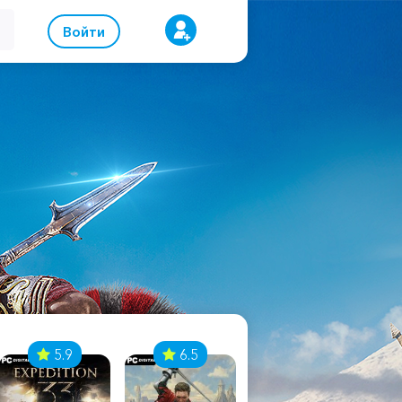
Войти
5.9
6.5
8.1