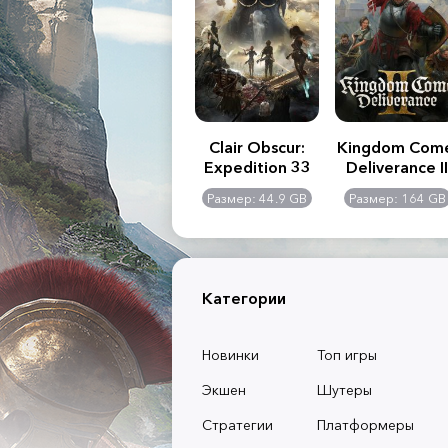
.R. 2:
Assassin's Creed
Clair Obscur:
Kingdom Com
of
Shadows
Expedition 33
Deliverance II
l -
0 GB
Размер: 117 GB
Размер: 44.9 GB
Размер: 164 GB
dition
Категории
Новинки
Топ игры
Экшен
Шутеры
Стратегии
Платформеры