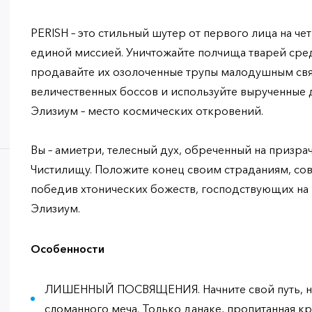
PERISH – это стильный шутер от первого лица на ч
единой миссией. Уничтожайте полчища тварей сре
продавайте их озолоченные трупы малодушным св
величественных боссов и используйте вырученные д
Элизиум – место космических откровений.
Вы – амиетри, телесный дух, обреченный на призра
Чистилищу. Положите конец своим страданиям, с
победив хтонических божеств, господствующих на
Элизиум.
Особенности
ЛИШЕННЫЙ ПОСВЯЩЕНИЯ. Начните свой путь, не
сломанного меча. Только данаке, пропитанная к