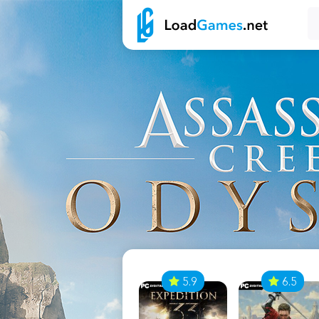
7
5.9
6.5