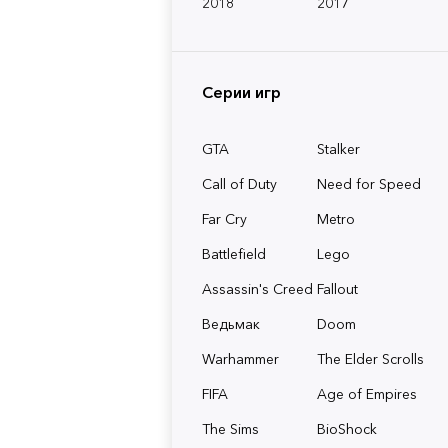
2018
2017
Серии игр
GTA
Stalker
Call of Duty
Need for Speed
Far Cry
Metro
Battlefield
Lego
Assassin's Creed
Fallout
Ведьмак
Doom
Warhammer
The Elder Scrolls
FIFA
Age of Empires
The Sims
BioShock