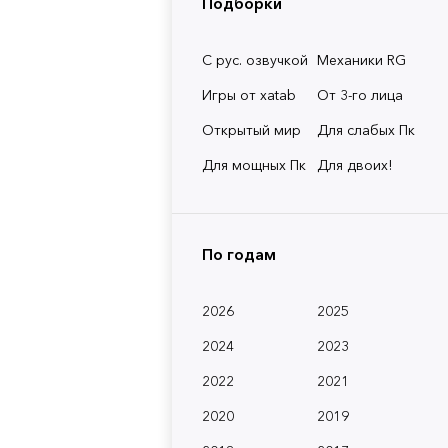
Подборки
С рус. озвучкой
Механики RG
Игры от xatab
От 3-го лица
Открытый мир
Для слабых Пк
Для мощных Пк
Для двоих!
По годам
2026
2025
2024
2023
2022
2021
2020
2019