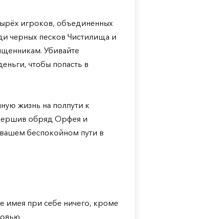
етырёх игроков, объединенных
ди черных песков Чистилища и
ященникам. Убивайте
еньги, чтобы попасть в
чную жизнь на полпути к
овершив обряд Орфея и
 вашем беспокойном пути в
 имея при себе ничего, кроме
ровью