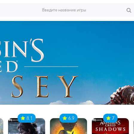
8.1
6.9
7