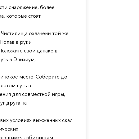
сти снаряжение, более
а, которые стоят
Чистилища охвачены той же
 Попав в руки
 Положите свои данаке в
уть в Элизиум,
инокое место. Соберите до
лотом путь в
ения для совместной игры,
г друга на
ых условиях выжженных скал
ических
ушающимся лабиринтам,