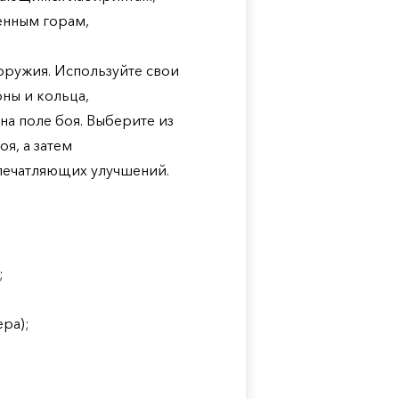
енным горам,
оружия. Используйте свои
ны и кольца,
а поле боя. Выберите из
я, а затем
печатляющих улучшений.
;
ра);