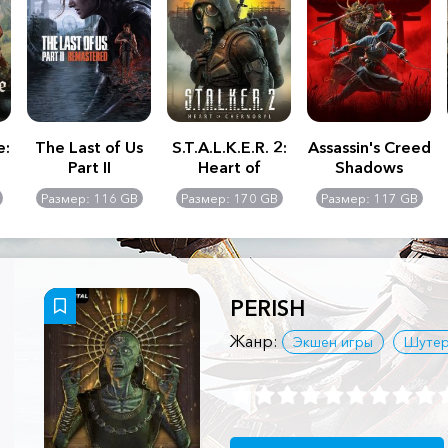
e:
The Last of Us
S.T.A.L.K.E.R. 2:
Assassin's Creed
Part II
Heart of
Shadows
Remastered
Chernobyl -
Размер: 116 GB
Размер: 170 GB
Размер: 117 GB
Ultimate Edition
PERISH
Жанр:
Экшен игры
Шуте