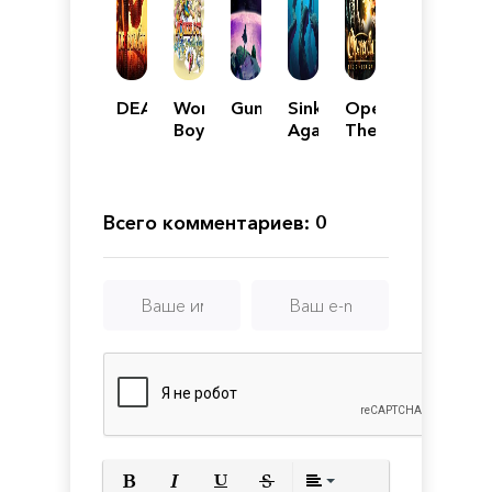
DEADCRAFT
Wonder
Gunnhildr
Sink
Operencia:
Boy:
Again
The
Asha
Stolen
in
Sun
Monster
World
Всего комментариев: 0