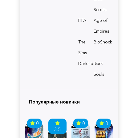
Scrolls
FIFA
Age of
Empires
The
BioShock
Sims
Darksiders
Dark
Souls
Популярные новинки
0
0
0
3.5