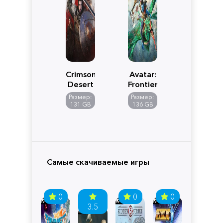
Crimson
Avatar:
Desert
Frontiers
of
Размер:
Размер:
Pandora
131 GB
136 GB
Самые скачиваемые игры
0
0
0
3.5