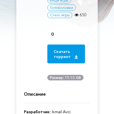
Инди игры
Головоломки
650
Стелс игры
0
Скачать
торрент
Размер: 15.10 GB
Описание
Разработчик:
Ismail Avci