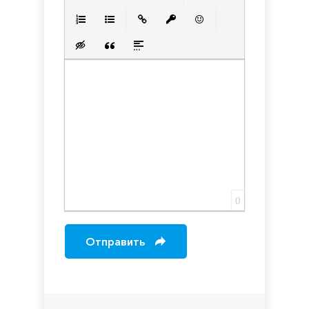
Полужирный
Курсив
Подчеркнутый
Зачеркнутый
Выравнивани
Нумерованный список
Маркированный список
Вставить ссылку
Вставить защищенную с
Вставить смайлик
Вставка скрытого текста
Вставка цитаты
Вставка спойлера
0
Отправить