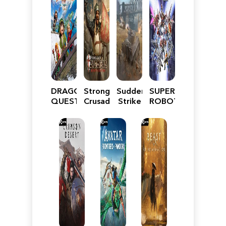
DRAGON
Stronghold
Sudden
SUPER
QUEST
Crusader:
Strike
ROBOT
VII
Definitive
5
WARS
Reimagined
Edition
Y