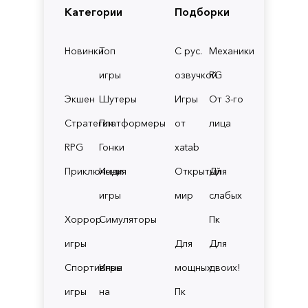
Категории
Подборки
Новинки
Топ
С рус.
Механики
игры
озвучкой
RG
Экшен
Шутеры
Игры
От 3-го
Стратегии
Платформеры
от
лица
RPG
Гонки
xatab
Приключения
Инди
Открытый
Для
игры
мир
слабых
Хоррор
Симуляторы
Пк
игры
Для
Для
Спортивные
Игры
мощных
двоих!
игры
на
Пк