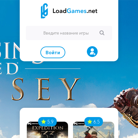
Войти
7
5.9
6.5