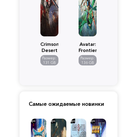
Crimson
Avatar:
Desert
Frontiers
of
Размер:
Размер:
Pandora
131 GB
136 GB
Самые ожидаемые новинки