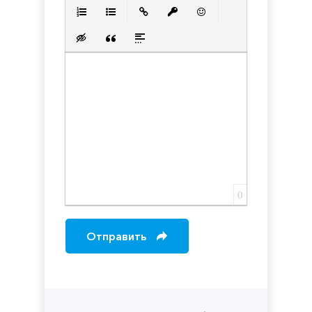
Полужирный
Курсив
Подчеркнутый
Зачеркнутый
Выравнивани
Нумерованный список
Маркированный список
Вставить ссылку
Вставить защищенную с
Вставить смайлик
Вставка скрытого текста
Вставка цитаты
Вставка спойлера
0
Отправить