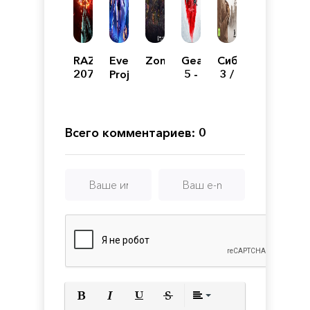
RAZE
Everreach:
Zombotron
Gears
Сибирь
2070
Project
5 -
3 /
Eden
Ultimate
Syberia
Edition
3:
Deluxe
Edition
Всего комментариев: 0