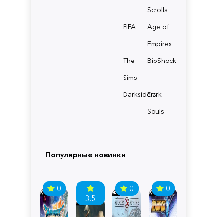
Scrolls
FIFA
Age of
Empires
The
BioShock
Sims
Darksiders
Dark
Souls
Популярные новинки
0
0
0
3.5