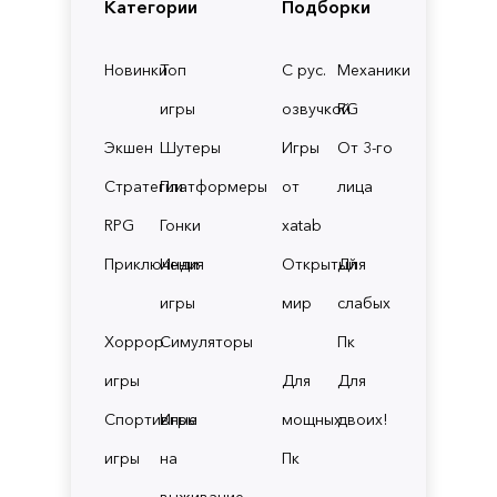
Категории
Подборки
Новинки
Топ
С рус.
Механики
игры
озвучкой
RG
Экшен
Шутеры
Игры
От 3-го
Стратегии
Платформеры
от
лица
RPG
Гонки
xatab
Приключения
Инди
Открытый
Для
игры
мир
слабых
Хоррор
Симуляторы
Пк
игры
Для
Для
Спортивные
Игры
мощных
двоих!
игры
на
Пк
выживание