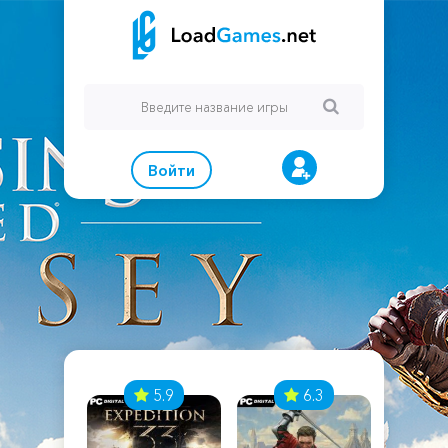
Войти
7
5.9
6.3