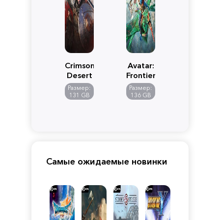
Crimson
Avatar:
Desert
Frontiers
of
Размер:
Размер:
Pandora
131 GB
136 GB
Самые ожидаемые новинки