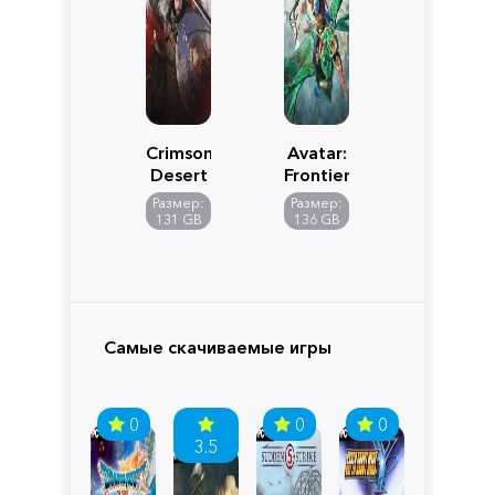
Crimson
Avatar:
Desert
Frontiers
of
Размер:
Размер:
Pandora
131 GB
136 GB
Самые скачиваемые игры
0
0
0
3.5