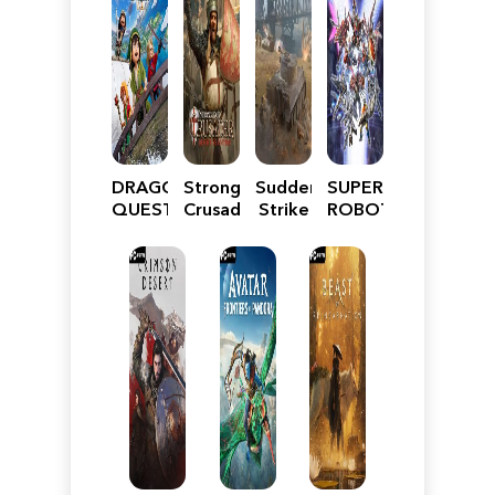
DRAGON
Stronghold
Sudden
SUPER
QUEST
Crusader:
Strike
ROBOT
VII
Definitive
5
WARS
Reimagined
Edition
Y