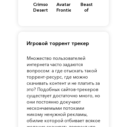
Crimson
Avatar:
Beast
Desert
Frontiers
of
of
Reincarnation
Pandora
Игровой торрент трекер
Множество пользователей
интернета часто задаются
вопросом: а где отыскать такой
торрент-ресурс, где можно
скачивать контент и не платить за
это? Подобных сайтов-трекеров
существует достаточно много, но
они постоянно докучают
нескончаемыми потоками
никому ненужной рекламы,
обилие которой отбивает всякое
желание скачивать торрент что-