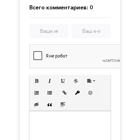
Remastered
Всего комментариев: 0
Полужирный
Курсив
Подчеркнутый
Зачеркнутый
Выравнивани
Нумерованный список
Маркированный список
Вставить ссылку
Вставить защищенную с
Вставить смайлик
Вставка скрытого текста
Вставка цитаты
Вставка спойлера