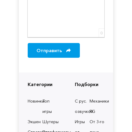
0
Отправить
Категории
Подборки
Новинки
Топ
С рус.
Механики
игры
озвучкой
RG
Экшен
Шутеры
Игры
От 3-го
Стратегии
Платформеры
от
лица