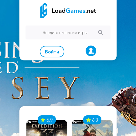
Войти
7
5.9
6.3