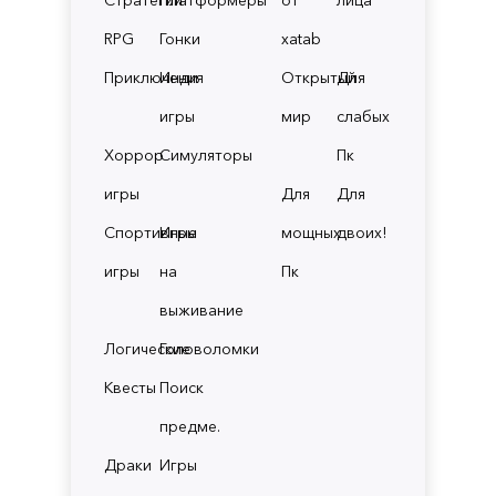
RPG
Гонки
xatab
Приключения
Инди
Открытый
Для
игры
мир
слабых
Хоррор
Симуляторы
Пк
игры
Для
Для
Спортивные
Игры
мощных
двоих!
игры
на
Пк
выживание
Логические
Головоломки
Квесты
Поиск
предме.
Драки
Игры