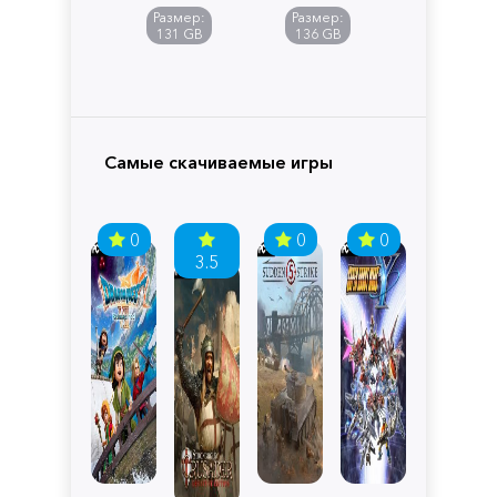
of
Размер:
Размер:
Pandora
131 GB
136 GB
Самые скачиваемые игры
0
0
0
3.5