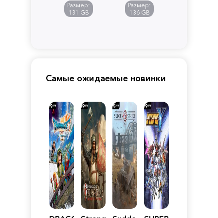
of
Размер:
Размер:
Pandora
131 GB
136 GB
Самые ожидаемые новинки