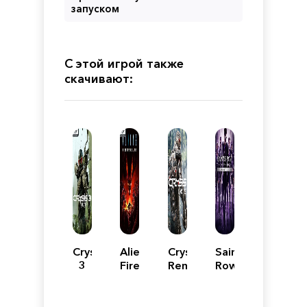
запуском
С этой игрой также
скачивают:
Crysis
Aliens
Crysis:
Saints
3
Fireteam
Remastered
Row:
Remastered
Elite
The
Механики
Third
-