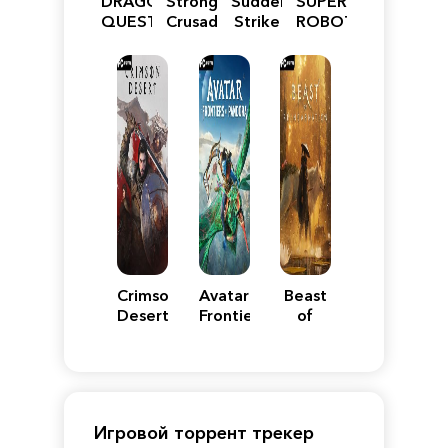
DRAGON
Stronghold
Sudden
SUPER
QUEST
Crusader:
Strike
ROBOT
VII
Definitive
5
WARS
Reimagined
Edition
Y
Crimson
Avatar:
Beast
Desert
Frontiers
of
of
Reincarnation
Pandora
Игровой торрент трекер