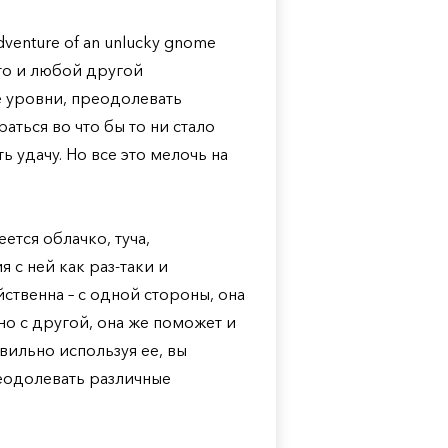
dventure of an unlucky gnome
что и любой другой
 уровни, преодолевать
аться во что бы то ни стало
 удачу. Но все это мелочь на
ется облачко, туча,
 с ней как раз-таки и
ственна – с одной стороны, она
но с другой, она же поможет и
ильно используя ее, вы
еодолевать различные