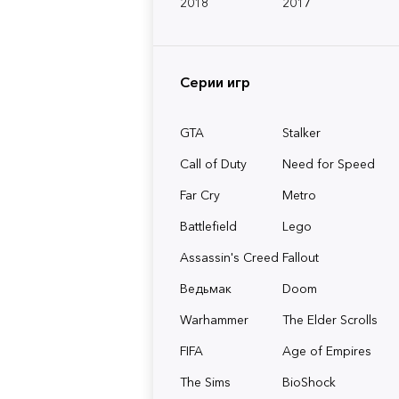
2018
2017
Серии игр
GTA
Stalker
Call of Duty
Need for Speed
Far Cry
Metro
Battlefield
Lego
Assassin's Creed
Fallout
Ведьмак
Doom
Warhammer
The Elder Scrolls
FIFA
Age of Empires
The Sims
BioShock