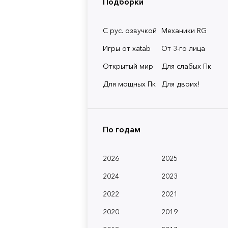
Подборки
С рус. озвучкой
Механики RG
Игры от xatab
От 3-го лица
Открытый мир
Для слабых Пк
Для мощных Пк
Для двоих!
По годам
2026
2025
2024
2023
2022
2021
2020
2019