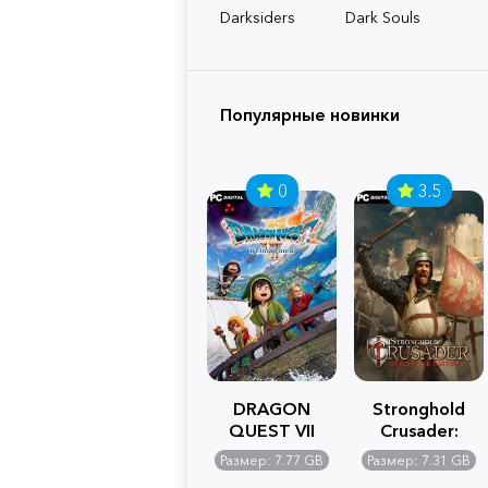
Darksiders
Dark Souls
Популярные новинки
0
3.5
DRAGON
Stronghold
QUEST VII
Crusader:
Reimagined
Definitive
Размер: 7.77 GB
Размер: 7.31 GB
Edition