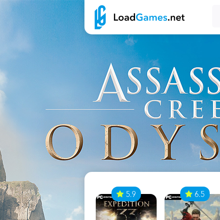
7
5.9
6.5