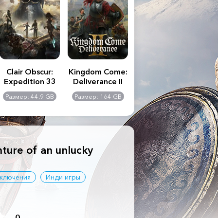
Clair Obscur:
Kingdom Come:
The Last of Us
S.T
Expedition 33
Deliverance II
Part II
Remastered
C
Размер: 44.9 GB
Размер: 164 GB
Размер: 116 GB
Ра
Ult
ture of an unlucky
ключения
Инди игры