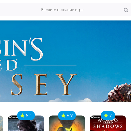
8.1
6.9
7