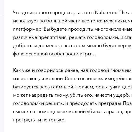
Что до игрового процесса, так он в Nubarron: The a
использует по большей части все те же механики, 
платформер. Вы будете проходить многочисленные
различные препятствия, решать головоломки, и стар
добраться до места, в котором можно будет вернуть
фоне основной особенности игры…
Как уже и говорилось ранее, над головой гнома име
извергающая молнии. Вот на основе взаимодействия
базируется весь геймплей. Причем, роль тучки двой
может навредить гному, убить его, нанести ущерб, 
головоломки решить, и преодолеть преграды. Прав
сможете с помощью ее молний убивать врагов, пр
преграды, и не только.