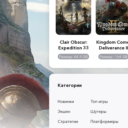
.R. 2:
Assassin's Creed
Clair Obscur:
Kingdom Com
of
Shadows
Expedition 33
Deliverance II
l -
0 GB
Размер: 117 GB
Размер: 44.9 GB
Размер: 164 GB
dition
Категории
Новинки
Топ игры
Экшен
Шутеры
Стратегии
Платформеры