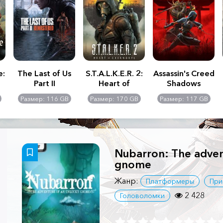
e:
The Last of Us
S.T.A.L.K.E.R. 2:
Assassin's Creed
Part II
Heart of
Shadows
Remastered
Chernobyl -
Размер: 116 GB
Размер: 170 GB
Размер: 117 GB
Ultimate Edition
Nubarron: The adven
gnome
Жанр:
Платформеры
При
2 428
Головоломки