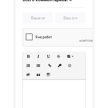
Полужирный
Курсив
Подчеркнутый
Зачеркнутый
Выравнивани
Нумерованный список
Маркированный список
Вставить ссылку
Вставить защищенную с
Вставить смайлик
Вставка скрытого текста
Вставка цитаты
Вставка спойлера