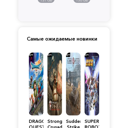
131 GB
136 GB
Самые ожидаемые новинки
DRAGON
Stronghold
Sudden
SUPER
QUEST
Crusader:
Strike
ROBOT