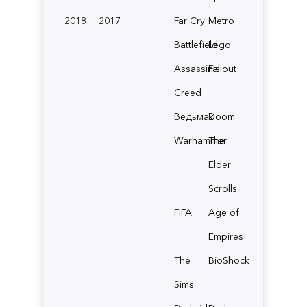
2018
2017
Far Cry
Metro
Battlefield
Lego
Assassin's
Fallout
Creed
Ведьмак
Doom
Warhammer
The
Elder
Scrolls
FIFA
Age of
Empires
The
BioShock
Sims