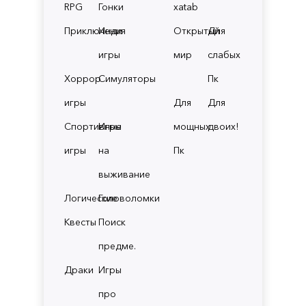
RPG
Гонки
xatab
Приключения
Инди
Открытый
Для
игры
мир
слабых
Хоррор
Симуляторы
Пк
игры
Для
Для
Спортивные
Игры
мощных
двоих!
игры
на
Пк
выживание
Логические
Головоломки
Квесты
Поиск
предме.
Драки
Игры
про