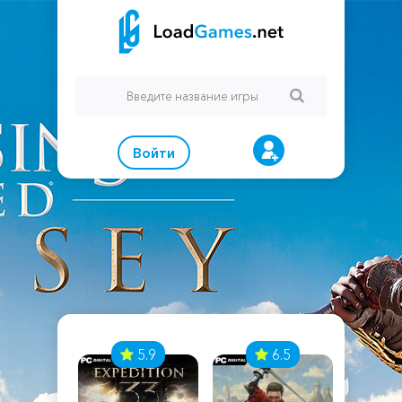
Войти
7
5.9
6.5