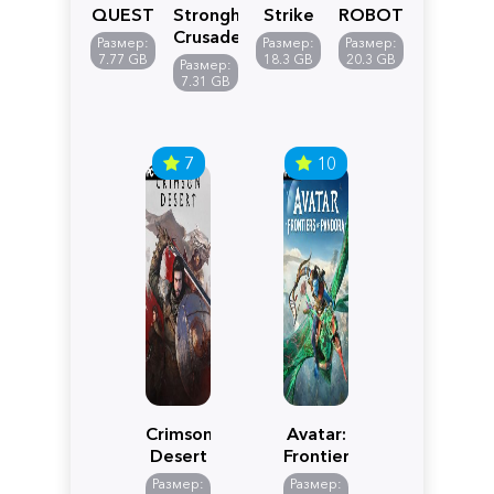
QUEST
Stronghold
Strike
ROBOT
VII
Crusader:
5
WARS
Размер:
Размер:
Размер:
Reimagined
Definitive
Y
7.77 GB
18.3 GB
20.3 GB
Размер:
Edition
7.31 GB
7
10
Crimson
Avatar:
Desert
Frontiers
of
Размер:
Размер: