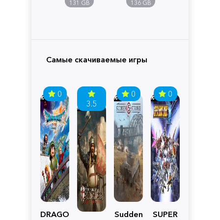
Pandora
131 GB
136 GB
Самые скачиваемые игры
0
0
0
3.5
DRAGON
Sudden
SUPER