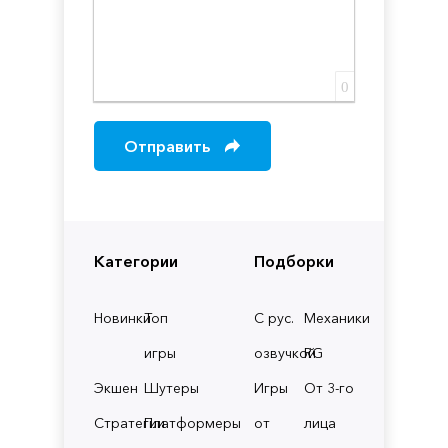
0
Отправить
Категории
Подборки
Новинки
Топ
С рус.
Механики
игры
озвучкой
RG
Экшен
Шутеры
Игры
От 3-го
Стратегии
Платформеры
от
лица