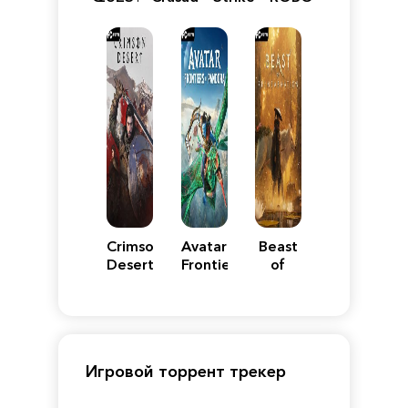
VII
Definitive
5
WARS
Reimagined
Edition
Y
Crimson
Avatar:
Beast
Desert
Frontiers
of
of
Reincarnation
Pandora
Игровой торрент трекер