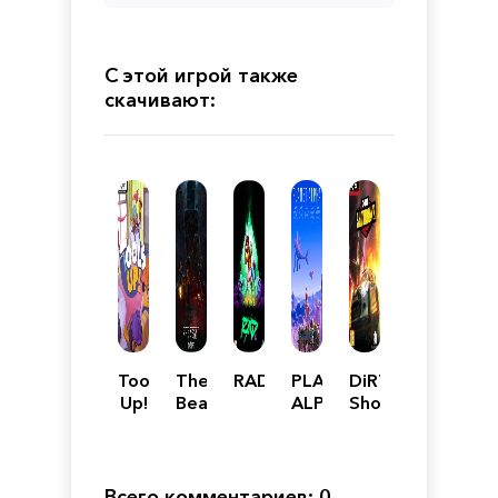
С этой игрой также
скачивают:
Tools
The
RAD
PLANET
DiRT
Up!
Beast
ALPHA
Showdown
Inside
Всего комментариев: 0