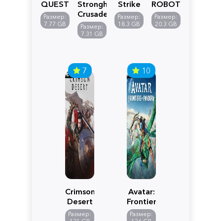
QUEST
Stronghold
Strike
ROBOT
VII
Crusader:
5
WARS
Размер:
Размер:
Размер:
Reimagined
Definitive
Y
7.77 GB
18.3 GB
20.3 GB
Размер:
Edition
7.31 GB
7
10
Crimson
Avatar:
Desert
Frontiers
of
Размер:
Размер:
Pandora