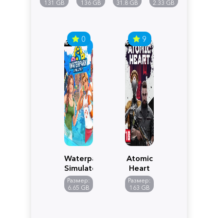
Pandora
131 GB
136 GB
31.8 GB
2.33 GB
0
9
Waterpark
Atomic
Simulator
Heart
Размер:
Размер:
6.65 GB
163 GB