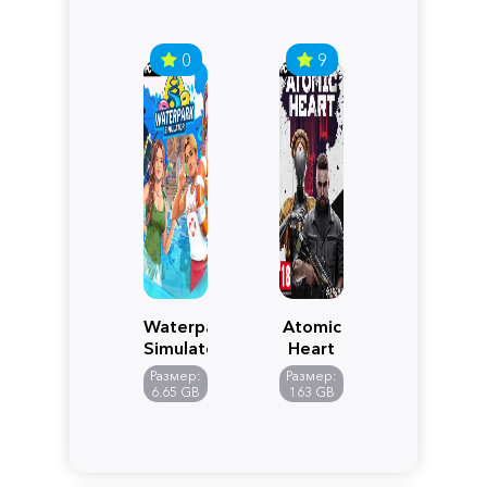
0
9
Waterpark
Atomic
Simulator
Heart
Размер:
Размер:
6.65 GB
163 GB