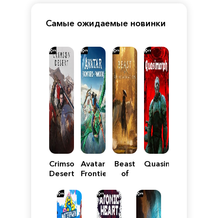
Самые ожидаемые новинки
Crimson
Avatar:
Beast
Quasimorph
Desert
Frontiers
of
of
Reincarnation
Pandora