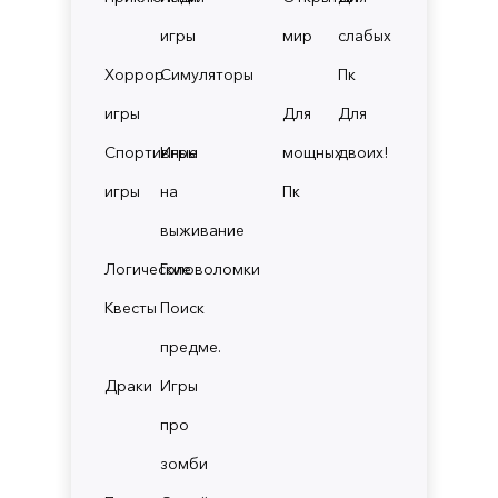
игры
мир
слабых
Хоррор
Симуляторы
Пк
игры
Для
Для
Спортивные
Игры
мощных
двоих!
игры
на
Пк
выживание
Логические
Головоломки
Квесты
Поиск
предме.
Драки
Игры
про
зомби