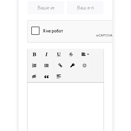
Полужирный
Курсив
Подчеркнутый
Зачеркнутый
Выравнивани
Нумерованный список
Маркированный список
Вставить ссылку
Вставить защищенную с
Вставить смайлик
Вставка скрытого текста
Вставка цитаты
Вставка спойлера