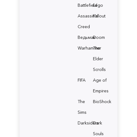
Battlefield
Lego
Assassin's
Fallout
Creed
Ведьмак
Doom
Warhammer
The
Elder
Scrolls
FIFA
Age of
Empires
The
BioShock
Sims
Darksiders
Dark
Souls