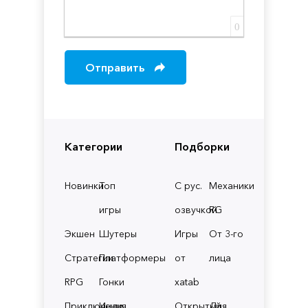
0
Отправить
Категории
Подборки
Новинки
Топ
С рус.
Механики
игры
озвучкой
RG
Экшен
Шутеры
Игры
От 3-го
Стратегии
Платформеры
от
лица
RPG
Гонки
xatab
Приключения
Инди
Открытый
Для