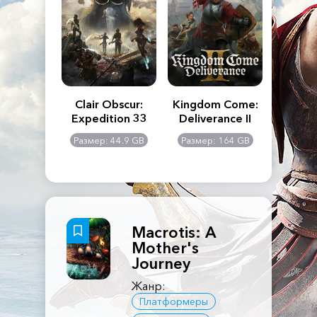
n's Creed
Clair Obscur:
Kingdom Come:
The La
dows
Expedition 33
Deliverance II
Pa
Rema
: 117 GB
Размер: 44.9 GB
Размер: 164 GB
Размер
Macrotis: A
Mother's
Journey
Жанр:
Платформеры