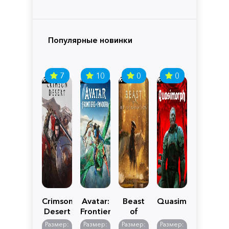
Популярные новинки
7
10
0
0
Crimson
Avatar:
Beast
Quasimorph
Desert
Frontiers
of
of
Reincarnation
Размер:
Размер:
Размер:
Размер: