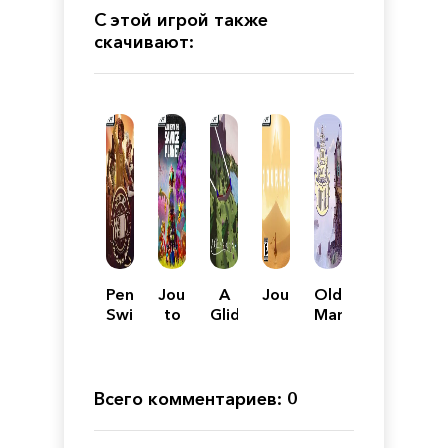
С этой игрой также
скачивают:
Pendula
Journey
A
Journey
Old
Swing
to
Glider's
Man's
-
the
Journey
Journey
The
Savage
Complete
Planet
Journey
Всего комментариев: 0