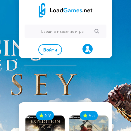
Войти
7
5.9
6.5