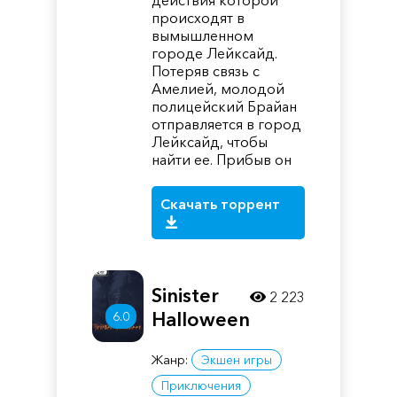
действия которой
происходят в
вымышленном
городе Лейксайд.
Потеряв связь с
Амелией, молодой
полицейский Брайан
отправляется в город
Лейксайд, чтобы
найти ее. Прибыв он
Скачать торрент
Sinister
2 223
Halloween
6.0
Жанр:
Экшен игры
Приключения