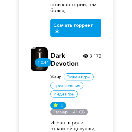
этой категории, тем
более,
Скачать торрент
Dark
3 172
Devotion
1.0.44
Жанр:
Экшен игры
Приключения
Инди игры
0
Размер: 1.41 GB
Играть в роли
отважной девушки,