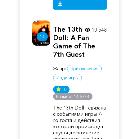
The 13th
10 548
Doll: A Fan
1.0
Game of The
7th Guest
Жанр:
Приключения
Инди игры
0
Размер: 14.6 GB
The 13th Doll - связана
с событиями игры 7-
го гостя и действия
которой происходят
спустя десятилетие
после того, как Тэду