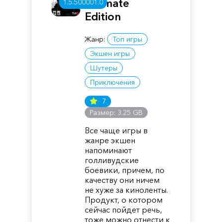
Ultimate
1.5.500001.0
Edition
Жанр:
Топ игры
Экшен игры
Шутеры
Приключения
7
Размер: 3.25 GB
Все чаще игры в
жанре экшен
напоминают
голливудские
боевики, причем, по
качеству они ничем
не хуже за киноленты.
Продукт, о котором
сейчас пойдет речь,
тоже можно отнести к