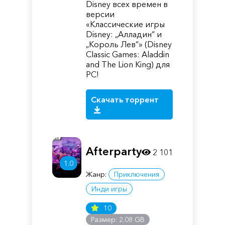
Disney всех времен в
версии
«Классические игры
Disney: „Алладин“ и
„Король Лев“» (Disney
Classic Games: Aladdin
and The Lion King) для
PC!
Скачать торрент
Afterparty
2 101
1.0
Жанр:
Приключения
Инди игры
10
Размер: 2.08 GB