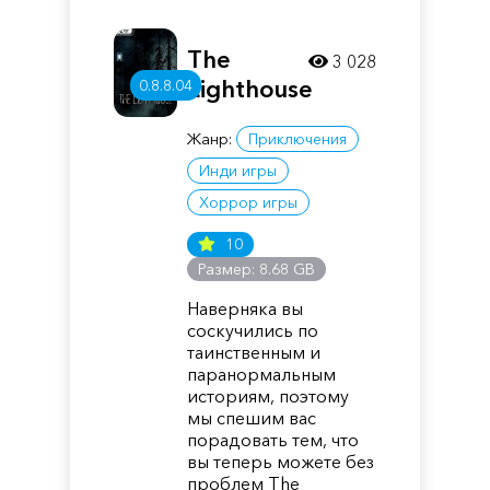
The
3 028
Lighthouse
0.8.8.04
Жанр:
Приключения
Инди игры
Хоррор игры
10
Размер: 8.68 GB
Наверняка вы
соскучились по
таинственным и
паранормальным
историям, поэтому
мы спешим вас
порадовать тем, что
вы теперь можете без
проблем The