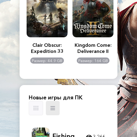
n's Creed
Clair Obscur:
Kingdom Come:
The La
dows
Expedition 33
Deliverance II
Pa
Rema
: 117 GB
Размер: 44.9 GB
Размер: 164 GB
Размер
Новые игры для ПК
Fishing
3 266