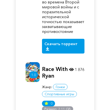
во времена Второй
мировой войны и с
поразительной
исторической
точностью показывает
захватывающие
противостояние
Скачать торрент
Race With
1 876
Ryan
1.0
Жанр:
Гонки
Спортивные игры
0
Размер: 2.11 GB