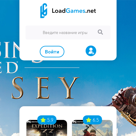
Войти
7
5.9
6.5