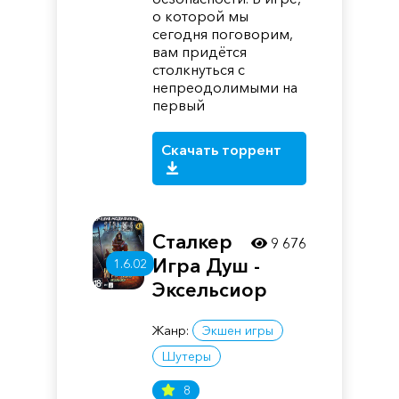
о которой мы
сегодня поговорим,
вам придётся
столкнуться с
непреодолимыми на
первый
Скачать торрент
Сталкер
9 676
Игра Душ -
1.6.02
Эксельсиор
Жанр:
Экшен игры
Шутеры
8