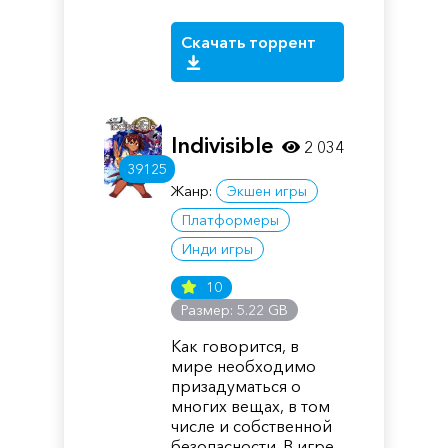
Скачать торрент
Indivisible
2 034
39125
Жанр:
Экшен игры
Платформеры
Инди игры
10
Размер: 5.22 GB
Как говорится, в
мире необходимо
призадуматься о
многих вещах, в том
числе и собственной
безопасности. В игре,