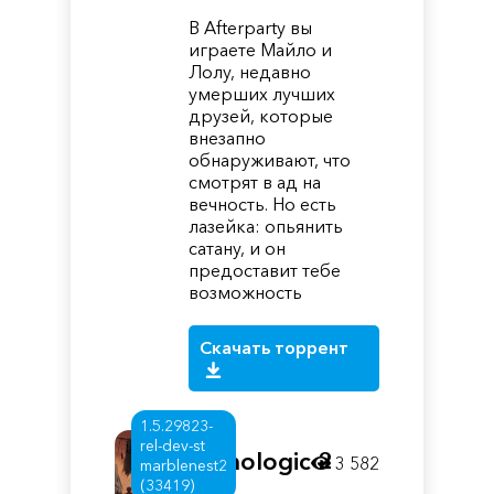
В Afterparty вы
играете Майло и
Лолу, недавно
умерших лучших
друзей, которые
внезапно
обнаруживают, что
смотрят в ад на
вечность. Но есть
лазейка: опьянить
сатану, и он
предоставит тебе
возможность
Скачать торрент
1.5.29823-
rel-dev-st
Pathologic 2
3 582
marblenest2
(33419)