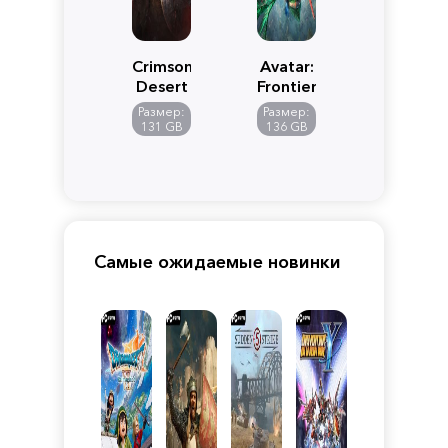
Crimson
Avatar:
Desert
Frontiers
of
Размер:
Размер:
Pandora
131 GB
136 GB
Самые ожидаемые новинки