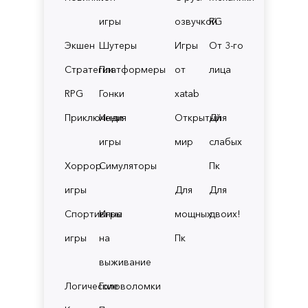
игры
озвучкой
RG
Экшен
Шутеры
Игры
От 3-го
Стратегии
Платформеры
от
лица
RPG
Гонки
xatab
Приключения
Инди
Открытый
Для
игры
мир
слабых
Хоррор
Симуляторы
Пк
игры
Для
Для
Спортивные
Игры
мощных
двоих!
игры
на
Пк
выживание
Логические
Головоломки