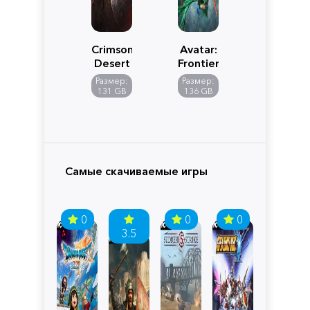
Crimson
Avatar:
Desert
Frontiers
of
Размер:
Размер:
Pandora
131 GB
136 GB
Самые скачиваемые игры
0
0
0
3.5