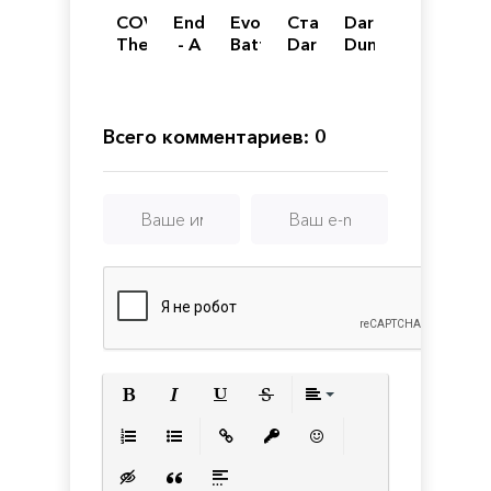
COVID:
Endzone
Evolution
Сталкер
Darkest
The
- A
Battle
Darkest
Dungeon:
Outbreak
World
Simulator:
Time:
The
Apart:
Prehistoric
Extended
Crimson
Save
Times
Court
the
Всего комментариев: 0
World
Edition
Полужирный
Курсив
Подчеркнутый
Зачеркнутый
Выравнивани
Нумерованный список
Маркированный список
Вставить ссылку
Вставить защищенную с
Вставить смайлик