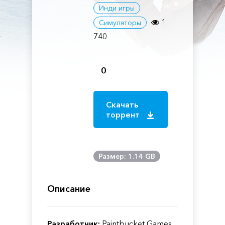
Инди игры
1
Симуляторы
740
0
Скачать
торрент
Размер: 1.14 GB
Описание
Разработчик:
Paintbucket Games