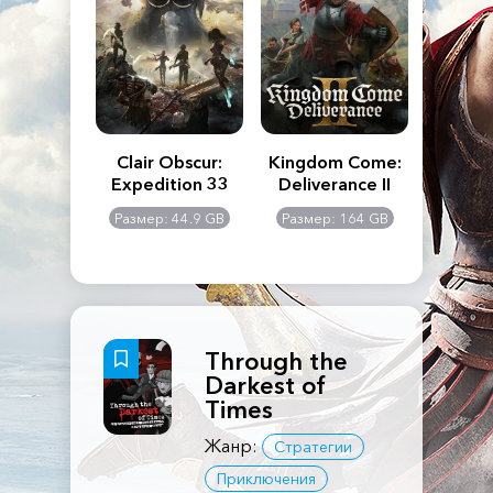
n's Creed
Clair Obscur:
Kingdom Come:
The La
dows
Expedition 33
Deliverance II
Pa
Rema
: 117 GB
Размер: 44.9 GB
Размер: 164 GB
Размер
Through the
Darkest of
Times
Жанр:
Стратегии
Приключения