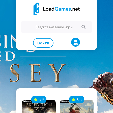
Войти
7
5.9
6.5