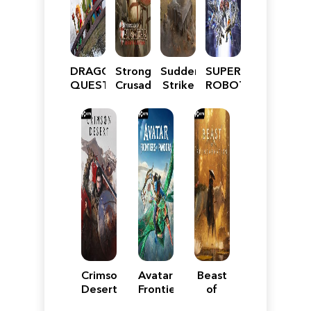
DRAGON
Stronghold
Sudden
SUPER
QUEST
Crusader:
Strike
ROBOT
VII
Definitive
5
WARS
Reimagined
Edition
Y
Crimson
Avatar:
Beast
Desert
Frontiers
of
of
Reincarnation