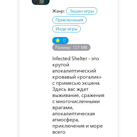
Жанр:
Экшен игры
Приключения
Инди игры
0
Размер: 107 MB
Infected Shelter – это
крутой
апокалиптический
кровавый «рогалик»
с примесью экшена.
Здесь вас ждет
выживание, сражения
с многочисленными
врагами,
апокалиптическая
атмосфера,
приключения и море
всего