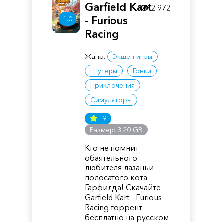
Garfield Kart
2 972
- Furious
1.0
Racing
Жанр:
Экшен игры
Шутеры
Гонки
Приключения
Симуляторы
9
Размер: 3.20 GB
Кто не помнит
обаятельного
любителя лазаньи –
полосатого кота
Гарфилда! Скачайте
Garfield Kart - Furious
Racing торрент
бесплатно на русском