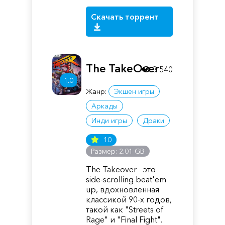
Скачать торрент
The TakeOver
3 540
1.0
Жанр:
Экшен игры
Аркады
Инди игры
Драки
10
Размер: 2.01 GB
The Takeover - это
side-scrolling beat'em
up, вдохновленная
классикой 90-х годов,
такой как "Streets of
Rage" и "Final Fight".