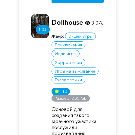
Dollhouse
3 078
1.3.0
Жанр:
Экшен игры
Приключения
Инди игры
Хоррор игры
Игры на выживание
Головоломки
10
Размер: 2.35 GB
Основой для
создания такого
мрачного ужастика
послужили
произведения