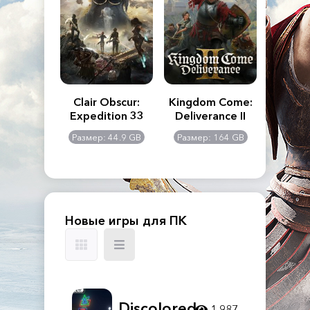
n's Creed
Clair Obscur:
Kingdom Come:
The La
dows
Expedition 33
Deliverance II
Pa
Rema
: 117 GB
Размер: 44.9 GB
Размер: 164 GB
Размер
Новые игры для ПК
Discolored
1 987