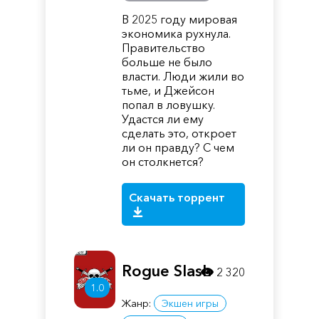
В 2025 году мировая
экономика рухнула.
Правительство
больше не было
власти. Люди жили во
тьме, и Джейсон
попал в ловушку.
Удастся ли ему
сделать это, откроет
ли он правду? С чем
он столкнется?
Скачать торрент
Rogue Slash
2 320
1.0
Жанр:
Экшен игры