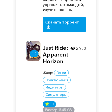
управлять командой,
изучить океаны, а
Скачать торрент
Just Ride:
2 930
Apparent
1.2
Horizon
Жанр:
Гонки
Приключения
Инди игры
Симуляторы
0
Размер: 5.45 GB