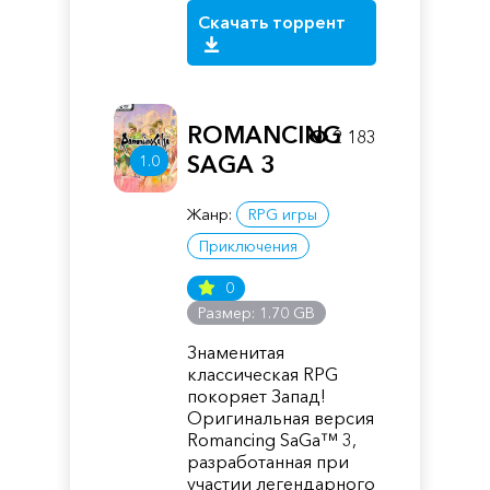
Скачать торрент
ROMANCING
2 183
SAGA 3
1.0
Жанр:
RPG игры
Приключения
0
Размер: 1.70 GB
Знаменитая
классическая RPG
покоряет Запад!
Оригинальная версия
Romancing SaGa™ 3,
разработанная при
участии легендарного