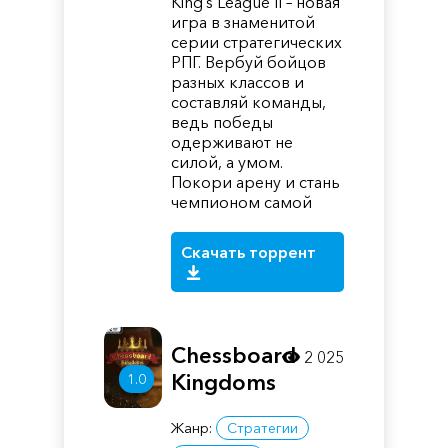
King’s League II – новая
игра в знаменитой
серии стратегических
РПГ. Вербуй бойцов
разных классов и
составляй команды,
ведь победы
одерживают не
силой, а умом.
Покори арену и стань
чемпионом самой
Скачать торрент
Chessboard
2 025
Kingdoms
1.0
Жанр:
Стратегии