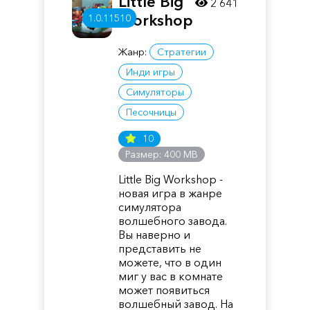
Little Big
2 641
Workshop
1.0.11510
Жанр:
Стратегии
Инди игры
Симуляторы
Песочницы
10
Размер: 400 MB
Little Big Workshop -
новая игра в жанре
симулятора
волшебного завода.
Вы наверно и
представить не
можете, что в один
миг у вас в комнате
может появиться
волшебный завод. На