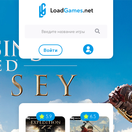
Войти
7
5.9
6.5