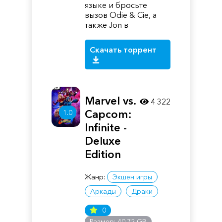
языке и бросьте
вызов Odie & Cie, а
также Jon в
Скачать торрент
Marvel vs.
4 322
Capcom:
1.0
Infinite -
Deluxe
Edition
Жанр:
Экшен игры
Аркады
Драки
0
Размер: 40.72 GB