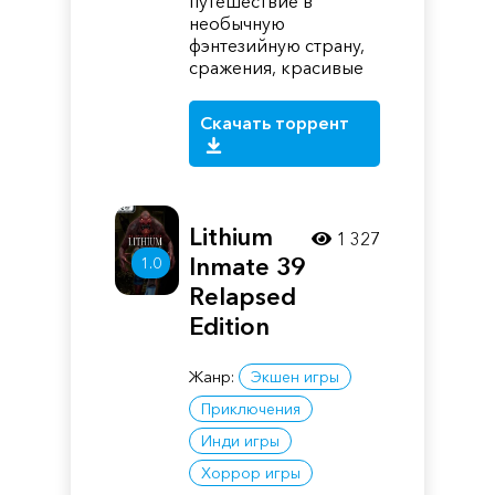
путешествие в
необычную
фэнтезийную страну,
сражения, красивые
Скачать торрент
Lithium
1 327
Inmate 39
1.0
Relapsed
Edition
Жанр:
Экшен игры
Приключения
Инди игры
Хоррор игры