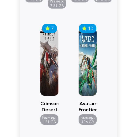
Размер:
Edition
7.31 GB
7
10
Crimson
Avatar:
Desert
Frontiers
of
Размер:
Размер:
Pandora
131 GB
136 GB