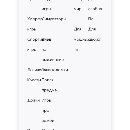
игры
мир
слабых
Хоррор
Симуляторы
Пк
игры
Для
Для
Спортивные
Игры
мощных
двоих!
игры
на
Пк
выживание
Логические
Головоломки
Квесты
Поиск
предме.
Драки
Игры
про
зомби