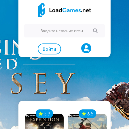
Войти
7
5.9
6.5