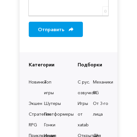
0
Отправить
Категории
Подборки
Новинки
Топ
С рус.
Механики
игры
озвучкой
RG
Экшен
Шутеры
Игры
От 3-го
Стратегии
Платформеры
от
лица
RPG
Гонки
xatab
Приключения
Инди
Открытый
Для