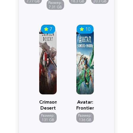
Reimagined
Definitive
Y
7.77 GB
18.3 GB
20.3 GB
Размер:
Edition
7.31 GB
7
10
Crimson
Avatar:
Desert
Frontiers
of
Размер:
Размер:
Pandora
131 GB
136 GB