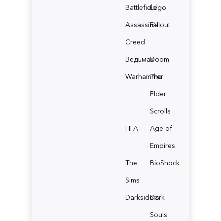
Battlefield
Lego
Assassin's
Fallout
Creed
Ведьмак
Doom
Warhammer
The
Elder
Scrolls
FIFA
Age of
Empires
The
BioShock
Sims
Darksiders
Dark
Souls