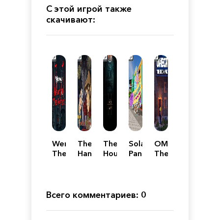
С этой игрой также
скачивают:
Werewolf:
The
The
Solar
OMEGA:
The
Hand
House
Panic:
The
Apocalypse
of
of
Utter
Beginning
—
Glory
Da
Distress
-
Heart
Vinci
Episode
of
2
1
Всего комментариев: 0
the
Forest