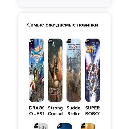
Самые ожидаемые новинки
DRAGON
Stronghold
Sudden
SUPER
QUEST
Crusader:
Strike
ROBOT
VII
Definitive
5
WARS
Reimagined
Edition
Y