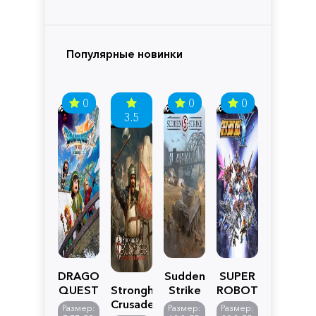
Популярные новинки
0
0
0
3.5
DRAGON
Sudden
SUPER
QUEST
Stronghold
Strike
ROBOT
VII
Crusader:
5
WARS
Размер:
Размер:
Размер: