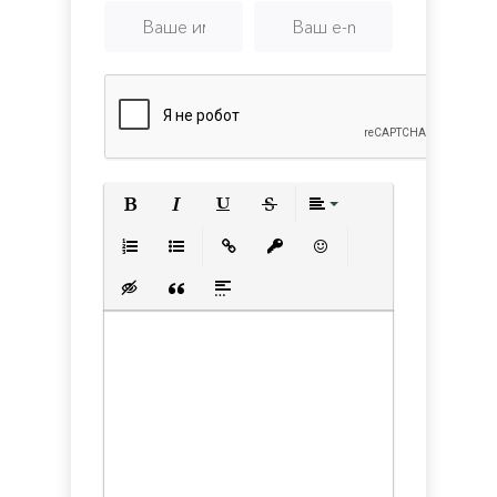
Полужирный
Курсив
Подчеркнутый
Зачеркнутый
Выравнивани
Нумерованный список
Маркированный список
Вставить ссылку
Вставить защищенную с
Вставить смайлик
Вставка скрытого текста
Вставка цитаты
Вставка спойлера