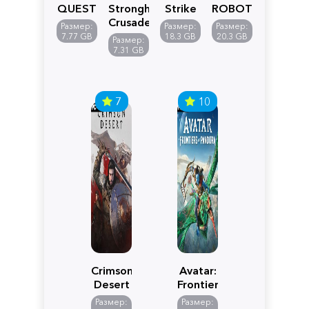
QUEST
Stronghold
Strike
ROBOT
VII
Crusader:
5
WARS
Размер:
Размер:
Размер:
Reimagined
Definitive
Y
7.77 GB
18.3 GB
20.3 GB
Размер:
Edition
7.31 GB
7
10
Crimson
Avatar:
Desert
Frontiers
of
Размер:
Размер: