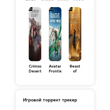
VII
Definitive
5
WARS
Reimagined
Edition
Y
Crimson
Avatar:
Beast
Desert
Frontiers
of
of
Reincarnation
Pandora
Игровой торрент трекер