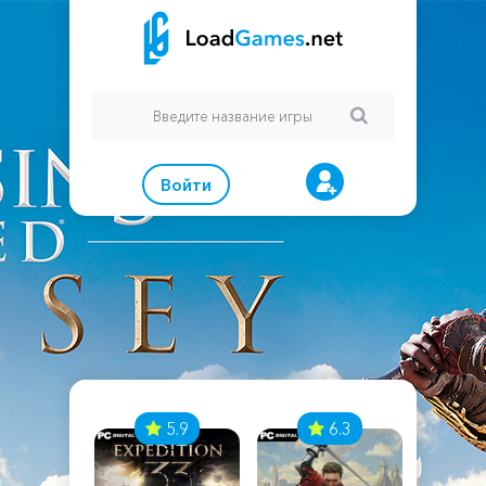
Войти
7
5.9
6.3