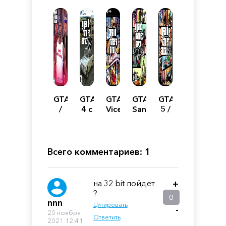
GTA
GTA
GTA
GTA
GTA
/
4 с
Vice
San
5 /
Grand
Русскими
City
Andreas
Grand
Theft
машинами
Theft
Auto:
Auto
San
V
Всего комментариев: 1
Andreas
Enhanced
-
Malinovka
на 32 bit пойдет
+
RP
?
0
nnn
Цитировать
-
20 ноября
Ответить
2021 12:41