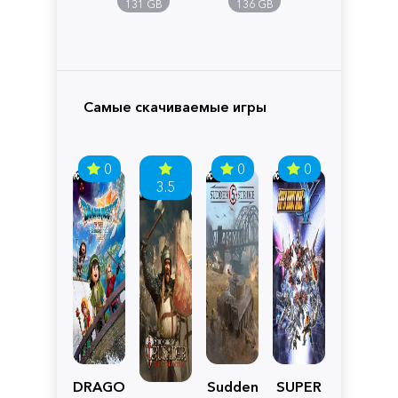
Pandora
131 GB
136 GB
Самые скачиваемые игры
0
0
0
3.5
DRAGON
Sudden
SUPER