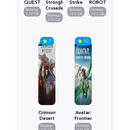
QUEST
Stronghold
Strike
ROBOT
VII
Crusader:
5
WARS
Размер:
Размер:
Размер:
Reimagined
Definitive
Y
7.77 GB
18.3 GB
20.3 GB
Размер:
Edition
7.31 GB
7
10
Crimson
Avatar:
Desert
Frontiers
of
Размер:
Размер:
Pandora
131 GB
136 GB