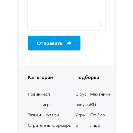
0
Отправить
Категории
Подборки
Новинки
Топ
С рус.
Механики
игры
озвучкой
RG
Экшен
Шутеры
Игры
От 3-го
Стратегии
Платформеры
от
лица