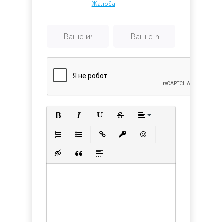
Жалоба
Полужирный
Курсив
Подчеркнутый
Зачеркнутый
Выравнивани
Нумерованный список
Маркированный список
Вставить ссылку
Вставить защищенную с
Вставить смайлик
Вставка скрытого текста
Вставка цитаты
Вставка спойлера