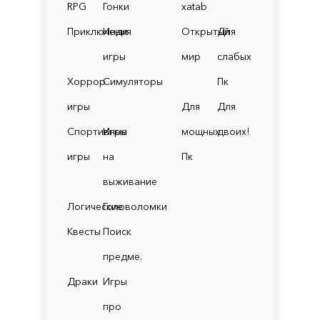
RPG
Гонки
xatab
Приключения
Инди
Открытый
Для
игры
мир
слабых
Хоррор
Симуляторы
Пк
игры
Для
Для
Спортивные
Игры
мощных
двоих!
игры
на
Пк
выживание
Логические
Головоломки
Квесты
Поиск
предме.
Драки
Игры
про