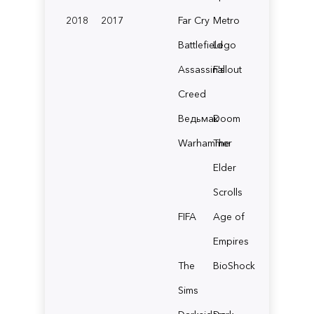
2018
2017
Far Cry
Metro
Battlefield
Lego
Assassin's
Fallout
Creed
Ведьмак
Doom
Warhammer
The
Elder
Scrolls
FIFA
Age of
Empires
The
BioShock
Sims