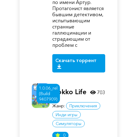
по имени Артур.
Протагонист является
бывшим детективом,
испытывающим
странные
галлюцинации и
страдающим от
проблем с
Скачать торрент
1.0.06_rel
Hokko Life
703
(Build
9407909)
Жанр:
Приключения
Инди игры
Симуляторы
0