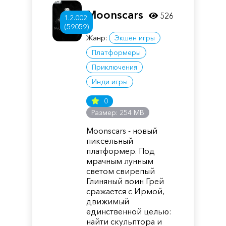
Moonscars
526
1.2.002
(59059)
Жанр:
Экшен игры
Платформеры
Приключения
Инди игры
0
Размер: 254 MB
Moonscars - новый
пиксельный
платформер. Под
мрачным лунным
светом свирепый
Глиняный воин Грей
сражается с Ирмой,
движимый
единственной целью:
найти скульптора и