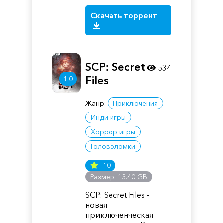
Скачать торрент
SCP: Secret
534
Files
1.0
Жанр:
Приключения
Инди игры
Хоррор игры
Головоломки
10
Размер: 13.40 GB
SCP: Secret Files -
новая
приключенческая