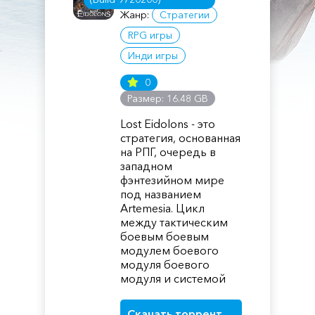
Жанр:
Стратегии
RPG игры
Инди игры
0
Размер: 16.48 GB
Lost Eidolons - это
стратегия, основанная
на РПГ, очередь в
западном
фэнтезийном мире
под названием
Artemesia. Цикл
между тактическим
боевым боевым
модулем боевого
модуля боевого
модуля и системой
Скачать торрент