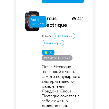
Circus
441
Build
Electrique
9415991
Жанр:
Стратегии
Инди игры
0
Размер: 4.38 GB
Circus Electrique
названный в честь
самого популярного
альтернативного
развлечения
Лондона, Circus
Electrique сочетает в
себе сюжетно-
ролевые игры,