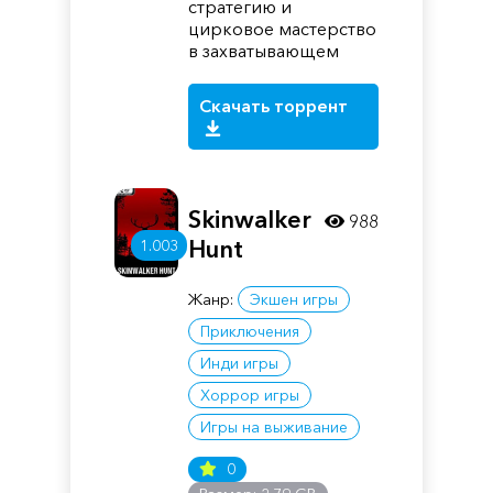
стратегию и
цирковое мастерство
в захватывающем
Скачать торрент
Skinwalker
988
Hunt
1.003
Жанр:
Экшен игры
Приключения
Инди игры
Хоррор игры
Игры на выживание
0