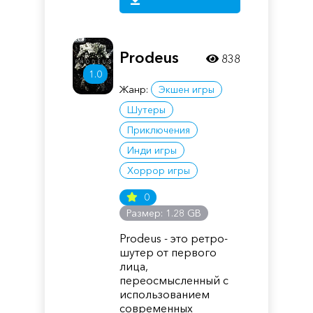
Prodeus
838
1.0
Жанр:
Экшен игры
Шутеры
Приключения
Инди игры
Хоррор игры
0
Размер: 1.28 GB
Prodeus - это ретро-
шутер от первого
лица,
переосмысленный с
использованием
современных