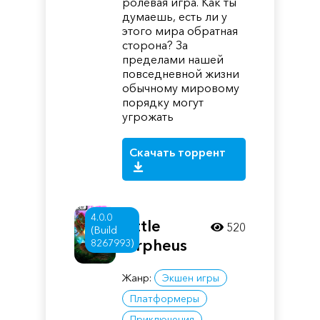
ролевая игра. Как ты
думаешь, есть ли у
этого мира обратная
сторона? За
пределами нашей
повседневной жизни
обычному мировому
порядку могут
угрожать
Скачать торрент
4.0.0
Little
520
(Build
Orpheus
8267993)
Жанр:
Экшен игры
Платформеры
Приключения