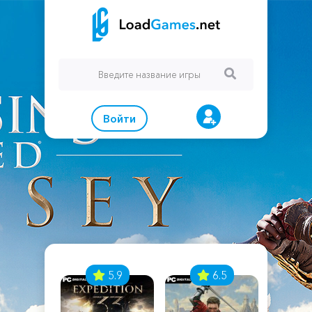
Войти
7
5.9
6.5