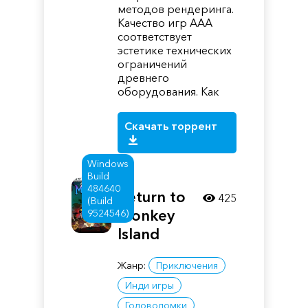
методов рендеринга.
Качество игр AAA
соответствует
эстетике технических
ограничений
древнего
оборудования. Как
Скачать торрент
Windows
Build
484640
Return to
425
(Build
Monkey
9524546)
Island
Жанр:
Приключения
Инди игры
Головоломки