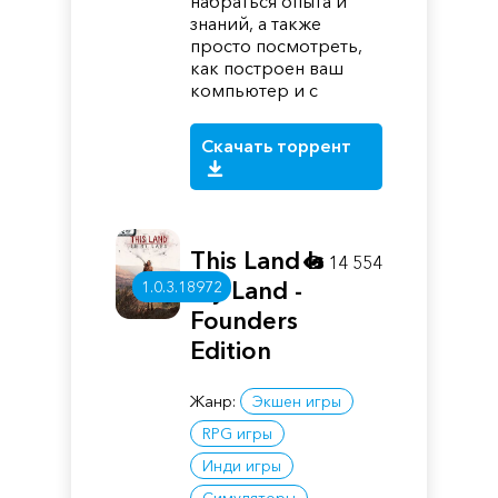
набраться опыта и
знаний, а также
просто посмотреть,
как построен ваш
компьютер и с
Скачать торрент
This Land Is
14 554
My Land -
1.0.3.18972
Founders
Edition
Жанр:
Экшен игры
RPG игры
Инди игры