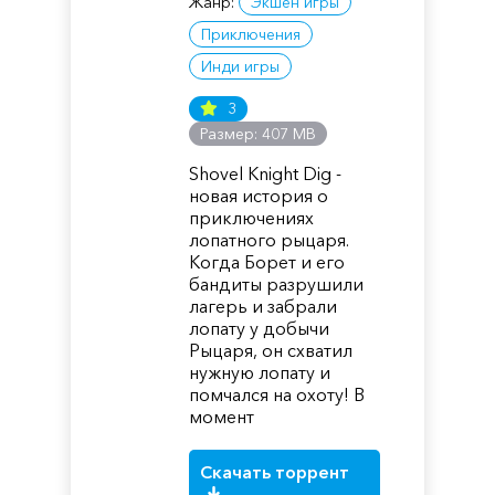
Жанр:
Экшен игры
Приключения
Инди игры
3
Размер: 407 MB
Shovel Knight Dig -
новая история о
приключениях
лопатного рыцаря.
Когда Борет и его
бандиты разрушили
лагерь и забрали
лопату у добычи
Рыцаря, он схватил
нужную лопату и
помчался на охоту! В
момент
Скачать торрент