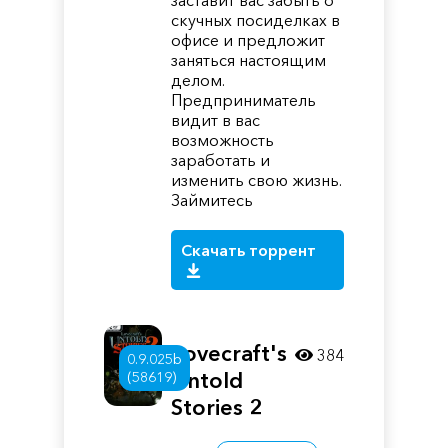
заставит вас забыть о
скучных посиделках в
офисе и предложит
заняться настоящим
делом.
Предприниматель
видит в вас
возможность
заработать и
изменить свою жизнь.
Займитесь
Скачать торрент
Lovecraft's
384
0.9.025b
Untold
(58619)
Stories 2