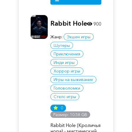
Rabbit Hole
900
Жанр:
Экшен игры
Шутеры
Приключения
Инди игры
Хоррор игры
Игры на выживание
Головоломки
Стелс игры
0
Размер: 10.58 GB
Rabbit Hole (Кроличья
нора) - мистический