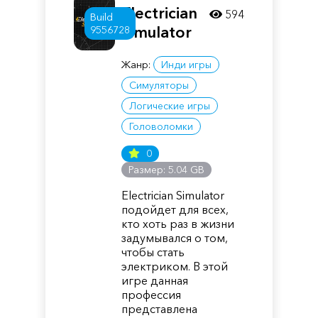
Electrician
594
Build
Simulator
9556728
Жанр:
Инди игры
Симуляторы
Логические игры
Головоломки
0
Размер: 5.04 GB
Electrician Simulator
подойдет для всех,
кто хоть раз в жизни
задумывался о том,
чтобы стать
электриком. В этой
игре данная
профессия
представлена