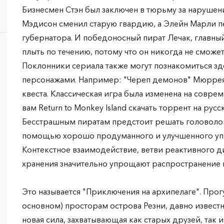
Бизнесмен Стэн был заключен в тюрьму за нарушен
Мэдисон сменил старую гвардию, а Элейн Марли п
губернатора. И победоносный пират Лечак, главны
плыть по течению, потому что он никогда не сможет
Поклонники сериала также могут познакомиться зд
персонажами. Например: "Череп демонов" Мюррея
квеста. Классическая игра была изменена на совре
вам Return to Monkey Island скачать торрент на русс
Бесстрашным пиратам предстоит решать головолом
помощью хорошо продуманного и улучшенного уп
Контекстное взаимодействие, ветви реактивного д
хранения значительно упрощают распространение 
Это называется "Приключения на архипелаге". Про
основном) просторам острова Резни, давно известн
новая сила, захватывающая как старых друзей, так 