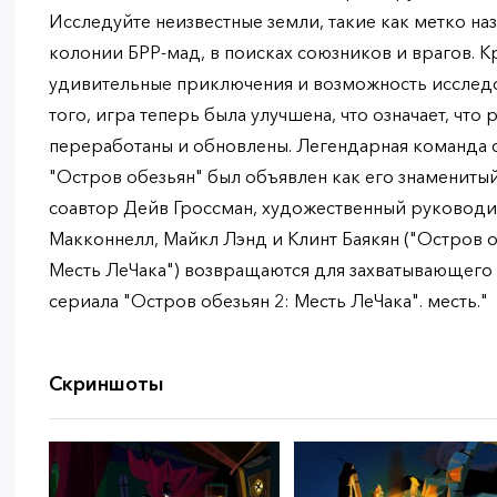
Исследуйте неизвестные земли, такие как метко на
колонии БРР-мад, в поисках союзников и врагов. К
удивительные приключения и возможность исследо
того, игра теперь была улучшена, что означает, чт
переработаны и обновлены. Легендарная команда с
"Остров обезьян" был объявлен как его знаменитый
соавтор Дейв Гроссман, художественный руководи
Макконнелл, Майкл Лэнд и Клинт Баякян ("Остров о
Месть ЛеЧака") возвращаются для захватывающего
сериала "Остров обезьян 2: Месть ЛеЧака". месть."
Скриншоты