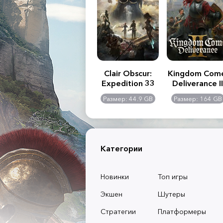
.R. 2:
Assassin's Creed
Clair Obscur:
Kingdom Com
of
Shadows
Expedition 33
Deliverance II
l -
0 GB
Размер: 117 GB
Размер: 44.9 GB
Размер: 164 GB
dition
Категории
Новинки
Топ игры
Экшен
Шутеры
Стратегии
Платформеры