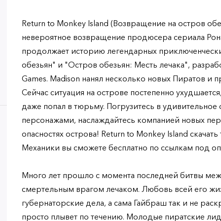
Return to Monkey Island (Возвращение на остров обе
невероятное возвращение продюсера сериала Рона
продолжает историю легендарных приключенчески
обезьян" и "Остров обезьян: Месть лечака", разрабо
Games. Madison нанял несколько новых Пиратов и 
Сейчас ситуация на острове постепенно ухудшается,
даже попал в тюрьму. Погрузитесь в удивительно
персонажами, наслаждайтесь компанией новых пер
опасностях острова! Return to Monkey Island скачать
Механики вы сможете бесплатно по ссылкам под о
Много лет прошло с момента последней битвы меж
смертельным врагом лечаком. Любовь всей его жиз
губернаторские дела, а сама Гайбраш так и не рас
просто плывет по течению. Молодые пиратские л