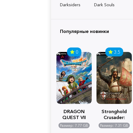
Darksiders
Dark Souls
Популярные новинки
0
3.5
DRAGON
Stronghold
QUEST VII
Crusader:
Reimagined
Definitive
Размер: 7.77 GB
Размер: 7.31 GB
Edition