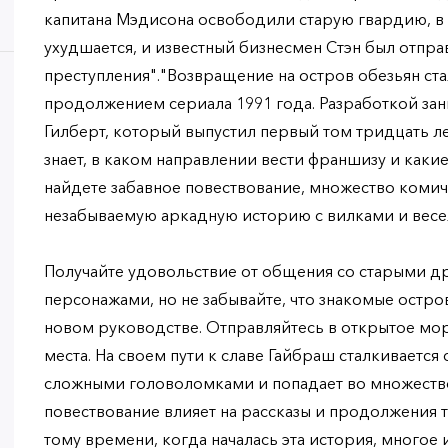
капитана Мэдисона освободили старую гвардию, в 
ухудшается, и известный бизнесмен Стэн был отпра
преступления"."Возвращение на остров обезьян с
продолжением сериала 1991 года. Разработкой за
Гилберт, который выпустил первый том тридцать лет
знает, в каком направлении вести франшизу и каки
найдете забавное повествование, множество комич
незабываемую аркадную историю с вилками и весе
Получайте удовольствие от общения со старыми д
персонажами, но не забывайте, что знакомые остро
новом руководстве. Отправляйтесь в открытое мор
места. На своем пути к славе Гайбраш сталкивается
сложными головоломками и попадает во множество
повествование влияет на рассказы и продолжения т
тому времени, когда началась эта история, многое