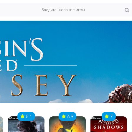
8.1
6.9
7