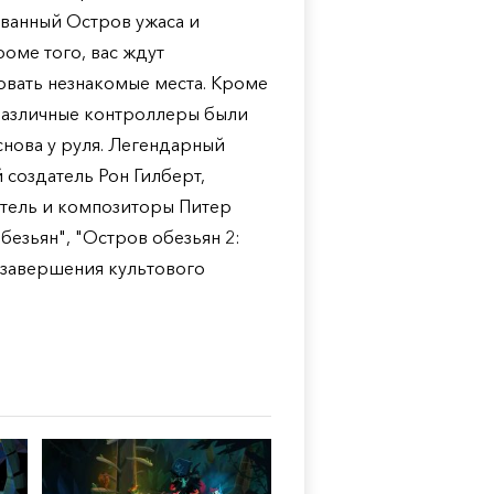
званный Остров ужаса и
роме того, вас ждут
вать незнакомые места. Кроме
о различные контроллеры были
нова у руля. Легендарный
 создатель Рон Гилберт,
тель и композиторы Питер
безьян", "Остров обезьян 2:
 завершения культового