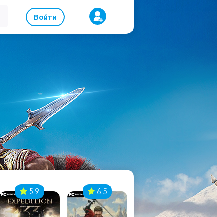
Войти
5.9
6.5
8.1