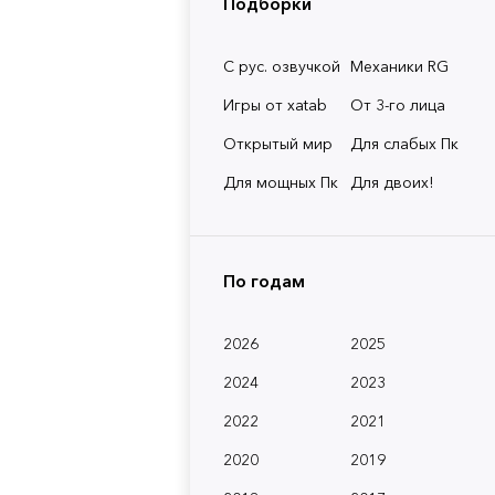
Подборки
С рус. озвучкой
Механики RG
Игры от xatab
От 3-го лица
Открытый мир
Для слабых Пк
Для мощных Пк
Для двоих!
По годам
2026
2025
2024
2023
2022
2021
2020
2019