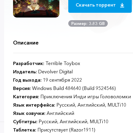
Скачать торрент
Размер: 3.83 GB
Описание
Разработчик:
Terrible Toybox
Издатель:
Devolver Digital
Год выхода:
19 сентября 2022
Версия:
Windows Build 484640 (Build 9524546)
Категория:
Приключения Инди игры Головоломки
Язык интерфейса:
Русский, Английский, MULTi10
Язык озвучки:
Английский
Субтитры:
Русский, Английский, MULTi10
Таблетка:
Присутствует (Razor1911)