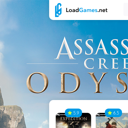
7
5.9
6.5