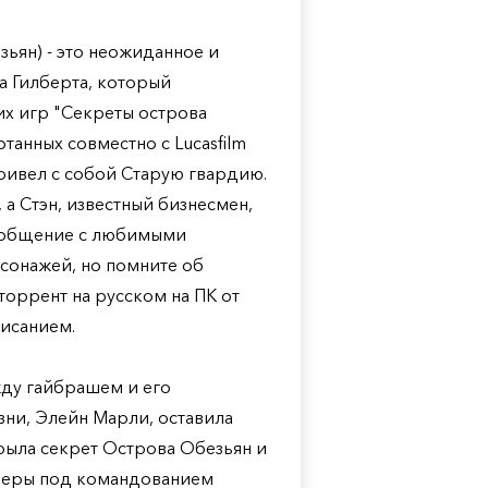
зьян) - это неожиданное и
 Гилберта, который
х игр "Секреты острова
танных совместно с Lucasfilm
привел с собой Старую гвардию.
 а Стэн, известный бизнесмен,
е общение с любимыми
сонажей, но помните об
 торрент на русском на ПК от
писанием.
ду гайбрашем и его
ни, Элейн Марли, оставила
крыла секрет Острова Обезьян и
идеры под командованием