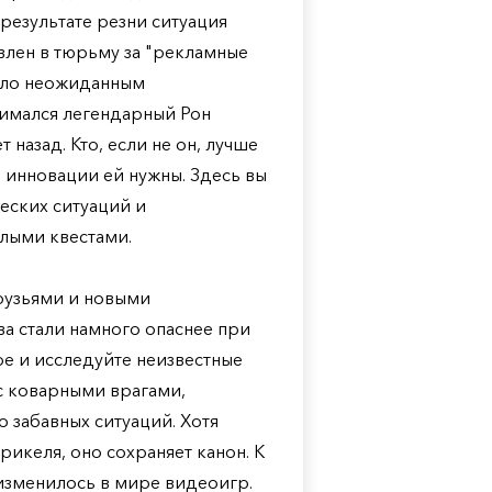
результате резни ситуация
влен в тюрьму за "рекламные
тало неожиданным
нимался легендарный Рон
 назад. Кто, если не он, лучше
е инновации ей нужны. Здесь вы
еских ситуаций и
лыми квестами.
рузьями и новыми
ва стали намного опаснее при
е и исследуйте неизвестные
 с коварными врагами,
 забавных ситуаций. Хотя
рикеля, оно сохраняет канон. К
 изменилось в мире видеоигр.