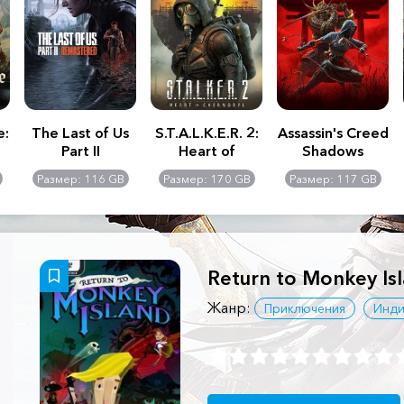
e:
The Last of Us
S.T.A.L.K.E.R. 2:
Assassin's Creed
Part II
Heart of
Shadows
Remastered
Chernobyl -
Размер: 116 GB
Размер: 170 GB
Размер: 117 GB
Ultimate Edition
Return to Monkey Is
Жанр:
Приключения
Инди