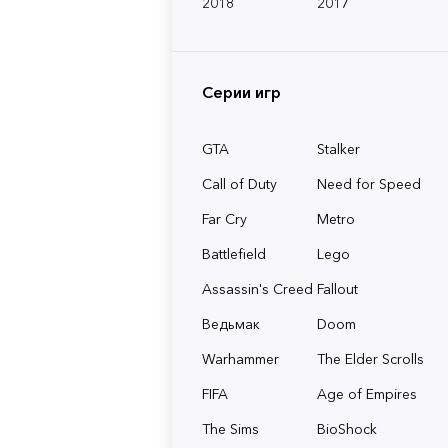
2018
2017
Серии игр
GTA
Stalker
Call of Duty
Need for Speed
Far Cry
Metro
Battlefield
Lego
Assassin's Creed
Fallout
Ведьмак
Doom
Warhammer
The Elder Scrolls
FIFA
Age of Empires
The Sims
BioShock