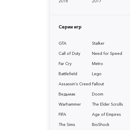
2018
2017
Серии игр
GTA
Stalker
Call of Duty
Need for Speed
Far Cry
Metro
Battlefield
Lego
Assassin's Creed
Fallout
Ведьмак
Doom
Warhammer
The Elder Scrolls
FIFA
Age of Empires
The Sims
BioShock