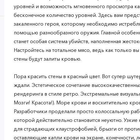
уровней и возможность мгновенного просмотра ка
бесконечное количество уровней. Здесь вам предст
закаленного героя, которому необходимо истребля
помощью разнообразного оружия. Главной особен
станет особая система убийств, наполненная жесто
Настройтесь на тотальное мясо, ведь как только вы
стены будут залиты кровью.
Пора красить стены в красный цвет. Вот супер шуте
ждали. Эстетическое сочетание высококачественн
рендеринга в стиле ретро. Экстремальные визуаль
Мозги! Красота!). Море крови и восхитительно кро
Разработчики проделали просто колоссальную рабо
которой действительно становится неуютно. Узкие
для страдающих клаустрофобией, брызги от проти
оставляющие капли крови на экране, конечности, л