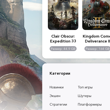
.R. 2:
Assassin's Creed
Clair Obscur:
Kingdom Com
of
Shadows
Expedition 33
Deliverance II
l -
0 GB
Размер: 117 GB
Размер: 44.9 GB
Размер: 164 GB
dition
Категории
Новинки
Топ игры
Экшен
Шутеры
Стратегии
Платформеры