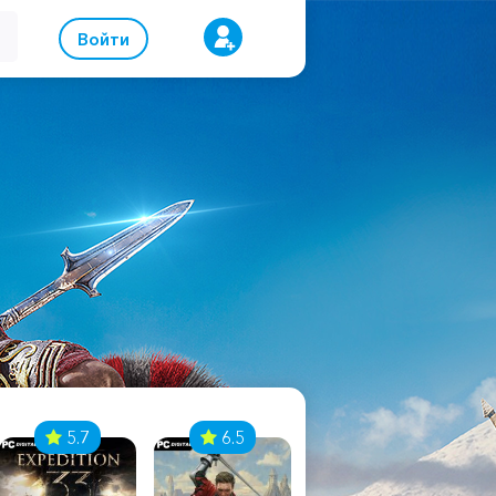
Войти
5.7
6.5
8.1