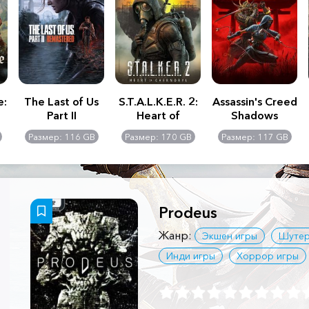
e:
The Last of Us
S.T.A.L.K.E.R. 2:
Assassin's Creed
Part II
Heart of
Shadows
Remastered
Chernobyl -
Размер: 116 GB
Размер: 170 GB
Размер: 117 GB
Ultimate Edition
Prodeus
Жанр:
Экшен игры
Шуте
Инди игры
Хоррор игры