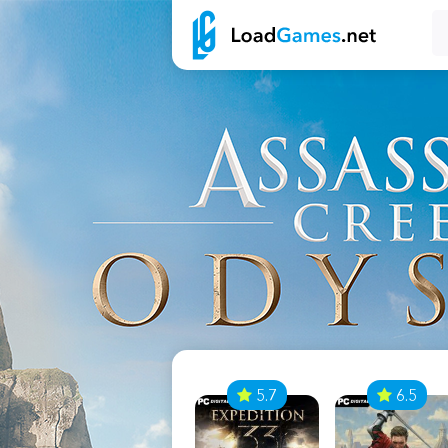
7
5.7
6.5