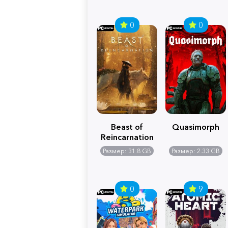
0
0
Beast of
Quasimorph
Reincarnation
Размер: 31.8 GB
Размер: 2.33 GB
0
9