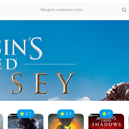
8.1
6.9
7