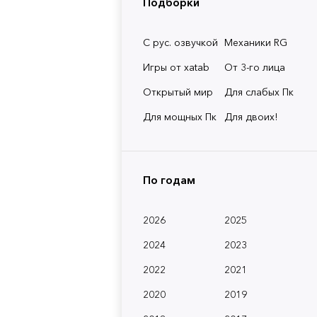
Подборки
С рус. озвучкой
Механики RG
Игры от xatab
От 3-го лица
Открытый мир
Для слабых Пк
Для мощных Пк
Для двоих!
По годам
2026
2025
2024
2023
2022
2021
2020
2019