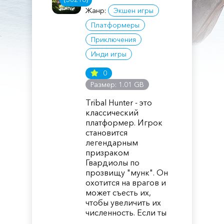
Жанр:
Экшен игры
Платформеры
Приключения
Инди игры
0
Размер: 1.01 GB
Tribal Hunter - это
классический
платформер. Игрок
становится
легендарным
призраком
Гвардиолы по
прозвищу "мунк". Он
охотится на врагов и
может съесть их,
чтобы увеличить их
численность. Если ты