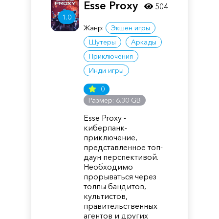
Esse Proxy
504
1.0
Жанр:
Экшен игры
Шутеры
Аркады
Приключения
Инди игры
0
Размер: 6.30 GB
Esse Proxy -
киберпанк-
приключение,
представленное топ-
даун перспективой.
Необходимо
прорываться через
толпы бандитов,
культистов,
правительственных
агентов и других