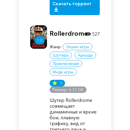
Скачать торрент
Rollerdrome
527
1.0
Жанр:
Экшен игры
Шутеры
Аркады
Приключения
Инди игры
0
Размер: 4.32 GB
Шутер Rollerdrome
совмещает
динамичные и яркие
бои, плавную
графику, вид от
третьего лица и