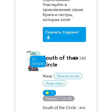
Участвуйте в
приключениях своих
брата и сестры,
которые хотят
Скачать торрент
South of the
540
23
Circle
(57608)
Жанр:
Приключения
Инди игры
0
Размер: 1.06 GB
South of the Circle - это