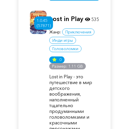
Lost in Play
535
1.0.45
(57871)
Жанр:
Приключения
Инди игры
Головоломки
0
Размер: 1.11 GB
Lost in Play - это
путешествие в мир
детского
воображения,
наполненный
тщательно
продуманными
головоломками и
красочными
персонажами.