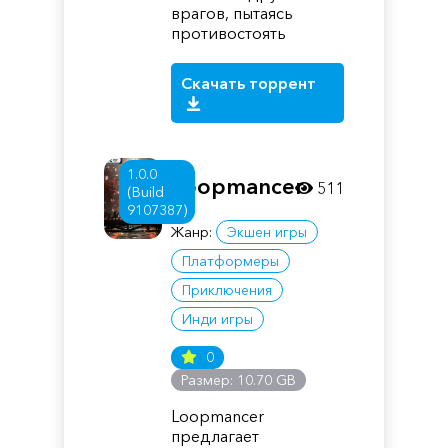
врагов, пытаясь
противостоять
Скачать торрент
1.0.0
Loopmancer
511
(Build
9107387)
Жанр:
Экшен игры
Платформеры
Приключения
Инди игры
0
Размер: 10.70 GB
Loopmancer
предлагает