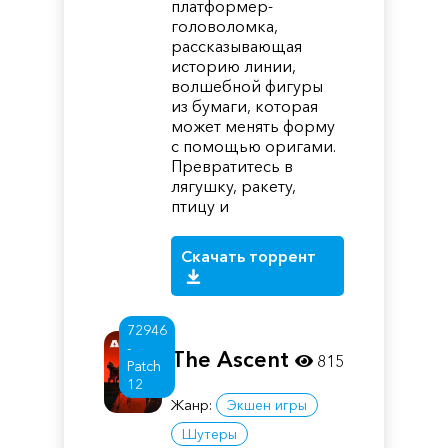
платформер-
головоломка,
рассказывающая
историю линии,
волшебной фигуры
из бумаги, которая
может менять форму
с помощью оригами.
Превратитесь в
лягушку, ракету,
птицу и
Скачать торрент
72946
-
The Ascent
815
Patch
12
Жанр:
Экшен игры
Шутеры