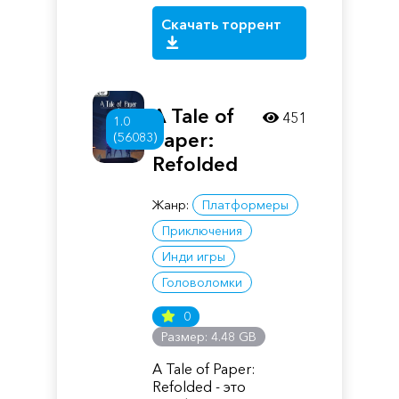
Скачать торрент
A Tale of
451
1.0
Paper:
(56083)
Refolded
Жанр:
Платформеры
Приключения
Инди игры
Головоломки
0
Размер: 4.48 GB
A Tale of Paper:
Refolded - это