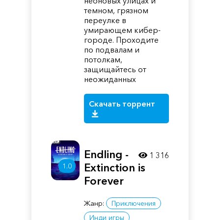
неоновых улицах и
темном, грязном
переулке в
умирающем кибер-
городе. Проходите
по подвалам и
потолкам,
защищайтесь от
неожиданных
Скачать торрент
Endling -
1 316
Extinction is
1.0
Forever
Жанр:
Приключения
Инди игры