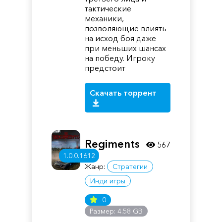
тактические
механики,
позволяющие влиять
на исход боя даже
при меньших шансах
на победу. Игроку
предстоит
Скачать торрент
Regiments
567
1.0.0.1612
Жанр:
Стратегии
Инди игры
0
Размер: 4.58 GB