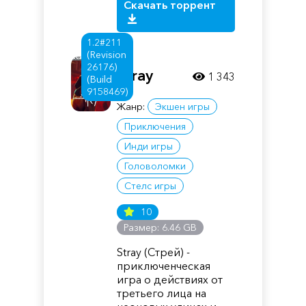
Скачать торрент
1.2#211
(Revision
26176)
Stray
1 343
(Build
9158469)
Жанр:
Экшен игры
Приключения
Инди игры
Головоломки
Стелс игры
10
Размер: 6.46 GB
Stray (Стрей) -
приключенческая
игра о действиях от
третьего лица на