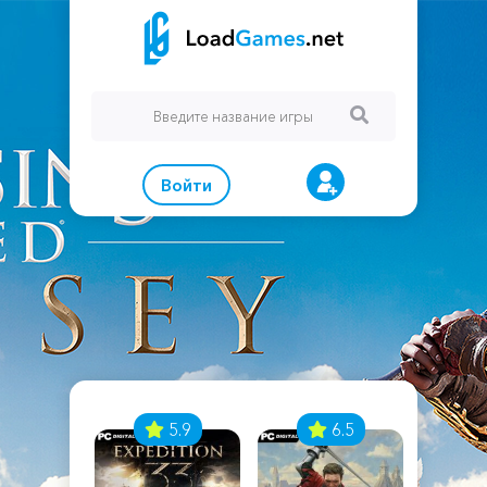
Войти
7
5.9
6.5