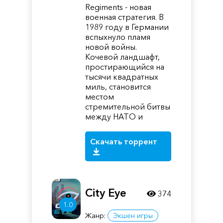
Regiments - новая
военная стратегия. В
1989 году в Германии
вспыхнуло пламя
новой войны.
Кочевой ландшафт,
простирающийся на
тысячи квадратных
миль, становится
местом
стремительной битвы
между НАТО и
Скачать торрент
City Eye
374
1.0
Жанр:
Экшен игры