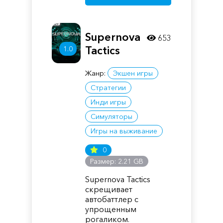
Supernova
653
Tactics
1.0
Жанр:
Экшен игры
Стратегии
Инди игры
Симуляторы
Игры на выживание
0
Размер: 2.21 GB
Supernova Tactics
скрещивает
автобаттлер с
упрощенным
рогаликом.