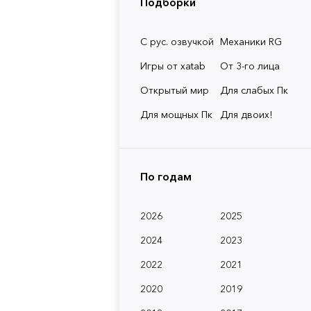
Подборки
С рус. озвучкой
Механики RG
Игры от xatab
От 3-го лица
Открытый мир
Для слабых Пк
Для мощных Пк
Для двоих!
По годам
2026
2025
2024
2023
2022
2021
2020
2019