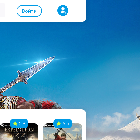
Войти
5.9
6.5
8.1