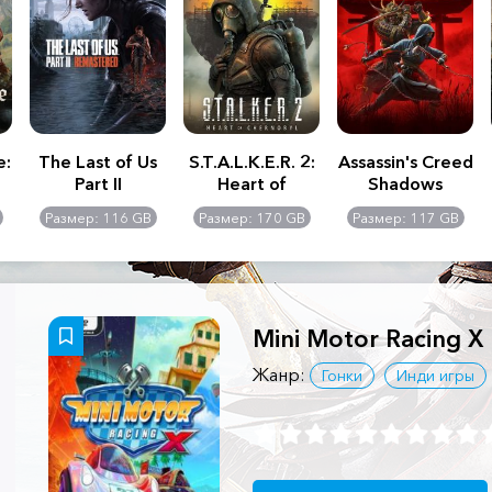
e:
The Last of Us
S.T.A.L.K.E.R. 2:
Assassin's Creed
Part II
Heart of
Shadows
Remastered
Chernobyl -
Размер: 116 GB
Размер: 170 GB
Размер: 117 GB
Ultimate Edition
Mini Motor Racing X
Жанр:
Гонки
Инди игры