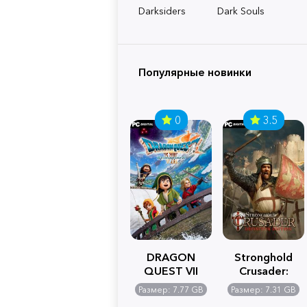
Darksiders
Dark Souls
Популярные новинки
0
3.5
DRAGON
Stronghold
QUEST VII
Crusader:
Reimagined
Definitive
Размер: 7.77 GB
Размер: 7.31 GB
Edition