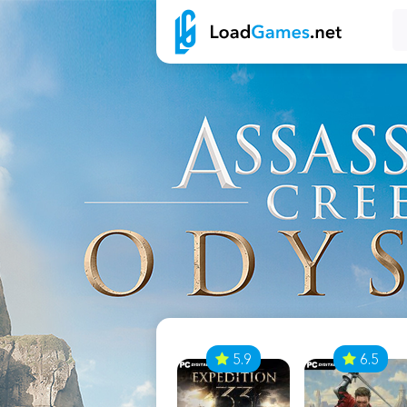
7
5.9
6.5