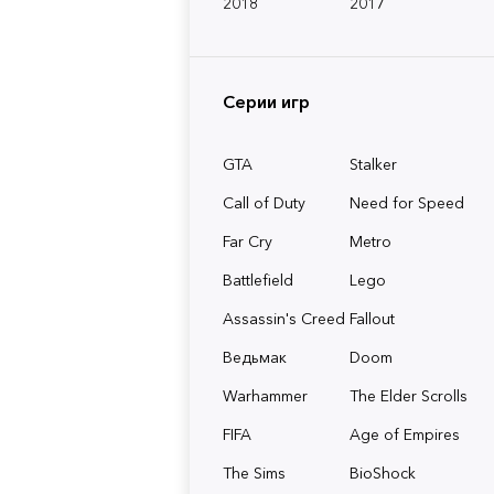
2018
2017
Серии игр
GTA
Stalker
Call of Duty
Need for Speed
Far Cry
Metro
Battlefield
Lego
Assassin's Creed
Fallout
Ведьмак
Doom
Warhammer
The Elder Scrolls
FIFA
Age of Empires
The Sims
BioShock