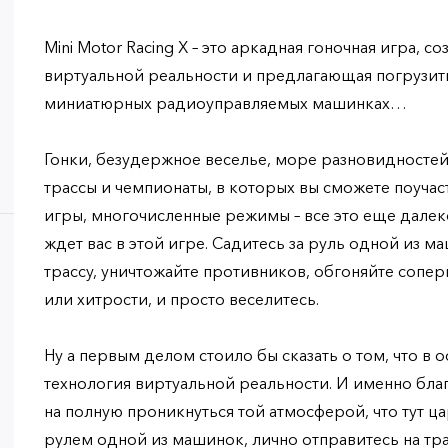
Mini Motor Racing X – это аркадная гоночная игра, с
виртуальной реальности и предлагающая погрузить
миниатюрных радиоуправляемых машинках…
Гонки, безудержное веселье, море разновидносте
трассы и чемпионаты, в которых вы сможете поуча
игры, многочисленные режимы – все это еще далеко
ждет вас в этой игре. Садитесь за руль одной из м
трассу, уничтожайте противников, обгоняйте сопер
или хитрости, и просто веселитесь.
Ну а первым делом стоило бы сказать о том, что в 
технология виртуальной реальности. И именно бла
на полную проникнуться той атмосферой, что тут ца
рулем одной из машинок, лично отправитесь на тра