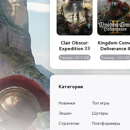
.R. 2:
Assassin's Creed
Clair Obscur:
Kingdom Com
of
Shadows
Expedition 33
Deliverance II
l -
0 GB
Размер: 117 GB
Размер: 44.9 GB
Размер: 164 GB
dition
Категории
Новинки
Топ игры
Экшен
Шутеры
Стратегии
Платформеры