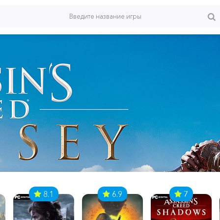
8.1
6.9
7