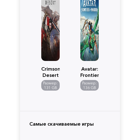
Crimson
Avatar:
Desert
Frontiers
of
Размер:
Размер:
Pandora
131 GB
136 GB
Самые скачиваемые игры