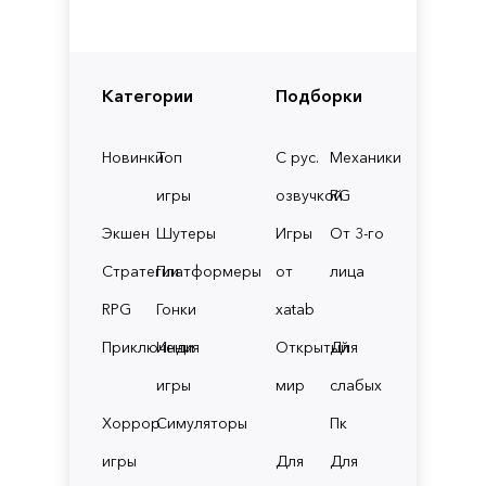
Категории
Подборки
Новинки
Топ
С рус.
Механики
игры
озвучкой
RG
Экшен
Шутеры
Игры
От 3-го
Стратегии
Платформеры
от
лица
RPG
Гонки
xatab
Приключения
Инди
Открытый
Для
игры
мир
слабых
Хоррор
Симуляторы
Пк
игры
Для
Для