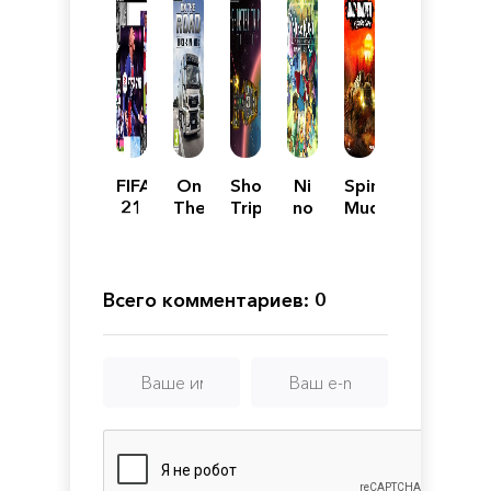
FIFA
On
Shortest
Ni
Spintires:
21
The
Trip
no
MudRunner
Road
to
Kuni
-
Earth
Wrath
Truck
of
Simulator
the
Всего комментариев: 0
White
Witch
Remastered