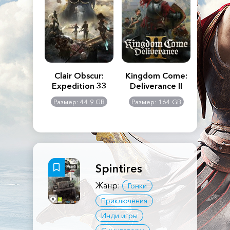
n's Creed
Clair Obscur:
Kingdom Come:
The La
dows
Expedition 33
Deliverance II
Pa
Rema
: 117 GB
Размер: 44.9 GB
Размер: 164 GB
Размер
Spintires
Жанр:
Гонки
Приключения
Инди игры