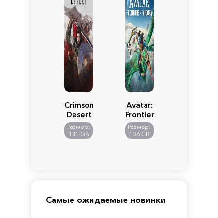
Crimson
Avatar:
Desert
Frontiers
of
Размер:
Размер:
Pandora
131 GB
136 GB
Самые ожидаемые новинки