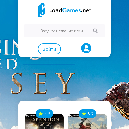
Войти
7
5.9
6.3