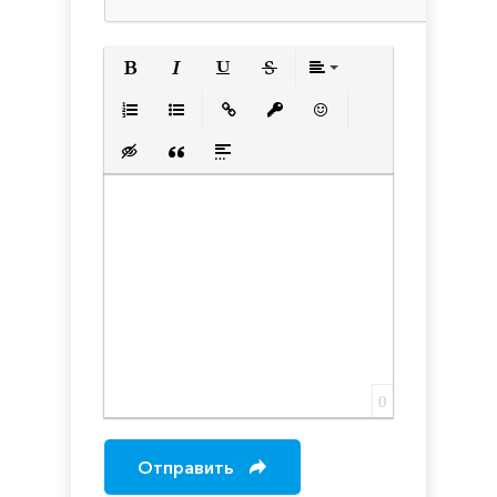
Полужирный
Курсив
Подчеркнутый
Зачеркнутый
Выравнивани
Нумерованный список
Маркированный список
Вставить ссылку
Вставить защищенную с
Вставить смайлик
Вставка скрытого текста
Вставка цитаты
Вставка спойлера
0
Отправить