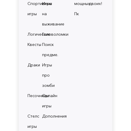
Спортивные
Игры
мощных
двоих!
игры
на
Пк
выживание
Логические
Головоломки
Квесты
Поиск
предме.
Драки
Игры
про
зомби
Песочницы
Онлайн
игры
Стелс
Дополнения
игры