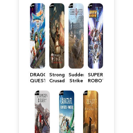
DRAGON
Stronghold
Sudden
SUPER
QUEST
Crusader:
Strike
ROBOT
VII
Definitive
5
WARS
Reimagined
Edition
Y