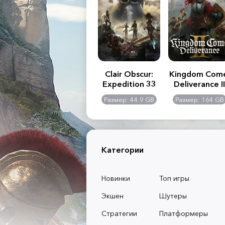
.R. 2:
Assassin's Creed
Clair Obscur:
Kingdom Com
of
Shadows
Expedition 33
Deliverance II
l -
0 GB
Размер: 117 GB
Размер: 44.9 GB
Размер: 164 GB
dition
Категории
Новинки
Топ игры
Экшен
Шутеры
Стратегии
Платформеры