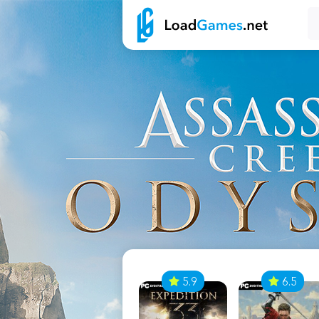
7
5.9
6.5