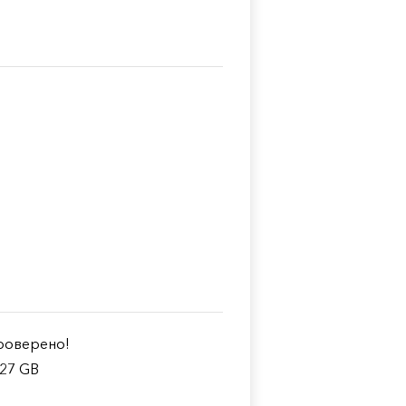
1
оверено!
.27 GB