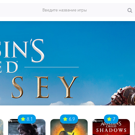
8.1
6.9
7