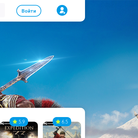
Войти
5.9
6.5
8.1