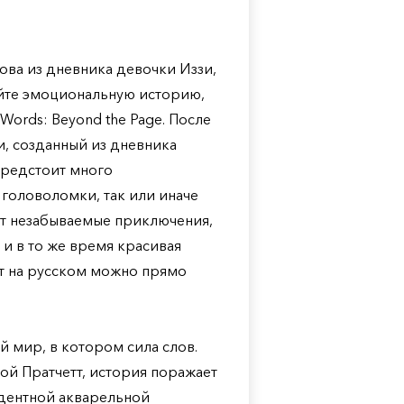
лова из дневника девочки Иззи,
йте эмоциональную историю,
Words: Beyond the Page. После
и, созданный из дневника
предстоит много
 головоломки, так или иначе
дут незабываемые приключения,
 и в то же время красивая
ент на русском можно прямо
й мир, в котором сила слов.
ой Пратчетт, история поражает
дентной акварельной