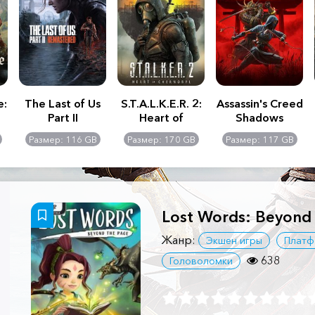
e:
The Last of Us
S.T.A.L.K.E.R. 2:
Assassin's Creed
Part II
Heart of
Shadows
Remastered
Chernobyl -
Размер: 116 GB
Размер: 170 GB
Размер: 117 GB
Ultimate Edition
Lost Words: Beyond
Жанр:
Экшен игры
Плат
638
Головоломки