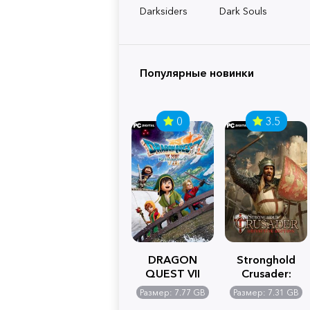
Darksiders
Dark Souls
Популярные новинки
0
3.5
DRAGON
Stronghold
QUEST VII
Crusader:
Reimagined
Definitive
Размер: 7.77 GB
Размер: 7.31 GB
Edition