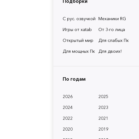
Подборки
С рус. озвучкой
Механики RG
Игры от xatab
От 3-го лица
Открытый мир
Для слабых Пк
Для мощных Пк
Для двоих!
По годам
2026
2025
2024
2023
2022
2021
2020
2019