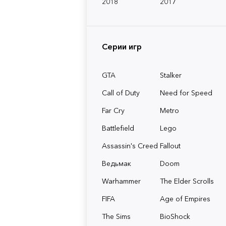
2018
2017
Серии игр
GTA
Stalker
Call of Duty
Need for Speed
Far Cry
Metro
Battlefield
Lego
Assassin's Creed
Fallout
Ведьмак
Doom
Warhammer
The Elder Scrolls
FIFA
Age of Empires
The Sims
BioShock