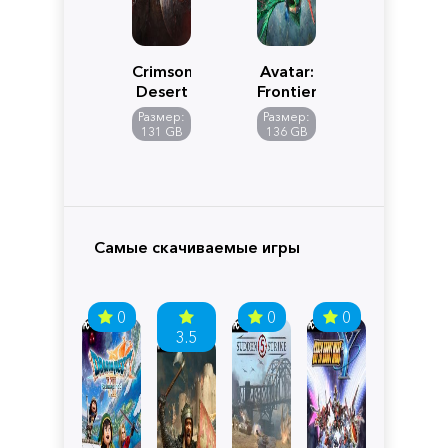
Crimson
Avatar:
Desert
Frontiers
of
Размер:
Размер:
Pandora
131 GB
136 GB
Самые скачиваемые игры
0
0
0
3.5