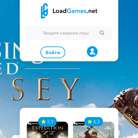
Войти
7
5.9
6.3