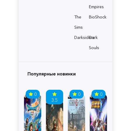
Empires
The
BioShock
Sims
Darksiders
Dark
Souls
Популярные новинки
0
0
0
3.5