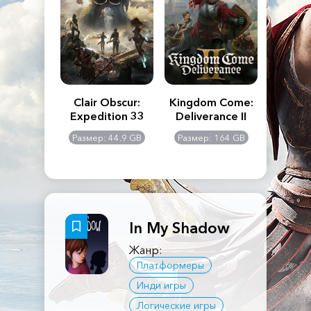
n's Creed
Clair Obscur:
Kingdom Come:
The La
dows
Expedition 33
Deliverance II
Pa
Rema
: 117 GB
Размер: 44.9 GB
Размер: 164 GB
Размер
In My Shadow
Жанр:
Платформеры
Инди игры
Логические игры