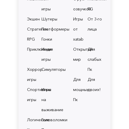
игры
озвучкой
RG
Экшен
Шутеры
Игры
От 3-го
Стратегии
Платформеры
от
лица
RPG
Гонки
xatab
Приключения
Инди
Открытый
Для
игры
мир
слабых
Хоррор
Симуляторы
Пк
игры
Для
Для
Спортивные
Игры
мощных
двоих!
игры
на
Пк
выживание
Логические
Головоломки