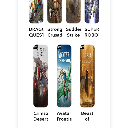
DRAGON
Stronghold
Sudden
SUPER
QUEST
Crusader:
Strike
ROBOT
VII
Definitive
5
WARS
Reimagined
Edition
Y
Crimson
Avatar:
Beast
Desert
Frontiers
of
of
Reincarnation