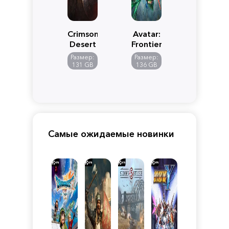
Crimson
Avatar:
Desert
Frontiers
of
Размер:
Размер:
Pandora
131 GB
136 GB
Самые ожидаемые новинки