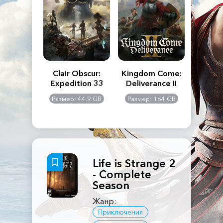
n's Creed
Clair Obscur:
Kingdom Come:
The La
dows
Expedition 33
Deliverance II
Pa
Rema
: 117 GB
Размер: 44.9 GB
Размер: 164 GB
Размер
Life is Strange 2
- Complete
Season
Жанр:
Приключения