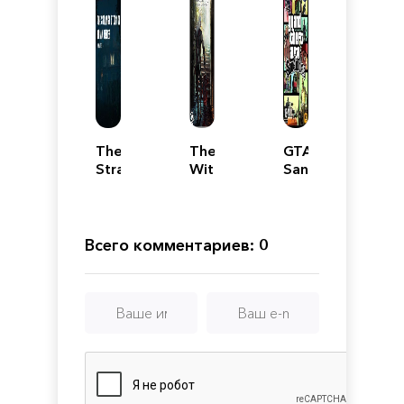
The
The
GTA
Strange
Witcher
San
Story
Andreas
Of
Brian
Fisher:
Всего комментариев: 0
Chapter
1