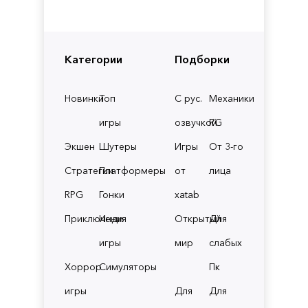
Категории
Подборки
Новинки
Топ
С рус.
Механики
игры
озвучкой
RG
Экшен
Шутеры
Игры
От 3-го
Стратегии
Платформеры
от
лица
RPG
Гонки
xatab
Приключения
Инди
Открытый
Для
игры
мир
слабых
Хоррор
Симуляторы
Пк
игры
Для
Для