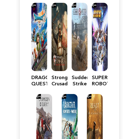
DRAGON
Stronghold
Sudden
SUPER
QUEST
Crusader:
Strike
ROBOT
VII
Definitive
5
WARS
Reimagined
Edition
Y