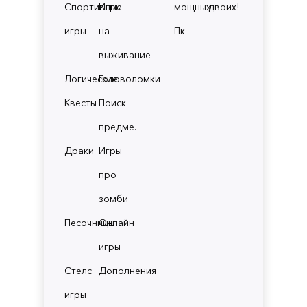
Спортивные
Игры
мощных
двоих!
игры
на
Пк
выживание
Логические
Головоломки
Квесты
Поиск
предме.
Драки
Игры
про
зомби
Песочницы
Онлайн
игры
Стелс
Дополнения
игры