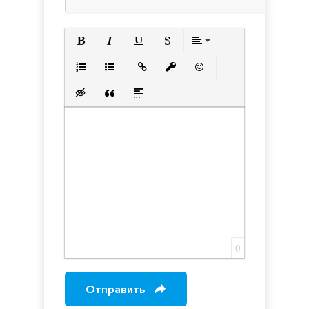
Полужирный
Курсив
Подчеркнутый
Зачеркнутый
Выравнивани
Нумерованный список
Маркированный список
Вставить ссылку
Вставить защищенную с
Вставить смайлик
Вставка скрытого текста
Вставка цитаты
Вставка спойлера
0
Отправить