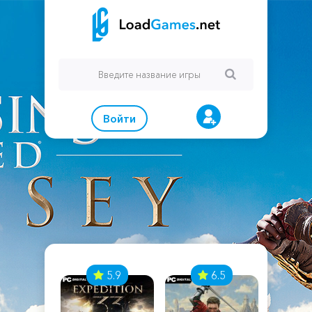
Войти
7
5.9
6.5