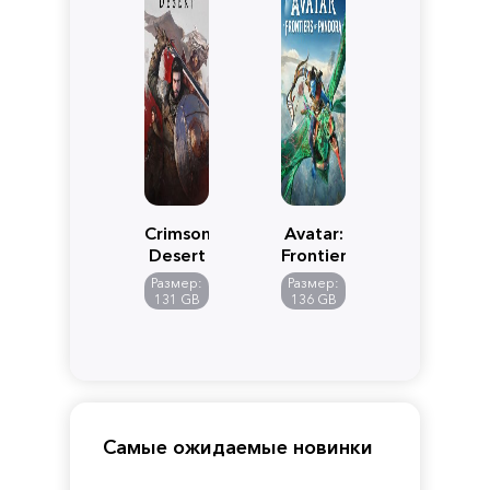
Crimson
Avatar:
Desert
Frontiers
of
Размер:
Размер:
Pandora
131 GB
136 GB
Самые ожидаемые новинки