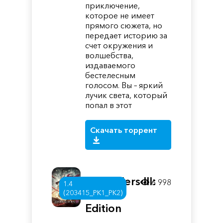
приключение,
которое не имеет
прямого сюжета, но
передает историю за
счет окружения и
волшебства,
издаваемого
бестелесным
голосом. Вы – яркий
лучик света, который
попал в этот
Скачать торрент
Darksiders III:
6 998
1.4
Deluxe
(203415_PK1_PK2)
Edition